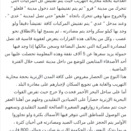
الغذائية بحجة محاربة التهريب حيث يتم تفتيش كل المركبات التي
تتحرك من مدينة ” فرو ” ثم يتم تفتيشها عند دخول مدينة ” قلعلو ”
والخروج منها وهي تتحرك باتجاه ” طيعو” حتي تصل لمدينة ” عدى ” ،
وعند مدخل ” عدي ” يتم تفتيش المركبات كافة تفتيشاً دقيقاً ولو
وجد بها كيلو سكر واحد يتم مصادرته ، ثم يسمح لها بالانطلاق نحو
عصب ، وكل من يخالف هذه القرارات يتعرض لعقوبة قاسية قد تصل
لمصادرة المركبة التي تحمل البضاعة وسجن مالكها إذا وجد فيها
حمولة يزيد سعرها عن 5 آلاف نقفة وهذه المعلومة تحصلت عليها من
أحد الأصدقاء المتابعين للوضع من داخل مدينة عصب خلال الفترة
الماضية .
هذا النوع من الحصار مفروض على كافة المدن الإرترية بحجة محاربة
التهريب والغاية هي تجويع السكان لإجبارهم على مغادرة البلد .
أما على ساحل البحر الأحمر فحدث ولا حرج حيث تفرض القوات
البحرية الإرترية حصاراً على الصيادين التقليدين وجلهم من أهلنا العفر
حيث تتم مصادرة زوارقهم الصغيرة الصالحة للصيد التقليدي وتمنعهم
من الوصول للمناطق التي تتوفر فيها الأسماك بكثرة ولو تجاوزوا
الأوامر يتم الحجز على مراكب الصيد ومصادرته في أحيان كثرة ،
وربما يتذكر البعض بأن الحكومة الإرترية صادرت حوالي 800 قارب