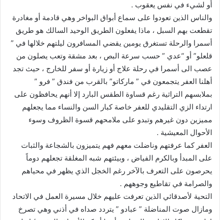
أو لشيء في نفس يعقوب .
والناس الذين تعودوا على سماع أبواق البواخر وهي قادمة أو مغادرة
تقطعت بهم السبل ، ماذا يفعلون الطريق الوحيد السالك هو طريق
أسمرا والرحلة تستغرق يومين يقضي المسافرون ليلتهم خلالها في ”
قلعلو” أو “عدي ” حسب سرعة البص ، بعد مشقة وتعب يصلون من
عصب الى أسمرا في رحلة علاج أو زيارة أو سفر للخارج ، حيث تجد
أهلنا العفر يتجمعون في ” ماركاتو” بالقرب من فندق ” فرو ”
بملابسهم التراثية رغم قساوة الطقس البارد إلا أنهم يحافظون على
ارتداء الزي التقليدي للعفر خاصة كبار السن والنساء مما يجعلهم
مميزين دون غيرهم وتبدو على ملامحهم قسوة الظروف وسوء
الأحوال المعيشية .
العفر كما عرفتهم وناضلت معهم فهم يتميزون بالشجاعة والثبات
على المبدأ وبالكرم الفياض ، وبيئتهم شبه المغلقة تجعلهم دوماً
يحرصون على التعرف بالآخر رغم الخجل الذي يظهر في محياهم
والصرامة في تقاطيع وجوههم .
التحية لأصدقائي الذين تعرفت عليهم خلال مسيرة العمل في الاتحاد
ومازال صوت المناضلة ” عبادو ” يتردد صداه في أذني وهي تصرخ