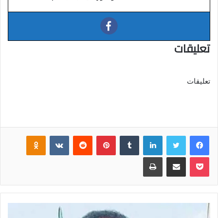
تعليقات
تعليقات
فيسبوك
تويتر
لينكدإن
‏Tumblr
بينتيريست
‏Reddit
‏VKontakte
Odnoklassniki
بوكيت
مشاركة عبر البريد
طباعة