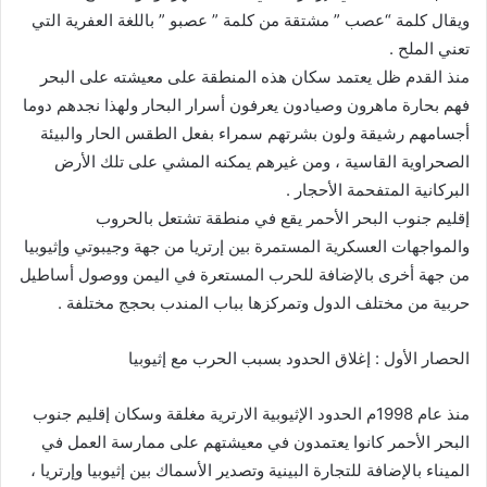
ويقال كلمة “عصب ” مشتقة من كلمة ” عصبو ” باللغة العفرية التي
تعني الملح .
منذ القدم ظل يعتمد سكان هذه المنطقة على معيشته على البحر
فهم بحارة ماهرون وصيادون يعرفون أسرار البحار ولهذا نجدهم دوما
أجسامهم رشيقة ولون بشرتهم سمراء بفعل الطقس الحار والبيئة
الصحراوية القاسية ، ومن غيرهم يمكنه المشي على تلك الأرض
البركانية المتفحمة الأحجار .
إقليم جنوب البحر الأحمر يقع في منطقة تشتعل بالحروب
والمواجهات العسكرية المستمرة بين إرتريا من جهة وجيبوتي وإثيوبيا
من جهة أخرى بالإضافة للحرب المستعرة في اليمن ووصول أساطيل
حربية من مختلف الدول وتمركزها بباب المندب بحجج مختلفة .
الحصار الأول : إغلاق الحدود بسبب الحرب مع إثيوبيا
منذ عام 1998م الحدود الإثيوبية الارترية مغلقة وسكان إقليم جنوب
البحر الأحمر كانوا يعتمدون في معيشتهم على ممارسة العمل في
الميناء بالإضافة للتجارة البينية وتصدير الأسماك بين إثيوبيا وإرتريا ،