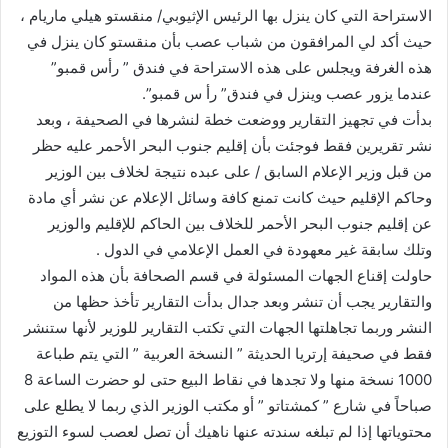
الاستراحة التي كان ينزل بها الرئيس الإثيوبي/ منقستو هيلي ماريام ،
حيث أكد لي المرافقون من شباب عصب بأن منقستو كان ينزل في
هذه الغرفة ويجلس على هذه الاستراحة في فندق ” رأس قمبو”
عندما يزور عصب وينزل في فندق” رأ س قمبو”.
بدأت في تجهيز التقارير ووضعت خطة لنشرها في الصحيفة ، وبعد
نشر تقريرين فقط فوجئت بأن إقليم جنوب البحر الأحمر عليه حظر
من قبل وزير الإعلام السابق / على عبده نتيجة لخلاف بين الوزير
وحاكم الإقليم حيث كانت تمنع كافة وسائل الإعلام عن نشر أي مادة
عن إقليم جنوب البحر الأحمر للخلاف بين الحاكم للإقليم والوزير
وتلك سابقة غير معهودة في العمل الإعلامي في الدول .
حاولت إقناع الجهات المسئولة في قسم الصحافة بأن هذه المواد
والتقارير يجب أن تنشر وبعد جدال بدأت التقارير تأخذ حظها من
النشر وربما تجاهلتها الجهات التي تكتب التقارير للوزير لأنها ستنشر
فقط في صحيفة إرتريا الحديثة ” النسخة العربية ” التي يتم طباعة
1000 نسخة منها ولا تجدها في نقاط البيع حتى لو حضرت الساعة 8
صباحاً في شارع ” كمشتاتو ” أو مكتب الوزير الذي ربما لا يطلع على
محتوياتها إذا لم تبلغه سندته عنها ناهيك أن تصل لعصب لسوء التوزيع