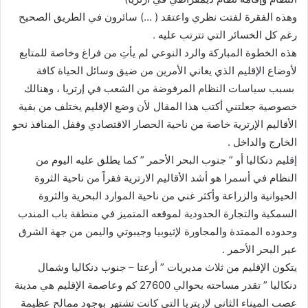
وهذه الفقرة لفتت نظري واعتقد ( …) سائرون في الطريق الصحيح
رغم كل الخسائر التي تترتب عليه .
هذه الخطوة المباركة والرد النوعي لم يأتِ من فراغ وخاصة للمتابع
لأوضاع الإقليم الذي يعاني الأمرين من ضيق وسائل الحياة كافة
بسبب سياسات النظام المرفوضة من الشعب في إرتريا ، وهنالك
خصوصية جعلتني أكتب هذا المقال لأن وضع الإقليم يختلف من بقية
الأقاليم الإرترية خاصة من ناحية الحصار الاقتصادي وقفل المنافذ نحو
الخارج والداخل .
إقليم دنكاليا أو ” جنوب البحر الأحمر ” كما يطلق عليه اليوم من
النظام في أسمرا هو أشد الأقاليم الارترية فقراً من ناحية الثروة
الحيوانية والزراعة وأكثر غني من ناحية الموارد البحرية والثروة
السمكية والتجارة الحدودية لموقعه المتميز في منطقة باب المندب
وحدوده الممتدة والمجاورة لإثيوبيا وجيبوتي واليمن من جهة الشرق
عبر البحر الأحمر .
يتكون الإقليم من ثلاث مديريات ” أرعتا – جنوب دنكاليا وشمال
دنكاليا ” تقدر مساحته بحوالي 27600 كم وعاصمة الإقليم هي مدينة
عصب الميناء الثاني لإريتريا التي كانت تشتهر بوجود ممالح عظيمة