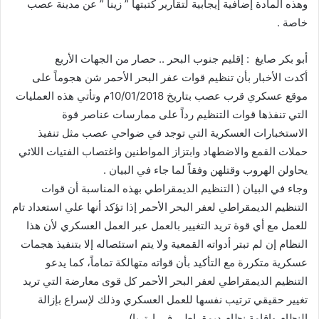
وهذه المادة إضافية إيجابية لتقارير كتبتها ” زينا ” عن مدينة عصب
خاصة .
أبو بكر صايغ : إقليم جنوب البحر .. حصار من الجهات الأربع
أكدت الأخبار بأن تنظيم قوات عفر البحر الأحمر شن هجوماً على
موقع عسكري قرب عصب بتاريخ 10/01/2018م وتأتي هذه العمليات
التي تنفذها قوات التنظيم رداً على ممارسات عناصر قوة
الاستخبارات العسكرية التي توجد في ضواحي عصب مثل تنفيذ
حملات القمع والاضطهاد وابتزاز المواطنين واغتصاب الفتيات اللائي
يحاولن الهروب وقتلهن وفقاً لما جاء في البيان .
وجاء في البيان ( التنظيم الديمقراطي بهذه المناسبة أن قوات
التنظيم الديمقراطي لعفر البحر الأحمر إذا تؤكد أنها علي استعداد تام
للعمل مع أي قوة تريد التغيير بالعمل عبر العمل العسكري لأن هذا
النظام إن لم تبتر أدواته القمعية ولا يتم استئصاله إلا بتنفيذ هجمات
عسكرية متكررة مع التأكيد بأن قواته متهالكة تماماً، كما يدعو
التنظيم الديمقراطي لعفر البحر الأحمر كل قوى معارضة التي تريد
تغيير حقيقي ترتيب نفسها للعمل العسكري وذلك لإسراع بإزالة
النظام وإقامة نظام ديمقراطي في ارتريا)