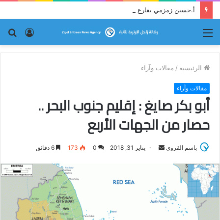
أ.حسين زمزمي يقارع النظام حجة بحجة
القائمة
تسجيل
بح
الدخول
عن
الرئيسية
/
مقالات وآراء
مقالات وآراء
أبو بكر صايغ : إقليم جنوب البحر ..
حصار من الجهات الأربع
باسم القروي
أ
يناير 31, 2018
0
173
6 دقائق
ر
س
ل
ب
ر
ي