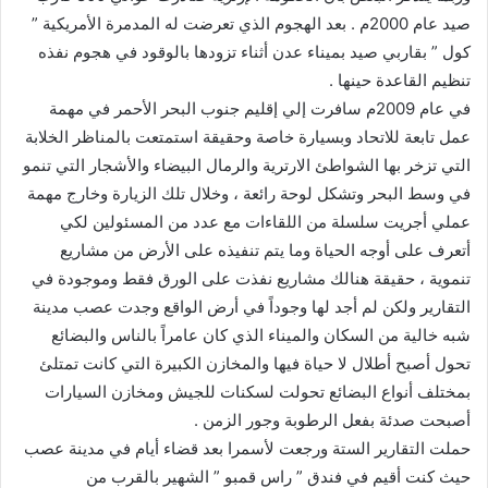
صيد عام 2000م . بعد الهجوم الذي تعرضت له المدمرة الأمريكية ”
كول ” بقاربي صيد بميناء عدن أثناء تزودها بالوقود في هجوم نفذه
تنظيم القاعدة حينها .
في عام 2009م سافرت إلي إقليم جنوب البحر الأحمر في مهمة
عمل تابعة للاتحاد وبسيارة خاصة وحقيقة استمتعت بالمناظر الخلابة
التي تزخر بها الشواطئ الارترية والرمال البيضاء والأشجار التي تنمو
في وسط البحر وتشكل لوحة رائعة ، وخلال تلك الزيارة وخارج مهمة
عملي أجريت سلسلة من اللقاءات مع عدد من المسئولين لكي
أتعرف على أوجه الحياة وما يتم تنفيذه على الأرض من مشاريع
تنموية ، حقيقة هنالك مشاريع نفذت على الورق فقط وموجودة في
التقارير ولكن لم أجد لها وجوداً في أرض الواقع وجدت عصب مدينة
شبه خالية من السكان والميناء الذي كان عامراً بالناس والبضائع
تحول أصبح أطلال لا حياة فيها والمخازن الكبيرة التي كانت تمتلئ
بمختلف أنواع البضائع تحولت لسكنات للجيش ومخازن السيارات
أصبحت صدئة بفعل الرطوبة وجور الزمن .
حملت التقارير الستة ورجعت لأسمرا بعد قضاء أيام في مدينة عصب
حيث كنت أقيم في فندق ” راس قمبو ” الشهير بالقرب من