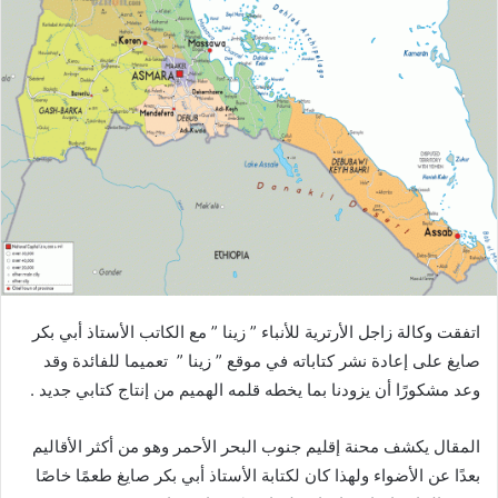
د
ا
إ
ل
ك
ت
ر
و
ن
ي
ا
اتفقت وكالة زاجل الأرترية للأنباء ” زينا ” مع الكاتب الأستاذ أبي بكر
صايغ على إعادة نشر كتاباته في موقع ” زينا ” تعميما للفائدة وقد
وعد مشكورًا أن يزودنا بما يخطه قلمه الهميم من إنتاج كتابي جديد .
المقال يكشف محنة إقليم جنوب البحر الأحمر وهو من أكثر الأقاليم
بعدًا عن الأضواء ولهذا كان لكتابة الأستاذ أبي بكر صايغ طعمًا خاصًا