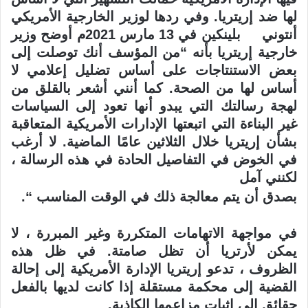
لها ضد إريتريا. وفي ردها لوزير الخارجية الأمريكي
أنتوني بلينكين في 13 مارس 2021م أوضح وزير
خارجية إريتريا بأنه “من المؤسف أنك توصلت إلى
بعض الاستنتاجات على
أساس تضليل إعلامي لا
أساس لها من الصحة. كما أنني أشعر بالقلق من
لهجة رسالتك التي يبدو
أنها تعود إلى السياسات
غير البناءة التي اتبعتها الإدارات الأمريكية المتعاقبة
بشأن إريتريا خلال الثلاثين عامًا الماضية. لا أرغب
في الخوض في التفاصيل الحادة في هذه الرسالة ،
لكنني آمل
بصدق أن يتم معالجة ذلك في الوقت المناسب
“.
في مواجهة الاتهامات المتكررة وغير المبررة ، لا
يمكن لأرتريا أن تظل صامتة. في ظل هذه
الظروف ، تدعو إريتريا الإدارة الأمريكية إلى إحالة
القضية إلى محكمة مستقلة إذا كانت لديها
بالفعل
حقائق إلى إثبات مزاعمها الكاذبة
.