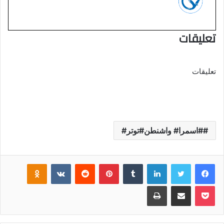
تعليقات
تعليقات
#اسمرا# واشنطن#توتر#
فيسبوك
تويتر
لينكدإن
‏Tumblr
بينتيريست
‏Reddit
‏VKontakte
Odnoklassniki
بوكيت
مشاركة عبر البريد
طباعة