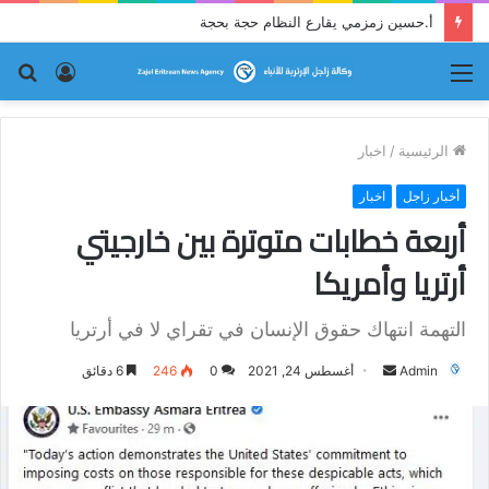
قراءة نقدية في قصيدة إرترية : (ما كان لم يكن!)
القائمة
تسجيل
بح
الدخول
عن
الرئيسية
/
اخبار
أخبار زاجل
اخبار
أربعة خطابات متوترة بين خارجيتي
أرتريا وأمريكا
التهمة انتهاك حقوق الإنسان في تقراي لا في أرتريا
Admin
أ
أغسطس 24, 2021
0
246
6 دقائق
ر
س
ل
ب