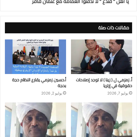
يا أهل " قندع " لا تدفنوا العمامة مع عثمان فاقر
مقالات ذات صلة
أ. زمزمي ل ( زينا ) لا توجد إصلاحات
أ.حسين زمزمي يقارع النظام حجة
حقوقية في إرتريا
بحجة
يوليو 7, 2026
يوليو 2, 2026