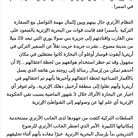
في اسمرا .
النظام الأرتري حال بينهم وبين إكمال مهمة التواصل مع السفارة
التركية بأسمرا فقد قامت قوات من البحرية الإرترية بالصعود على
متن القارب واقتادتهم إلى جزيرة بني سولا بوري التي تبعد 29 ميلا
من مدينة مصوع
…
نشرت جريدة حريت نقلاً عن السفير التركي في
أريتريا آيقوت قومبار أوغلو أن البحارة كانوا معتقلين في مكان
مجهول وقد تم حظر استخدام هواتفهم من لحظة اعتقالهم .. إلا أن
أحدهم تمكن من إرسال رسالة إلى زوجته من هاتفه الذي يعمل
بالأقمار الصناعية لحظة اعتقالهم وأخبرها بأنهم تم اعتقالهم في
أريتريا وأنهم نقلوا إلى منطقة أرخبيل دهلك الإرترية
..
ولم تتوفر أي
اخبار عن البحارة الأتراك خلال 3 شهور الماضية بسبب نفي الحكومة
الإرترية أي علم لها عن وصولهم إلى الشواطئ الإرترية
السلطات التركية كثفت من جهودها لدى الجانب الأرتري مستخدمة
إمكانياتها الكبيرة الأمر الذي اضطر الجانب الأرتري للرضوخ
التدريجي بدأ بإرسال البحرية الارترية خبرًا مفاده بأنهم أثناء تحليقهم