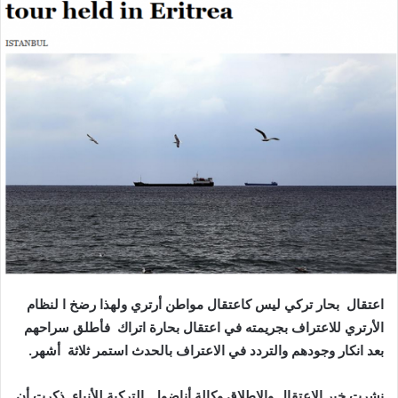
ر
ي
د
ا
إ
ل
ك
ت
ر
و
ن
ي
ا
اعتقال بحار تركي ليس كاعتقال مواطن أرتري ولهذا رضخ ا لنظام
الأرتري للاعتراف بجريمته في اعتقال بحارة اتراك فأطلق سراحهم
بعد انكار وجودهم والتردد في الاعتراف بالحدث استمر ثلاثة أشهر.
نشرت خبر الاعتقال والإطلاق وكالة أناضول التركية للأنباء ذكرت أن