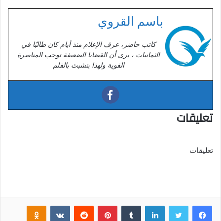
باسم القروي
كاتب حاضر، عرف الإعلام منذ أيام كان طالبًا في
الثمانيات ، يرى أن القضايا الضعيفة توجب المناصرة
القوية ولهذا يتشبث بالقلم
تعليقات
تعليقات
فيسبوك
تويتر
لينكدإن
‏Tumblr
بينتيريست
‏Reddit
‏VKontakte
Odnoklassniki