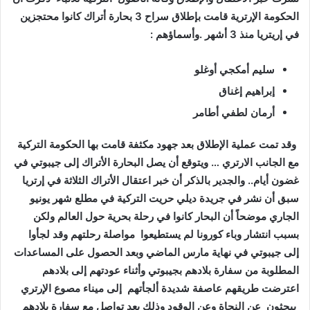
الحكومة الإرترية قامت بإطلاق سراح 3 بحارة أتراك كانوا محتجزين
في إريتريا منذ 3 أشهر
.وأسماؤهم :
سليم أمكجي أوغلو
إبراهيم إغناق
أرمان لطفي أطامر
وقد تمت عملية الإطلاق بعد جهود مكثفة قامت بها الحكومة التركية
مع الجانب الارتري … ويتوقع أن يصل البحارة الأتراك إلى جيبوتي في
غضون أيام..
والجدير بالذكر أن خبر اعتقال الأتراك الثلاثة في إرتريا
سبق أن نشر في جريدة ديلي حريت التركية في مطلع شهر يونيو
الجاري موضحاً أن البحار كانوا في رحلة بحرية حول العالم ولكن
بسبب انتشار وباء كورونا لم يستطيعوا مواصلة رحلتهم وقد لجأوا
إلى جيبوتي في نهاية مارس الماضي وبعد الحصول على المساعدات
المطلوبة من سفارة بلادهم بجيبوتي وأثناء عودتهم إلى بلادهم
اعترضت طريقهم عاصفة شديدة ألجأتهم إلى ميناء مصوع الإرتري
يبحثون عن النجاة وعن الوقود وذلك بعد تواصل مع سفارة بلادهم