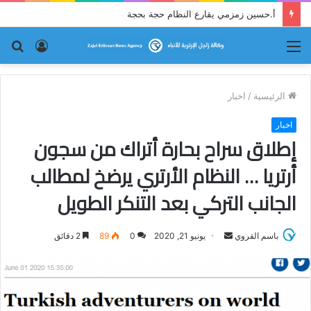
أ.حسين زمزمي يقارع النظام حجة بحجة
القائمة
تسجيل
بح
الدخول
عن
الرئيسية
/
اخبار
اخبار
إطلاق سراح بحارة أتراك من سجون
أرتريا … النظام الأرتري يرضخ لمطالب
الجانب التركي بعد التنكر الطويل
باسم القروي
أ
يونيو 21, 2020
0
89
2 دقائق
ر
س
ل
ب