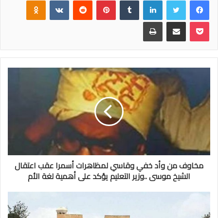
فيسبوك
تويتر
لينكدإن
‏Tumblr
بينتيريست
‏Reddit
‏VKontakte
Odnoklassniki
بوكيت
مشاركة عبر البريد
طباعة
مخاوف من وأد خفي وقاسي لمظاهرات أسمرا عقب اعتقال
الشيخ موسى ..وزير التعليم يؤكد على أهمية لغة الأم