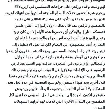
الشهامة والمروءة. فمن يجرؤ اليوم ويشارك في أنشطة النظام من
لهو وعبث وغناء ورقص على جراحات المسلمين في ارتريا؟؟؟!
ويحرم شرعا حضور حفلات النظام الماجنة لما فيها من انتهاك لحرمة
الدين والعرض ولما فيها تأكيد على مشاركة الظالم على ظلمه
بالتصفيق والرقص معه قال تعالى: (ولاتركنوا إلى الذين ظلموا
فتمسكم النار ). ولايمكن أن يحضرها هذه اﻷيام إلا من كان ديوثا
وعديم الغيرة تبلد لديه اﻹحساس بجراح وآلام شعبه؟! أعلم أن
النصارى أيضا مضطهدون من النظام لكن لم يصل الاضطهاد إلى
دينهم وثقافتهم كما يحدث للمسلمين ومع ذلك هم مدعوون أن يقفوا
مع أخوتهم في الوطن وقفة جادة وحازمة ﻹيقاف هذه المهازل
والمظالم . واﻹرتريون في السعودية ضاقت بهم السبل بعد فرض
الرسوم على اﻹقامات وعجزوا عن العودة إلى وطنهم بسبب تلك
المظالم ويبحثون عن مخرج ﻷزمتهم وكربتهم فلايجد أكثرهم منفذا
لبلاد أخرى يجد فيها الاستقرار ولم تسع القنصلية في جدة لحل هذه
المشكلة ولا النظام التابعة له بتخفيف الوطأة عليهم ورد بعض
حقوقهم لتكون العودة إلى الوطن هي الحل الطبيعي كما نرى لكل
المقيمين من البلدان اﻷخرى التي قدمت لهم دولهم التسهيلات
للعودة .