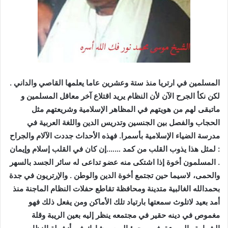
المسلمين في ارتريا منذ ستة وعشرين عاما يعلمها القاصي والداني .
لكن نكأ الجرح اﻵن ﻷن النظام يريد اقتلاع آخر معاقل المسلمين و
ماتبقى لهم من هويتهم في المظاهر اﻹسلامية وشريعتهم مثل
الحجاب والفصل بين الجنسين وتدريس الدين واللغة العربية في
مدرسة الضياء اﻹسلامية بأسمرا. فهذه اﻷحداث جددت اﻵلام والجراح
: لمثل هذا يذوب القلب من كمد …….إن كان في القلب إسلام وإيمان
. المسلمون أخوة إذا اشتكى منه عضو تداعى له سائر الجسد بالسهر
والحمى، لاسيما حين تجتمع أخوة الدين والوطن . واﻹرتريون في جدة
بحمدالله الغالبية متدينة ومحافظة تقاطع حفلات النظام الماجنة منذ
أمد بعيد لاتلوث سمعتها بارتياد تلك اﻷماكن ومن يفعل ذلك فهو
مغموص في دينه حقير في مجتمعه ينظر إليه بعين الريبة وقلة