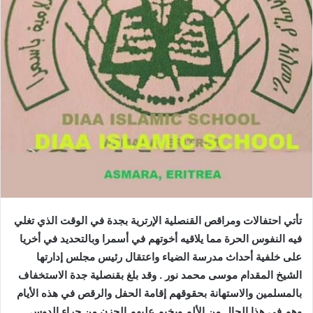
ا
إ
ل
ك
ت
ر
و
ن
ي
ا
تأتي احتفالات ومراقص القنصلية اﻹرترية بجدة في الوقت الذي تغلي
فيه النفوس الحرة مما يلاقيه أخوتهم في أسمرا وبالتحديد في أخريا
على خلفية أحداث مدرسة الضياء واعتقال رئيس مجلس إدارتها
الشيخ المقدام موسى محمد نور . وقد بلغ بقنصلية جدة الاستخفاف
بالمسلمين والاستهانة بحقوقهم إقامة الحفل والرقص في هذه اﻷيام
وهم في هذا الحال من الألم ويخيم عليهم الحزن من جراء الدوس