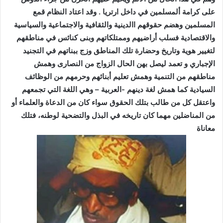
على كرامة ألمسلمين في داخل ارتريا . وقد اعتاد النظام قمع
المسلمين وهضم حقوقهم االدينية والثقافية والاجتماعية والسياسية
والاقتصادية فسلب أراضيهم وممتلكاتهم وبنى كنائس في مناطقهم
لتغيير هوية وتاريخ وحضارة تلك المناطق وزج ببناتهم في التجنيد
الإجباري و تعمد ليصل بهن الحال الزواج من النصارى وهمش
مناطقهم من التنمية وهمش تعليم أبنائهم وحرمهم من الوظائف
السيادية كما همش لغة دينهم -العربية – وهي اللغة التي تجمعهم
واعتقل كل من طالب بتلك الحقوق سواء كان من الدعاة والعلماء أو
من المناضلين مهما كان تاريخه في البذل والتضحية لوطنه، فتلك
معاناة