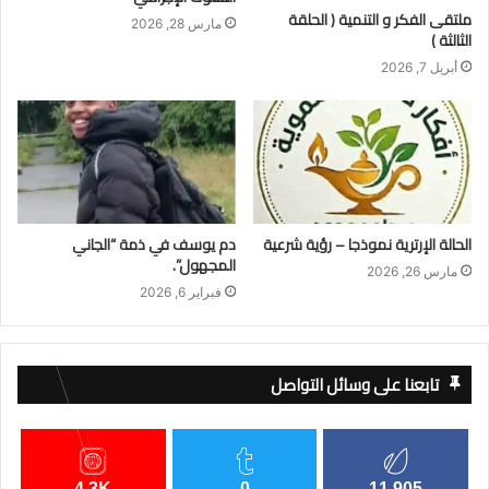
ملتقى الفكر و التنمية ( الحلقة
مارس 28, 2026
الثالثة )
أبريل 7, 2026
الحالة الإرترية نموذجا – رؤية شرعية
​دم يوسف في ذمة “الجاني
المجهول”.
مارس 26, 2026
فبراير 6, 2026
تابعنا على وسائل التواصل
4.3K
0
11,905