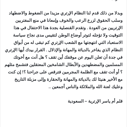
وبدلا من ذلك قدم لنا النظام اﻹرتري مزيدا من الضغوط والاضطهاد
وسلب الحقوق لزرع الرعب والخوف وإمعانا في منع المغتربين
اﻹرتريين من العودة . وتقدم القنصلية بجدة هذا الاحتفال في هذا
التوقيت ولا تؤجله لتوتر أوضاع الوطن لتقيس مدى نجاح سياسة
الاستعباد التي انتهجتها مع الشعب اﻹرتري كم تبقى له من أبواق
النظام الذي يفاخر بالدياثة والمهانة واﻹذلال . القرار بيدك أيها اﻹرتري
في جدة أن تعلن اليوم عن موقفك أين تقف ؟ هل أنت مع أخوتك
المسلمين والمضطهدين واﻷبطال الشامخين المعتقلين فتشمخ مثلهم
؟ أو أنت تقف مع الظلمة المجرمين فترقص على جراحنا ؟! إن كنت
مع اﻷخير هنيئا لك بالدياثة والمهانة والحقارة وإلى مزبلة التاريخ
وعليك لعنة الله والملائكة والناس أجمعين ..
قلم أم ياسر الإرترية – السعودية