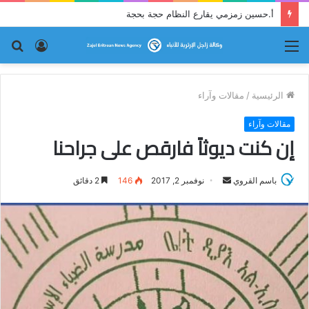
أ.حسين زمزمي يقارع النظام حجة بحجة
القائمة
تسجيل
بح
الدخول
عن
الرئيسية
/
مقالات وآراء
مقالات وآراء
إن كنت ديوثاً فارقص على جراحنا
باسم القروي
أ
نوفمبر 2, 2017
146
2 دقائق
ر
س
ل
ب
ر
ي
د