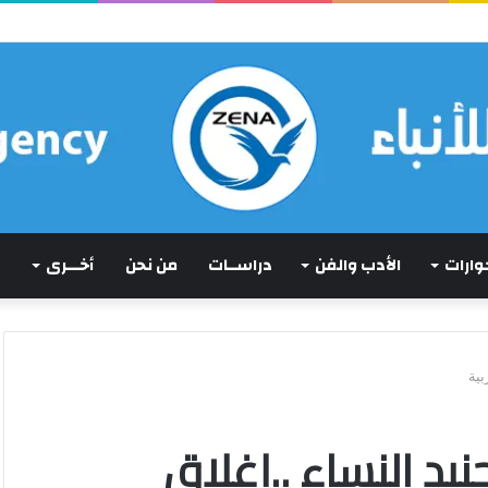
ما كان لم يكن!)
حوارات
الأدب والفن
دراســات
من نحن
أخـــرى
لة تجنيد النساء ..إغلاق