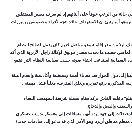
ي حالة من الرعب خوفاً على أبنائهم إذ لم يعرف مصير المعتقلين
م وهو أمر ينبئ أن الاستهداف حاقد اتجه لأفراد مخصوصين بمبررات
ف ليلا من مقر إقامته وهو مناضل قديم كان يعمل لصالح النظام
 الماضي حسب ما تحدث مصدر موثوق لوكالة زاجل الأرترية الذي أكد
ذه المطالبة استدعت اخفاء صوته حسب سياسة النظام التي تقمع
ا إلى دول الجوار بعد معاناة أمنية ومعيشية وأكاديمية وانعدم البيئة
درسة المذكورة يرفع تقريره ويغلق المدرسة معلناً فشل مهمته .
ي بمنطقة ” مقلو” بإقليم القاش بركه فقام بحملة شرسة استهدفت النساء
والسعف والبيض والدجاج.
 المعتقلات إلى جهة يبدو أنهن مساقات إلى معسكر تدريب عسكري
في معظم مناطق أرتريا وهو الأمر الذي قد يدعو إلى صادمات جديدة