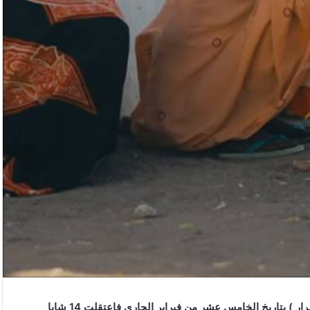
داهمت ليلاً قوى عسكرية مدججة بالسلاح قريتي ( تكمبيا ) وعد ( ضرار ) بتاريخ الخامس عشر من فبراير الجاري فاعتقلت 14 شابا