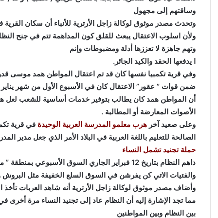
وساقتهم إلى مجهول
وتحدث مصدر موثوق لوكالة زاجل الأرترية للأنباء أن سكان القرية ف
ولأن اسلوب الاعتقال يبعث للقلق كون المداهمة تتم في جنح النظا
وتهم جاهزة لا تعززها أدلة ومضبوطات وإنم
ا يدفعها الحقد والكيد الجائر.
وفي قرية تكمبيا نفسها كان قد تم اعتقال المواطن همد موسى قدو
ضمن قوات ” عقور” الاعتقال كان في الأسبوع الأول من شهر يناير
أن المواطن همد كان يطالب بتوفير خدمات أساسية للشعب لعل ه
الأصوات المعارضة أو المطالبة .
وعلى صعيد آخر
هرب معلمو المدرسة العربية الوحيدة
في قرية تكمبي
الصالحة للتعليم باللغة العربية في البلاد الأمر الذي جعل مدير الم
حملة تجنيد تشمل النساء
داهم النظام بتاريخ 12 فبراير الجاري السوق الأسبوع
والفتيات الاتي كن يفرشن في السوق السلع الخفيفة مثل البروش 
وأضاف مصدر موثوق لوكالة زاجل الأرترية أنه شاهد العربات تأخذ
مما تجد الإشارة إليه أن النظام عاد إلى تجنيد النساء مرة أخرى 
بين النظام وبين المواطنين