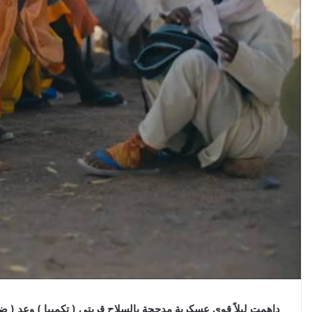
ن
ي
ا