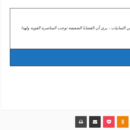
ي الثمانيات ، يرى أن القضايا الضعيفة توجب المناصرة القوية ولهذا
VKonta
Odnoklassniki
بوكيت
مشاركة عبر البريد
طباعة