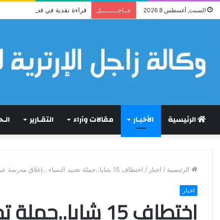
قراءة نقدية في قصيدة إرترية : (
السبت, أغسطس 8 2026
عــاجـــــــــل
الرئيسية
الأخبـار
مقالات وآراء
التقـارير
الـ
الرئيسية
/
اخبار
/
اختطاف 15 شابا..حملة تجنيد النساء ..إغلاق مدرسة عربية
اخبار
اختطاف 15 شابا..حم