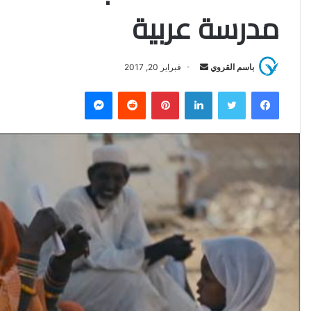
مدرسة عربية
باسم القروي
أ
فبراير 20, 2017
ر
فيسبوك
تويتر
لينكدإن
بينتيريست
‏Reddit
ماسنجر
س
ل
ب
ر
ي
د
ا
إ
ل
ك
ت
ر
و