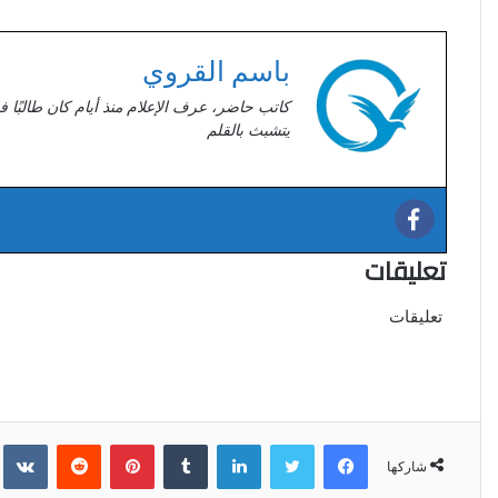
باسم القروي
كاتب حاضر، عرف الإعلام منذ أيام كان طالبًا ف
يتشبث بالقلم
تعليقات
تعليقات
فيسبوك
تويتر
لينكدإن
‏Tumblr
بينتيريست
‏Reddit
‏kte
شاركها