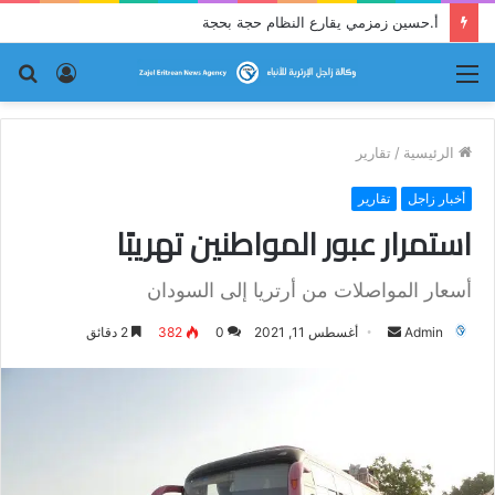
أ.حسين زمزمي يقارع النظام حجة بحجة
القائمة
تسجيل
بح
الدخول
عن
الرئيسية
/
تقارير
أخبار زاجل
تقارير
استمرار عبور المواطنين تهريبًا
أسعار المواصلات من أرتريا إلى السودان
Admin
أ
أغسطس 11, 2021
0
382
2 دقائق
ر
س
ل
ب
ر
ي