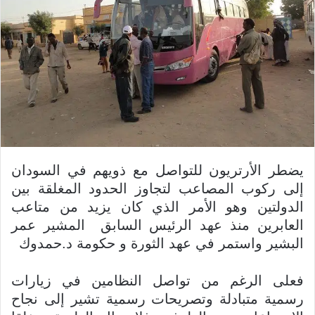
د
ا
إ
ل
ك
ت
ر
و
ن
ي
يضطر الأرتريون للتواصل مع ذويهم في السودان
ا
إلى ركوب المصاعب لتجاوز الحدود المغلقة بين
الدولتين وهو الأمر الذي كان يزيد من متاعب
العابرين منذ عهد الرئيس السابق المشير عمر
البشير واستمر في عهد الثورة و حكومة د.حمدوك
فعلى الرغم من تواصل النظامين في زيارات
رسمية متبادلة وتصريحات رسمية تشير إلى نجاح