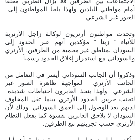
الاجتماعات بين الطرفين فلا يزال الطريق مغلقا
أمام مواطني البلدين ولهذا يلجأ المواطنون إلى
العبور غير الشرعي .
وتحدث مواطنون أرتريون لوكالة زاجل الأرترية
للأنباء ” زينا ” مؤكدين أنهم عبر الحدود إلى
السودان بمناطق غير محمية من الطرفين: الأرتري
والسوداني مع استمرار إغلاق الحدود رسمياً
وذكروا أن الجانب السوداني أيسر في التعامل من
الجانب الأرتري لمواجهة ظاهرة العبور غير
الشرعي ولهذا يتخذ العابرون احتياطات شديدة
لتجنب حرس الحدود الأرتري بينما تقل المخاوف
لديهم بعد الوصول إلى العمق السوداني وذلك لأن
السودان لا يلاحق العابرين بقسوة كما يفعل النظام
الأرتري حسب تجربتهم مع الطرفين.
وأكد مواطنون تواصلت معهم ” زينا ” أن أيام