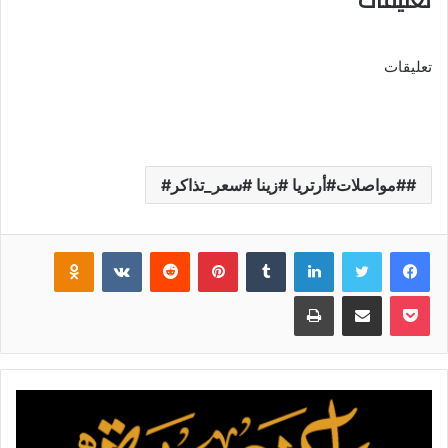
تعليقات
#مواصلات#أرتريا #زينا #سعر_تذاكر#
فيسبوك
تويتر
لينكدإن
‏Tumblr
بينتيريست
‏Reddit
‏VKontakte
Odnoklassniki
بوكيت
مشاركة عبر البريد
طباعة