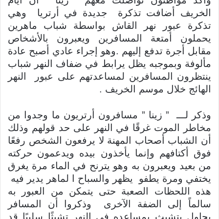
الخريف أضافت تذكرة جديدة في أرتريا وهي
تذكرة عبور نهر القاش بواسطة شباب ماهرين
يحملون أمتعة المسافرين ويعبرون بالأشخاص
مقابل أجرة تدفع إليهم .وهو إجراء عادي أصبح عادة
مألوفة وبموجبه يظل يرابط في ضفاف النهر شباب
ينتظرون المسافرين لمساعدتهم على عبور النهر
الهائج خلال موسم الخريف .
وذكر لـــ ” زينا ” مسافرون أرتريون ما وجدوا من
مخاطر الموت غرقًا في النهر على حد قولهم وذلك
أن الشباب أصحاب المهنة لا يرفعون الشخص رفعًا
فوق أكتافهم وإنما يأخذون بيده ويدعمون حركته
من بعيد ويعبرون به وهو يترنح في الماء مرة يغرق
يختفي ومرة يطفو يظهر والسباح ا لماهر يدير فيه
هذه اللحظات الصعبة حتى يتمكن من العبور به
سالماً إلى الضفة الآخرى وذكروا أن المسافر
يحاول يتشبث بمساعده في النهر تشبثًا سلبيًا قد