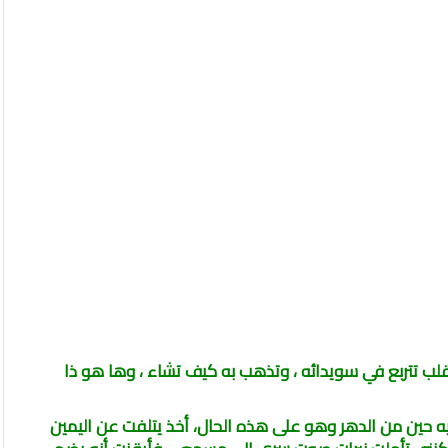
قلب تتربع في سويدائه ، وتذهب به كيف تشاء ، وها هو ذا
يه حين من الدهر وهو على هذه الحال، أخذ يتلفت عن اليمين