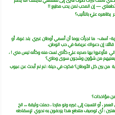
لكنني تأملت نبرات صوت سرى إلى مسمعي فأيقنت أنه يضم
 لأطعتني — إن المحب لمن يحب مطيع !!
 يظاهره عليّ بالتأنيب؟
بة- آسف- ما تجرأت يوما أن أسمي أوطان غيري بلد غربة، أو
قائلا: إن دعواك عريضة في حب الوطن،
تي فأوغروا بها صدره عليّ كأنني لست منه وكأنه ليس مني ! ،
ما يعنيهم من شؤون وشجون سوى وطني؟
ية من بين كل الأوطان؟ فكرت في حيلة : لم لم أبحث عن عيوب
من مؤاخذات؟
مر ، أو انتسبت إلى غيره ولو مازحا ، حملت وثيقة ،،، الخ
لجاهلين : أي توصيف متنطع هذا يزحفون به نحوي لإسقاطه