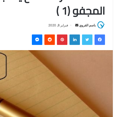
المجفو (1 )
باسم القروي
أ
فبراير 8, 2020
ر
فيسبوك
تويتر
لينكدإن
بينتيريست
‏Reddit
ماسنجر
س
ل
ب
ر
ي
د
ا
إ
ل
ك
ت
ر
و