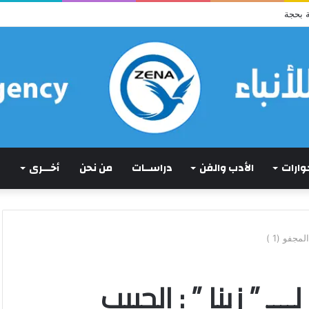
 بحجة
حوارات
الأدب والفن
دراســات
من نحن
أخـــرى
مجفو (1 )
ـ ” زينا ” : الحبيب