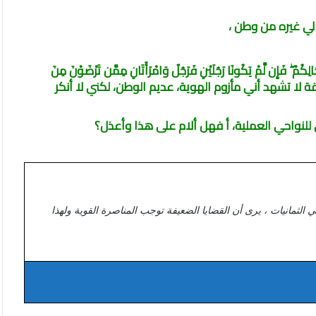
يس لي غيره من وطن ،
ِن لَّمْ يَكُونَا رَجُلَيْنِ فَرَجُلٌ وَامْرَأَتَانِ مِمَّن تَرْضَوْنَ مِنَ
ا أقبل به، لأن الحقيقة لا تشهد أني مأزوم الهوية، عديم الوطن، لكني لا أنكر
ي للنواحي العملية، أ فهل ألام على هذا وأعذل؟
ي الثمانيات ، يرى أن القضايا الضعيفة توجب المناصرة القوية ولهذا