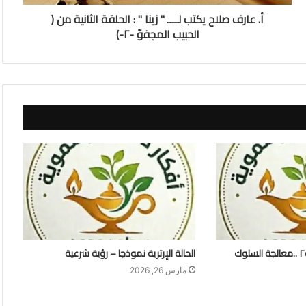
أ. عارف صلاح يكتب لــــ " زينا " : الحلقة الثانية من (
الحبيب المجفوّ -٢-)
ملتقى الفكر و التنمية٢ ..معالجة السلوك
الحالة الإرترية نموذجا – رؤية شرعية
مارس 26, 2026