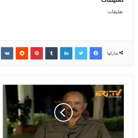
تعليقات
فيسبوك
تويتر
لينكدإن
‏Tumblr
بينتيريست
‏Reddit
‏kte
شاركها