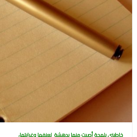
ن
ي
ا
خاطبني بلهجة أصبت منها بدهشة لعنفها وغرابتها،