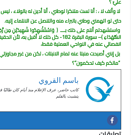
عليّ ؟
لا وألف لا ، : أنا لست متنكرا لوطني ، أنا أدين له بالولاء ، ل
حتى لو اتهمني وطني بالبراء منه والتنصل عن الانتماء إليه.
واستشهدتم أنتم على ذلك بــــ ( وَاسْتَشْهِدُوا شَهِيدَيْنِ مِن رِّجَالِكُمْ ۖ فَإ
الشُّهَدَاءِ )– سورة البقرة 182- كل ذلك ل
انفصالي عنه في النواحي العملية فقط،
بل إنني أصبحت منبتا عنه تمام الانبتات ، لكن من غير مجاوزت
“
مالكم كيف تحكمون”؟
باسم القروي
كاتب حاضر، عرف الإعلام منذ أيام كان طالبًا ف
يتشبث بالقلم
تعليقات