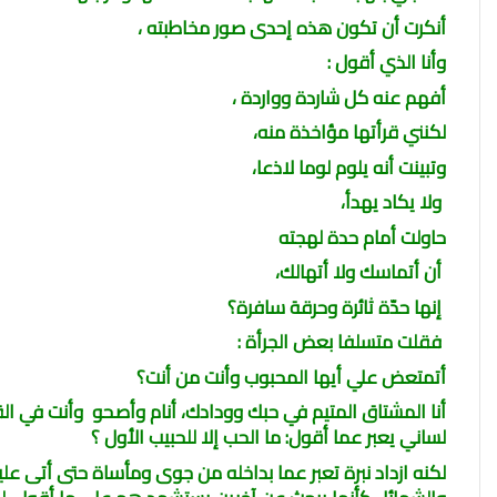
أنكرت أن تكون هذه إحدى صور مخاطبته ،
وأنا الذي أقول
:
أفهم عنه كل شاردة وواردة ،
لكنني قرأتها مؤاخذة منه،
وتبينت أنه يلوم لوما لاذعا،
ولا يكاد يهدأ،
حاولت أمام حدة لهجته
أن أتماسك ولا أتهالك،
إنها حدّة ثائرة وحرقة سافرة؟
فقلت متسلفا بعض الجرأة
:
أتمتعض علي أيها المحبوب وأنت من أنت؟
أنا المشتاق المتيم في حبك وودادك، أنام وأصحو وأنت في ال
لساني يعبر عما أقول: ما الحب إلا للحبيب الأول ؟
لكنه ازداد نبرة تعبر عما بداخله من جوى ومأساة حتى أتى عل