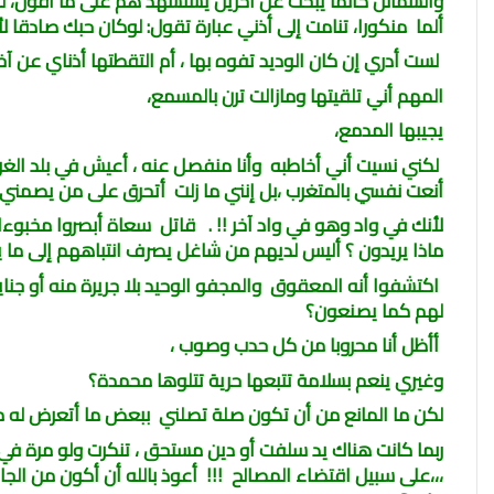
والشمائل كأنما يبحث عن آخرين يستشهد هم على ما أقول، 
ألما منكورا، تنامت إلى أذني عبارة تقول: لوكان حبك صادقا
لست أدري إن كان الوديد تفوه بها ، أم التقطتها أذناي عن آخر
المهم أني تلقيتها ومازالت ترن بالمسمع،
يجيبها المدمع،
لكني نسيت أني أخاطبه وأنا منفصل عنه ، أعيش في بلد الغر
أنعت نفسي بالمتغرب ،بل إنني ما زلت أتحرق على من يصمني 
لأنك في واد وهو في واد آخر !! . قاتل سعاة أبصروا مخبوءا
ماذا يريدون ؟ أليس لديهم من شاغل يصرف انتباههم إلى 
اكتشفوا أنه المعقوق والمجفو الوحيد بلا جريرة منه أو جنا
لهم كما يصنعون؟
أأظل أنا محروبا من كل حدب وصوب ،
وغيري ينعم بسلامة تتبعها حرية تتلوها محمدة؟
لكن ما المانع من أن تكون صلة تصلني ببعض ما أتعرض له 
ربما كانت هناك يد سلفت أو دين مستحق ، تنكرت ولو مرة في الع
،،،على سبيل اقتضاء المصالح !!! أعوذ بالله أن أكون من ا