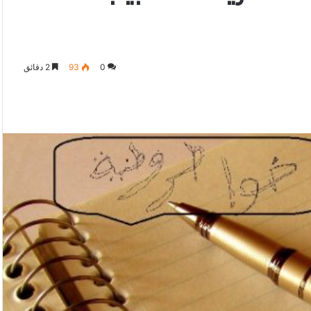
0
93
2 دقائق