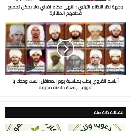
وجهة نظر النظام الأرتري : انتهى حكام تقراي ولا يمكن تجميع
قطعهم المتناثرة
أ.باسم القروي يكتب بمناسبة يوم المعتقل : لست وحدك يا
أفورقي.,.معك حاضنة مجرمة
مقالات ذات صلة