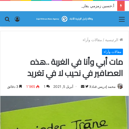
أ.حسين زمزمي يقارع النظام حجة بحجة
القائمة
تسجيل
بح
الدخول
عن
الرئيسية
/
مقالات وآراء
مقالات وآراء
مات أبي وأنا في الغربة ..هذه
العصافير في نحيب لا في تغريد
محمد إدريس قنادلا
ت
أ
أبريل 5, 2021
1
1٬965
3 دقائق
ا
ر
ب
س
ع
ل
ع
ب
ل
ر
ى
ي