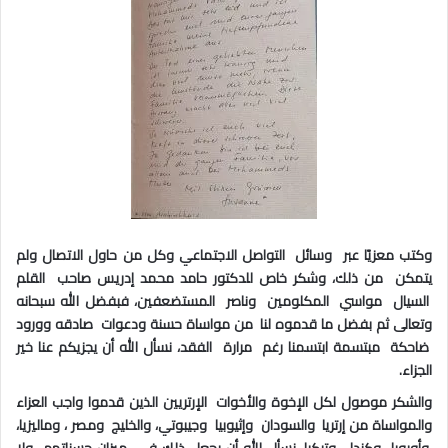
وكتب معزيًا عبر وسائل التواصل الاجتماعي وكل من حاول الاتصال ولم
يتمكن من ذلك، وشكر خاص للدكتور حامد محمد إدريس صاحب القلم
السيال مواسي المكلومين وناصر المستضعفين، فبفضل الله سبحانه
وتعالى ثم بفضل ما قدموه لنا من مواساة حسنة ودعوات صادقه وورود
ضاحكة مبتسمة ابتسمنا رغم مرارة الفقد، نسأل الله أن يجزيكم عنا خير
الجزاء
.
والشكر موصول لكل الإخوة والأخوات الإرتريين الذين قدموا واجب العزاء
والمواساة من إرتريا والسودان وإثيوبيا وجيبوتي، والخليج ومصر ، وماليزيا،
وأوروبا وكندا، وتركيا، نسأل الله أن يجعل ذلك في ميزان حسناتهم ولا