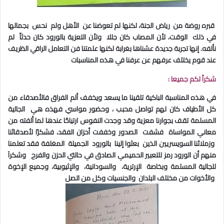
قبره روضة من رياض الجنة، لكنها لم تعوضنا عن الأهل ولم نحس بجمالها
في ذلك الوقت، لأن المصاب كان جللا ولأن التعزية بالورود كان حدثاً لم
نألفه
.
إنها تجربة جديدة عشناها بغرابة لكنها علمتنا فن التعامل الراقي الظريف
عند قوم يختلف عرفهم عن عرفنا في هذه المناسبات
شكراً لكم جميعا :
في هذه المناسبة الباكية تلقينا ما يسعد ويخفف ألم الفراق فالأصدقاء من
كل الأطياف كان لهم تواصل محبب ، وحضور مواسي فهذه هي الجالية
المسلمة تقف بجوارنا معزية وقد وجدت النفوس ارتياحًا عندها لما ألفته من
معاني المواساة فشفت الصدور وخففت أحزان الفقد، فشكرًا لأصدقائنا
وزملائنا السويسريين الذين بعثوا إلينا بالورود الجميلة المغلفة فقد تعلمنا
منهم أن الورود رمز للتعبير الحميمي الصادق في حالتي الحزن والفرح وشكرآ
للجالية المسلمة وبخاصة الإرترية، والسودانية، والإثيوبية، وجميع الإخوة
والأخوات من مختلف البلدان والجنسيات وكل من اتصل