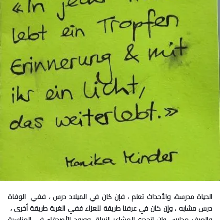
ت
د
و
ا
ي
إ
ت
ل
ر
ك
ت
ر
و
ن
ي
ا
الحياة مدرسة، والأحداث تعلم ، فإن كان في الميلاد درس ، ففي الوفاة
درس مشابه ، وإن كان في عرفنا طريقة للعزاء ففي الغربة طريقة أخرى ،
والعرف مدارس وإن اتحدت المشاعر النبيلة، وورود الأصدقاء في المناسبة