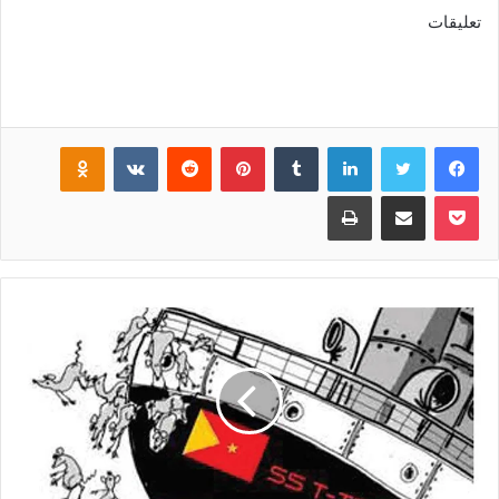
تعليقات
فيسبوك
تويتر
لينكدإن
‏Tumblr
بينتيريست
‏Reddit
‏VKontakte
Odnoklassniki
بوكيت
مشاركة عبر البريد
طباعة