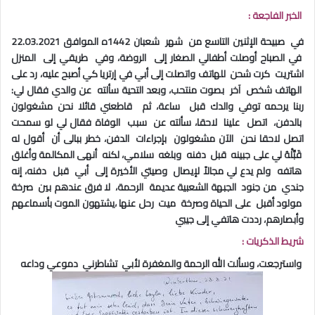
الخبر الفاجعة :
في صبيحة الإثنين التاسع من شهر شعبان 1442ه الموافق 22.03.2021
في الصباح أوصلت أطفالي الصغار إلى الروضة، وفي طريقي إلى المنزل
اشتريت كرت شحن للهاتف واتصلت إلى أبي في إرتريا كي أصبح عليه، رد على
الهاتف شخص آخر بصوت منتحب، وبعد التحية سألته عن والدي فقال لي:
ربنا يرحمه توفي والدك قبل ساعة، ثم قاطعني قائلا نحن مشغولون
بالدفن، اتصل علينا لاحقا، سألته عن سبب الوفاة فقال لي لو سمحت
اتصل لاحقا نحن الآن مشغولون بإجراءات الدفن، خطر ببالى أن أقول له
قَبِّلْهُ لي على جبينه قبل دفنه وبلغه سلامي، لكنه أنهى المكالمة وأغلق
هاتفه ولم يدع لي مجالاً لإيصال وصيتي الأخيرة إلى أبي قبل دفنه، إنه
جندي من جنود الجبهة الشعبية عديمة الرحمة، لا فرق عندهم بين صرخة
مولود أقبل على الحياة وصرخة ميت رحل عنها ،يشتهون الموت بأسماعهم
وأبصارهم، رددت هاتفي إلى جيبي
شريط الذكريات :
واسترجعت، وسألت الله الرحمة والمغفرة لأبي تشاطرني دموعي وداعه