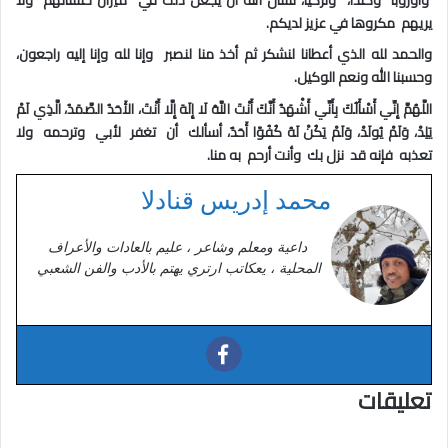
يريهم مكروها في عزيز لديكم
.
والحمد لله الذي أعطانا لنشكر ثم أخذ منا لنصبر وإنا لله وإنا إليه راجعون،
وحسبنا الله ونعم الوكيل
.
اللَّهُمَّ إِنِّي أَسْأَلُكَ بِأَنِّي أَشْهَدُ أَنَّكَ أَنْتَ اللَّهُ لَا إِلَهَ إِلَّا أَنْتَ، الأَحَدُ الصَّمَدُ، الَّذِي لَمْ
يَلِدْ، وَلَمْ يُولَدْ، وَلَمْ يَكُنْ لَهُ كُفُوًا أَحَدٌ، أسألك أن تغفر لأبي وترحمه ولا
تعذبه فإنه قد نزل بك وأنت أرحم به منا
.
محمد إدريس قنادلا
داعية ومعلم وشاعر ، عليم بالعادات والأعراف
المحلية ، يعكاتب ارتري يهتم بالأدب والفن الشعبي
تعليقات