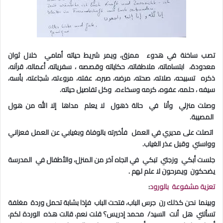
تصب ساخنة في هدوء ممزق، ويمر شريط حياته أمامي خلال ثوان
معدودة، ابتساماته، ملاطفاته، حكاياته وقصصه ، سفرياته، أعماله، قرآنه،
ذكره تسبيحه، صلاته، صحته، مرضه، صبره، عفته، مروءته، شجاعته، بأسه،
سيفه ، حلمه، عفوه، كرمه وسخاءه، وكل تفاصيل حياته
.
وصلت منزلي وأنا في حالة ذهول لا يعلم مداها إلا الله من هول
المصيبة
.
اتصلت على مديري في العمل فأخبرته بالوفاة وبغيابي عن العمل فعزاني
وواسني وقبل عذر الغياب
.
جلست أبكي وزجتي تبكي في اتجاه آخر من المنزل، والأطفال في المدرسة
يضحكون ويمرحون لا علم لهم
.
تعزية مشفوعة بالورود
:
وبينما نحن كذلك رن جرس الباب، فتحت الباب فإذا بشابة تحمل وردة مغلفة
تسألني هل أنت السيد/ محمد إدريس؟ قلت نعم، قالت هذه الوردة لكم،