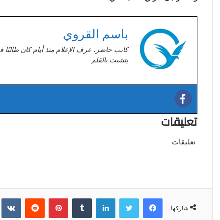
باسم القروي
كاتب حاضر، عرف الإعلام منذ أيام كان طالبًا ف
يتشبث بالقلم
تعليقات
تعليقات
فيسبوك
تويتر
لينكدإن
‏Tumblr
بينتيريست
‏Reddit
‏kte
شاركها