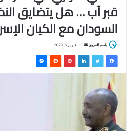
قبر آب … هل يتضايق النظ
السودان مع الكيان الإسرا
باسم القروي
أ
فبراير 6, 2020
ر
فيسبوك
تويتر
لينكدإن
بينتيريست
‏Reddit
ماسنجر
س
ل
ب
ر
ي
د
ا
إ
ل
ك
ت