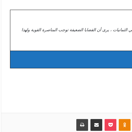
ي الثمانيات ، يرى أن القضايا الضعيفة توجب المناصرة القوية ولهذا
VKonta
Odnoklassniki
بوكيت
مشاركة عبر البريد
طباعة