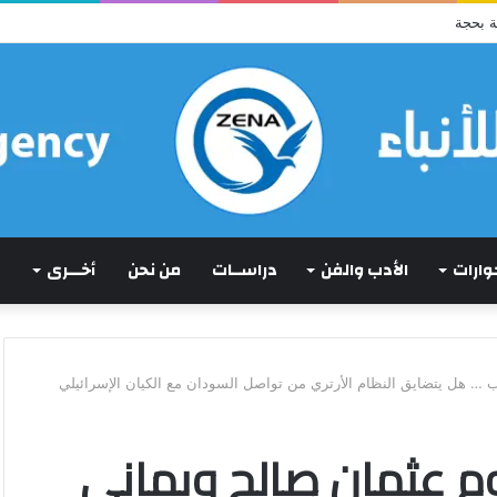
ما كان لم يكن!)
حوارات
الأدب والفن
دراســات
من نحن
أخـــرى
ب … هل يتضايق النظام الأرتري من تواصل السودان مع الكيان الإسرائيلي
طوم عثمان صالح ويماني