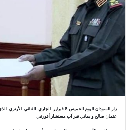
ر
و
ن
ي
ا
زار السودان اليوم الخميس 6 فبراير الجاري الثن
عثمان صالح و يماني قبر آب مستشار أفورقي