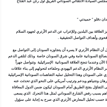
لس السيادة الانتقالي السوداني الفريق أول ركن عبد الفتاح
ان دقلو ” حميدتي ”
العلاقة بين البلدين وللإعراب عن الدعم الأرتري لجهود السلام
فحوى وأهداف التواصل الحقيقية .
أن النظام الأرتري لا يسره أن يتجاوزه السودان إلى التواصل مع
لمصالح السودانية عامة وفي شرق السودان خاصة وذلك لتلقي الدعم
 الآن وعندما تنجح العلاقة السودانية الإسرائيلية وتتواصل جهراً
 النظام الأرتري الدعم اليهودي وحلفاءه لتحولهم إلى بناء علاقات
 على السودان وهذا التحليل تمليه التفاهمات السودانية الإسرائيلية
رهان ونتنياهو وبدعم وترتيب أمريكي على النحو الذي تحدثت عنه
ى التفاؤل بفتح الطريق أمام السودان ليكون ضمن الدول المعافاة
تفاهم بسبب رفض الشارع السوداني لمثل هذا التحرك الذي يسعى
ية حسب تحليل المعارض الأرتري الذي صرح به إجابة على سؤول