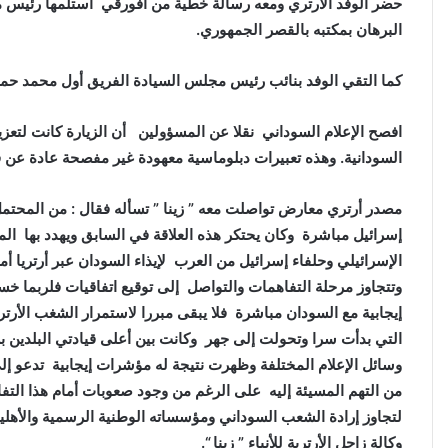
حضر الوفد الأرتري ومعه رسالة خطية من أفورقي استلمها رئيس مج
البرهان بمكتبه بالقصر الجمهوري.
كما التقي الوفد بنائب رئيس مجلس السيادة الفريق أول محمد حمد
افصح الإعلام السوداني نقلا عن المسؤولين أن الزيارة كانت لتعزيز 
السودانية. وهذه تعبيرات دبلوماسية معهودة غير مفصحة عادة عن 
مصدر أرتري معارض تواصلت معه ” زينا ” تسأله فقال : من المحتمل 
إسرائيل مباشرة وكان يحتكر هذه العلاقة في السابق ويهدد بها ا
الإسرائيلي وحلفاء إسرائيل من العرب لإيذاء السودان عبر أرتريا أما
وتتجاوز مرحلة التفاهمات والتواصل إلى توقيع اتفاقيات فلربما خسر
إيجابية مع السودان مباشرة فلا يبقى مبررا لاستمرار الشغب الأرتري
التي بدأت سرا وتحولت إلى جهر وكانت بين أعلى قيادتي البلدين ب
وسائل الإعلام المختلفة وظهرت نتيجة له مؤشرات إيجابية تدعو إل
من التهم المسيئة إليه على الرغم من وجود صعوبات أمام هذا ال
لتجاوز إرادة الشعب السوداني ومؤسساته الوطنية الرسمية والأهل
وكالة زاجل الأرترية للأنباء ” زينا “.