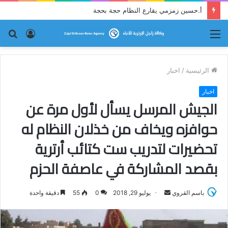
أ.حسين زمزمي يقارع النظام حجة بحجة
القائمة
تسجيل
بح
الدخول
عن
الرئيسية
/
اخبار
اخبار
الجيش المرسل يسأل لأول مرة عن
حوافزه ويخاف من خذلان النظام له
تحضيرات لتدريب ست كتائب أرترية
بقصد المشاركة في عاصفة الحزم
باسم القروي
أ
يوليو 29, 2018
0
55
دقيقة واحدة
ر
س