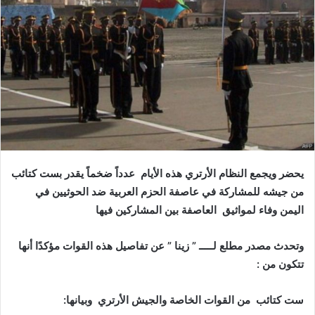
ل
ب
ر
ي
د
ا
إ
ل
ك
ت
ر
يحضر ويجمع النظام الأرتري هذه الأيام عدداً ضخماً يقدر بست كتائب
و
من جيشه للمشاركة في عاصفة الحزم العربية ضد الحوثيين في
ن
اليمن وفاء لمواثيق العاصفة بين المشاركين فيها
ي
ا
وتحدث مصدر مطلع لـــــ ” زينا ” عن تفاصيل هذه القوات مؤكدًا أنها
تتكون من :
ست كتائب من القوات الخاصة والجيش الأرتري وبيانها: