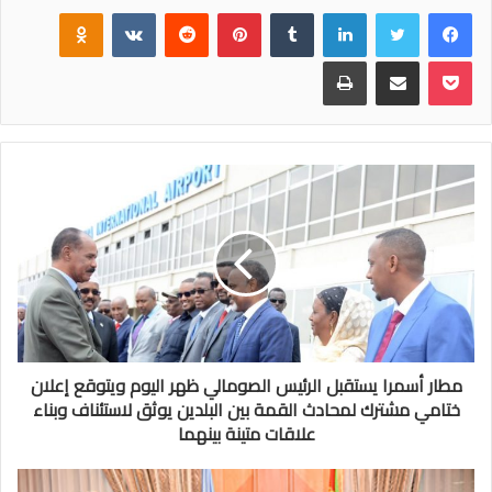
فيسبوك
تويتر
لينكدإن
‏Tumblr
بينتيريست
‏Reddit
‏VKontakte
Odnoklassniki
بوكيت
مشاركة عبر البريد
طباعة
مطار أسمرا يستقبل الرئيس الصومالي ظهر اليوم ويتوقع إعلان
ختامي مشترك لمحادث القمة بين البلدين يوثق لاستئناف وبناء
علاقات متينة بينهما