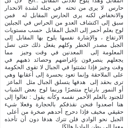
المقابل وهذا يلوح للأدنى المقابل ..الح لأن كل
حارس لا يرى من تحته في جبله لشدة الانحدار
والانخفاض لكنه يرى الحارس المقابل له فمن
سبق إلى اكتشاف العدو من الحراس في الجبلين
لوح بعلم أحمر إلى الجبل المقابل حسب مستويات
الارتفاع ، والإشارة نفسها يلوح بها المقابل إلى
الجبل مصدر الخطر وكلهم يفعل ذلك حتى تصل
المعلومة إلى المعدنين في وقت وجيز مما
يجعلهم ينصرفون بإغراضهم وحصائد ذهبهم في
وقت وجيز فإذا تشتتوا في الجبال لا تقوى الحكومة
على الملاحقة وإنما تعود بحسرة إلى أعقابها وهي
ترى بحقد إلى هدفها يتسلق الجبال مثل الماعز
أو النمور بارتياح منتصرًا وربما لوح بعض الشباب
للجنود بالعلم الأحمر نفسه وكأنه يقول : تعالوا إلى
هنا اصعدوا فنحن نقذفكم بالحجارة وفعلا شيء
حقيقي مخيف فإذا دحرج أحدهم صخرة من أعلى
الجبل نحو الوادي فلن تترك هدفا دون أن تأخذه
معها إلى بطن الواديا هالكَا