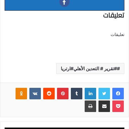
تعليقات
تعليقات
#تقرير # التعدين الأهلي#ارتريا
فيسبوك
تويتر
لينكدإن
‏Tumblr
بينتيريست
‏Reddit
‏VKontakte
Odnoklassniki
بوكيت
مشاركة عبر البريد
طباعة