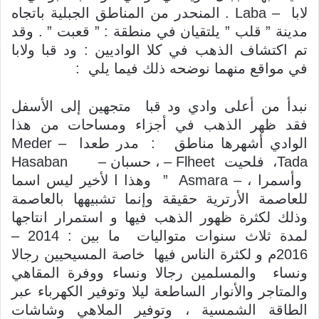
لابا – Laba . المنحدر من المناطق الجبلية باتجاه
مدينة ” قلب ” يلتقيان في منطقة : ” قعبت ” . وقد
تم اكتشاف الذهب في كلا الواديين : ود قبا ولابا
في مواقع منهما نوضحه ذلك فيما يلي :
نبدأ من أعلى وادي ود قبا متجهين إلى الأسفل
فقد ظهر الذهب في أجزاء ومساحات من هذا
الوادي أشهرها مناطق : مدر طعدا – Meder
Tada، فلحيت Flheet – ، حسبان – Hasaban
وأسمرا ، – Asmara ” وهذا ا لأخير ليس اسما
للعاصمة الأرترية حقيقة وإنما تشبيهها بالعاصمة
وذلك لكثرة ظهور الذهب فيها و استمرار انتاجها
لمدة ثلاث سنوات متواليات ما بين : 2014 –
2016م و لكثرة الناس فيها خاصة المسيحيين رجالا
ونساء والمسلمين رجالا ونساء ووفرة المقاهي
والمتاجر والأنوار الساطعة ليلا وتوفير الكهرباء عبر
الطاقة الشمسية ، وتوفير الملاهي وشاشات