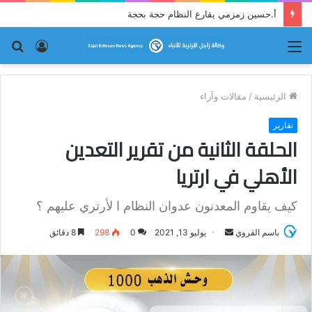
قراءة نقدية في قصيدة إرترية : (ما كان لم يكن!)
القائمة
تسجيل
بح
الدخول
عن
الرئيسية
/
مقالات وآراء
تقارير
الحلقة الثانية من تقرير التعدين
الأهلي في ارتريا
كيف يقاوم المعدنون عدوان النظام ا لأرتري عليهم ؟
باسم القروي
أ
يوليو 13, 2021
0
298
8 دقائق
ر
س
ل
ب