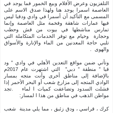
التلفزيون وعرض الأفلام وبيع الخمور فما يوجد في
العاصمة اسمرا يوجد هنا ولهذا صدق الاسم على
المسمى مع التأكيد أن أسمرا في وادي ودقبا ليس
فيها عمارات شاهقة وفخمة مثل العاصمة وإنما
تمارس مناشطها في بيوت من قش وحطب
وحجارة وخيام مع توفر الخدمات المتكاملة التي
تلبي حاجة المعدنين من الماء والإنارة والأسواق
والهوى .
وتأتي ضمن مواقع التعدين الأهلي في وادي ” ود
قبا ” منطقة ” دبي” التي اشتهرت عام 2017م
بالإضافة إلى مناطق أخرى وأنت متجه بمسار
الوادي المتجه إلى مزارع شعب أو البحر الأحمر إذا
فشلت السدود وتضاعفت كميات ا لماء .تجد
مواطن الذهب في مناطق من هذا ا لمسار:
كرك ، قراسي ، ودق زئبق ، مما يلي مدينة شعب