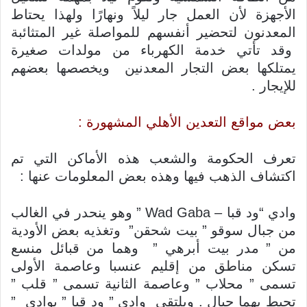
الأجهزة لأن العمل جار ليلاً ونهارًا ولهذا يحتاط
المعدنون لتحضير أنفسهم للمواصلة غير المتثائبة
وقد تأتي خدمة الكهرباء من مولدات صغيرة
يمتلكها بعض التجار المعدنين ويخصصها بعضهم
للإيجار .
بعض مواقع التعدين الأهلي المشهورة :
تعرف الحكومة والشعب هذه الأماكن التي تم
اكتشاف الذهب فيها وهذه بعض المعلومات عنها :
وادي “ود قبا – Wad Gaba ” وهو ينحدر في الغالب
من جبال سوقو ” بيت شحقن” وتغذيه بعض الأودية
من ” مدر بيت أبرهي ” وهما من قبائل منسع
تسكن مناطق من إقليم عنسبا وعاصمة الأولى
تسمى ” محلاب ” وعاصمة الثانية تسمى ” قلب ”
تحيط بهما جبال . ويلتقي وادي ” ود قبا ” بوادي ”