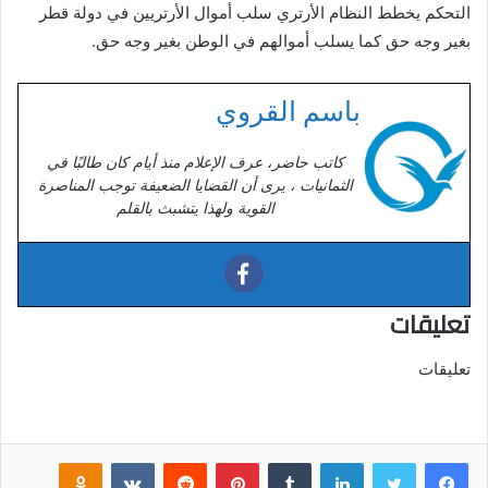
التحكم يخطط النظام الأرتري سلب أموال الأرتريين في دولة قطر
بغير وجه حق كما يسلب أموالهم في الوطن بغير وجه حق.
باسم القروي
كاتب حاضر، عرف الإعلام منذ أيام كان طالبًا في
الثمانيات ، يرى أن القضايا الضعيفة توجب المناصرة
القوية ولهذا يتشبث بالقلم
تعليقات
تعليقات
فيسبوك
تويتر
لينكدإن
‏Tumblr
بينتيريست
‏Reddit
‏VKontakte
Odnoklassniki