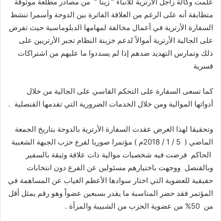
علمت وكالة زاجل الأرترية للأنباء ” زينا ” من مصادر مطلعة موثوقة
متطابقة أنه على الرغم من العلاقة الفاترة بين الدوحة وأسمرا تنشط
السفارة الأرترية في أعمال مخالفة لمهامها الدبلوماسية حيث تفرض
على الجالية الأرترية أموالاً لدعم خزينة النظام تجبر الأرتريين على
ذلك وتمارس التهديد ضدهم إذا لم يسددوا ما عليهم من اشتراكات
قسرية
كما تسعى السفارة على التحكم القاسي على الجالية من خلال
أدواتها الموالية ومن خلال الخدمات الضرورية التي تقدمها القنصلية .
وتحقيقا لهذا الغرض عقدت السفارة الأرترية بالدوحة بتاريخ الجمعة
الماضي ( 5 / 1 / 2018م ) مؤتمرا صوريا لفرع حزب الجبهة الشعبية
الحاكم فرضت فيه شخصيات موالية ذات علاقة وثيقة بالسفير
وبالقنصل ووجهت باختيارهم مسئولين عن الفرع دون انتخابات
حقيقية للعضوية التي اختار سوادها الأعظم الغياب عن المساهمة في
المؤتمر فقد حضر المناسبة ما يقدر بسبعين عضواً وهو رقم يمثل أقل
من 50% من عضوية الحزب من الشبيبة والمرأة .