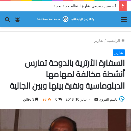
أ.حسين زمزمي يقارع النظام حجة بحجة
القائمة
تسجيل
بح
الدخول
عن
الرئيسية
/
تقارير
تقارير
السفارة الأرترية بالدوحة تمارس
أنشطة مخالفة لمهامها
الدبلوماسية ونفرة بينها وبين الجالية
باسم القروي
أ
يناير 10, 2018
0
98
3 دقائق
ر
س
ل
ب