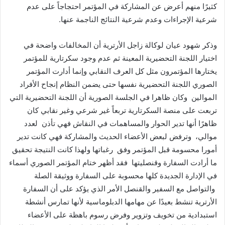
كثيرًا منهم أعرض عن المشاركة في المؤتمر احتجاجاً على عدم
شرعية الإجراءات وعدم شرعية النتائج الناجمة عنها.
وذكر شهود عيان لوكالة زاجل الأرترية أن المخالفات واضحة في
اختيار اللجنة التحضيرية المعينة ثم عدم وجود سكرتارية للمؤتمر
يختارها المؤتمرون مثل كل العرف النقابي وإنما أدارت المؤتمر
الصوري اللجنة التحضيرية نفسها حتى يضمن النظام إنجاح الأفراد
الموالين وكان ظاهرا في الجلسة الصورية أن اللجنة التحضيرية التي
تربعت على منصة السكرتارية تربعاً غير شرعي وغير نقابي كان
ظاهرًا أنها تدير الحوار والمساهمات في النقاش فهي تأذن لعدد
موالي، وترفض لبعض الأعضاء الحديث والمشاركة فهي كانت تدير
أمورا محسومة قبل المؤتمر وفق رغباتها ولهذا كانت النتيجة تحقيق
ما أرادت السفارة وقنصليتها فقد أظهر ختام المؤتمر الصوري أسماء
في الإدارة الجديدة كلها محسوبة على السفارة ووثيقة الصلة
والتواصل مع السفير والقنصل الأمر الذي يؤكد على أن السفارة
الأرترية تنشط بعيدًا عن مهامها الدبلوماسية لأنها تمارس أنشطة
استبدادية من تخويف وتزوير وفرض رسوم باهظة على الأعضاء