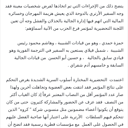
يتضح ذلك من الإجراءات التي تم اتخاذها لفرض شخصيات معينة فقد
وجه السفير الأرتري بالدوحة الذي يعيش هزيمة المهرجان وخسائره
المالية التي اتهم فيها إدارة الجالية بالخذلان والفشل وجه أن تعين
اللجنة التحضيرية لمؤتمر فرع الحزب من الآتية أسماؤهم:
حمزة حمدي ، وهو من قيادات الشبيبة ، وهاشم محمود رئيس
الشبيبة ، شمبل قيلاي يستعين به السفير في الترجمة الفورية وهو
قيادي سابق بالجالية ، و حسين أبو الحسن من قيادات الجالية
السابقة و خامسهم آدم شفراي .
اعتمدت التحضيرية المختارة أسلوب السرية الشديدة بغرض التحكم
على نتائج المؤتمر فقد انتقت بعض العضوية وتجاهلت آخرين ولهذا
صار عدد المؤتمر أقل من النصاب المعتبر عرفاً إذ كان الغياب أكثر
من النصف فقد عزف عن الحضور والمشاركة كثيرون حتى من كان
يتوقع أن يكونوا أعضاء مضمونين مثل منسوبي شركة ” كروه” الذين
تتحكم فيهم السلطات الأرترية على اعتبار أنها صاحبة الفضل عليهم
في الحصول على العمل مع مؤسسات قطرية رسمية فقد اتضح أن