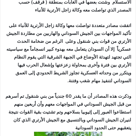
الاستسلام وشتت بعضها في الغابات بمنطقة ( قرقف) حسب
المصدر الذي تواصلت معه وكالة زاجل الأرترية للأنباء
اتفقت مصادر متعددة تواصلت معها وكالة زاجل الأرترية للأنباء على
تأكيد المواجهات بين الجيش السوداني والهاربين من مطاردة الجيش
الأرتري من قوات بني شنقول وعلى الرغم من ضخامة الحدث
عسكرياً إلا أن السودان يتعامل معه بهدوء كبير انسجاماً مع سياسيته
التي تجتهد لتهدئة الأوضاع في الجبهة الشرقية التي يقوم النظام
الأرتري بين فترة وأخرى بمحاولة زعزعتها وإشعال الحرب فيها
ويتكرر من وحداته العسكرية تجاوز الشريط الحدودي إلى العمق
السوداني لتنفيذ مهام شغب وفتنة.
وذكرت هذه المصادر أن ما يقدر 60 جندياً من بني شنقول تم أسرهم
من قبل الجيش السوداني في المواجهات معهم وأن أربعين منهم
استطاعوا العبور إلى إثيوبيا بسلاحهم
وتم تشتيت بقية القوات نتيجة
لنيران الجيش السوداني وبالتنسيق مع الجيش الأرتري الذي كان
يتعقبهم حتى الحدود السودانية