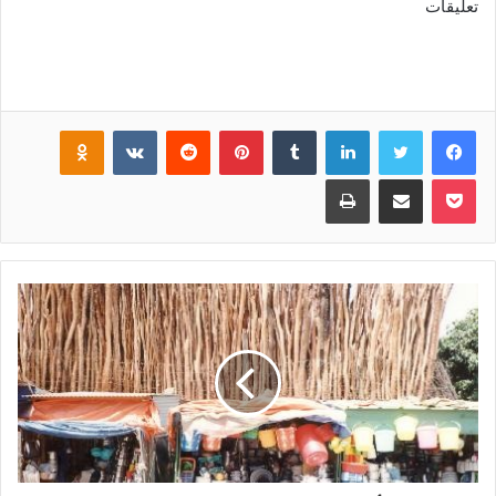
تعليقات
فيسبوك
تويتر
لينكدإن
‏Tumblr
بينتيريست
‏Reddit
‏VKontakte
Odnoklassniki
بوكيت
مشاركة عبر البريد
طباعة