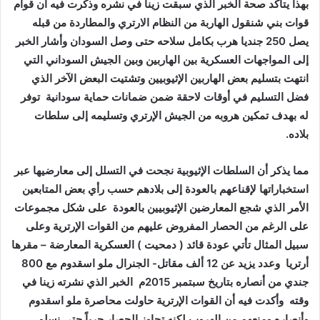
بهذا يتأكد صحة الخبر الذي سبقت زينا في نشره وذكرت فيه أن قوام
قوات بني شنقول الهاربة من النظام الارتري والمطاردة من قبله
يصل 250 جنديا هرب بكامل سلاحه
حتى وصل السودان وأشار الخبر
إلى المواجهات العسكرية بين الهاربين وبين الجيش السوداني التي
انتهت بتسليم بعض الهاربين الإثيوبيين وتشتيت البعض الآخر الذي
فضل التسليم في أوقات لاحقة ضمن ضمانات حماية سودانية توفر
له بهدف تمكين هروبه من الجيش الإرتري وتسليمه إلى سلطات
بلاده.
مما يذكر أن السلطات الإثيوبية نجحت في التسلل إلى معارضيها عبر
استخباراتها لإقناعهم بالعودة إلى بلادهم حسب رأي بعض المتابعين
الأمر الذي شجع المعارضين الإثيوبيين بالعودة على شكل مجموعات
على الرغم من الحصار المفروض عليهم من القوات الإرترية وعلى
سبيل المثال تأتي عودة قائد ( دمحيت ) العسكرية المعارضة – مقرها
أرتريا وعدد يزيد عن 12 ألف مقاتل- الجنرال ملو اسقدوم مع 800
جندي من أنصاره بتاريخ سبتمبر 2015م الخبر الذي نشرته زينا في
وقته وأكدت فيه أن القوات الإرترية حاولت محاصرة ملو اسقدوم
وأنصاره ومنعهم من الهروب لكنه تجاوز الحصار حرباً حتى نسلم