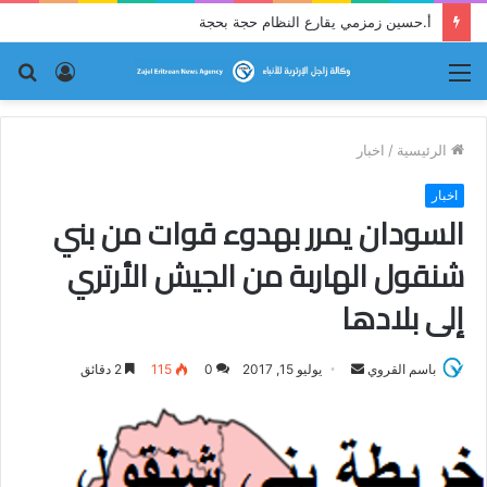
أ.حسين زمزمي يقارع النظام حجة بحجة
القائمة
تسجيل
بح
الدخول
عن
الرئيسية
/
اخبار
اخبار
السودان يمرر بهدوء قوات من بني
شنقول الهاربة من الجيش الأرتري
إلى بلادها
باسم القروي
أ
يوليو 15, 2017
0
115
2 دقائق
ر
س
ل
ب