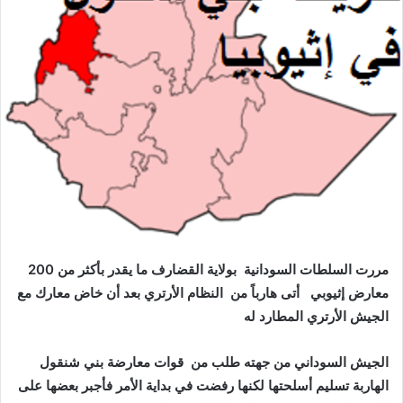
ر
ي
د
ا
إ
ل
ك
ت
ر
و
ن
ي
مررت السلطات السودانية بولاية القضارف ما يقدر بأكثر من 200
ا
معارض إثيوبي أتى هارباً من النظام الأرتري بعد أن خاض معارك مع
الجيش الأرتري المطارد له
الجيش السوداني من جهته طلب من قوات معارضة بني شنقول
الهاربة تسليم أسلحتها لكنها رفضت في بداية الأمر فأجبر بعضها على