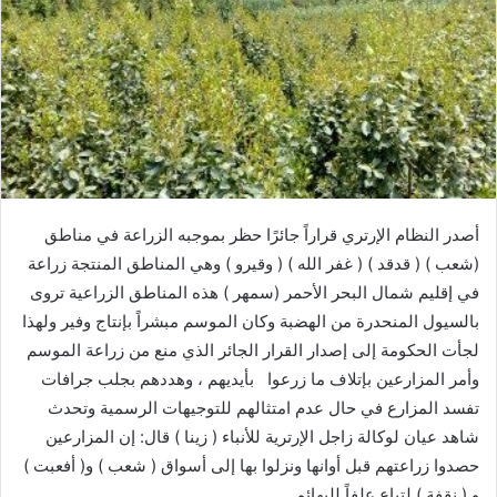
ر
ي
د
ا
إ
ل
ك
ت
ر
أصدر النظام الإرتري قراراً جائرًا حظر بموجبه الزراعة في مناطق
و
(شعب ) ( قدقد ) ( غفر الله ) ( وقيرو ) وهي المناطق المنتجة زراعة
ن
في إقليم شمال البحر الأحمر (سمهر ) هذه المناطق الزراعية تروى
ي
بالسيول المنحدرة من الهضبة وكان الموسم مبشراً بإنتاج وفير ولهذا
ا
لجأت الحكومة إلى إصدار القرار الجائر الذي منع من زراعة الموسم
وأمر المزارعين بإتلاف ما زرعوا بأيديهم ، وهددهم بجلب جرافات
تفسد المزارع في حال عدم امتثالهم للتوجيهات الرسمية وتحدث
شاهد عيان لوكالة زاجل الإرترية للأنباء ( زينا ) قال: إن المزارعين
حصدوا زراعتهم قبل أوانها ونزلوا بها إلى أسواق ( شعب ) و( أفعبت )
و ( نقفة ) لتباع علفاً للبهائم .