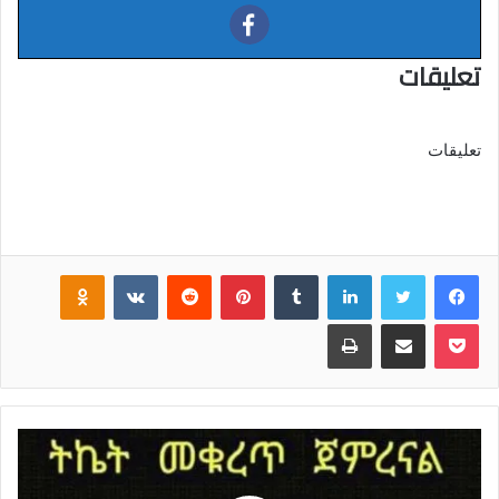
تعليقات
تعليقات
فيسبوك
تويتر
لينكدإن
‏Tumblr
بينتيريست
‏Reddit
‏VKontakte
Odnoklassniki
بوكيت
مشاركة عبر البريد
طباعة