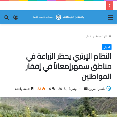
أ.حسين زمزمي يقارع النظام حجة بحجة
القائمة
تسجيل
بح
الدخول
عن
الرئيسية
/
اخبار
اخبار
النظام الإرتري يحظر الزراعة في
مناطق سمهرإمعاناً في إفقار
المواطنين
باسم القروي
أ
يونيو 13, 2018
0
83
دقيقة واحدة
ر
س
ل
ب