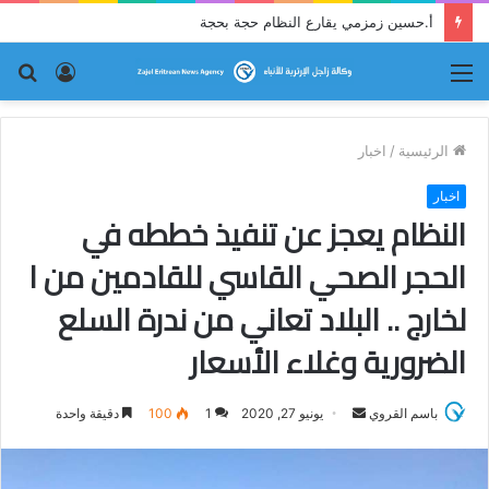
قراءة نقدية في قصيدة إرترية : (ما كان لم يكن!)
القائمة
تسجيل
بح
الدخول
عن
الرئيسية
/
اخبار
اخبار
النظام يعجز عن تنفيذ خططه في
الحجر الصحي القاسي للقادمين من ا
لخارج .. البلاد تعاني من ندرة السلع
الضرورية وغلاء الأسعار
باسم القروي
أ
يونيو 27, 2020
1
100
دقيقة واحدة
ر
س