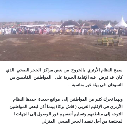
ل
ب
ر
ي
د
ا
إ
ل
ك
ت
ر
سمح النظام الأرتري بالخروج من بعض مراكز الحجر الصحي الذي
و
كان قد فرض فيه الإقامة الجبرية على المواطنين القادمين من
ن
السودان في بيئة غير مناسبة .
ي
ا
وبهذا تحرك كثير من المواطنين إلى مواقع جديدة حددها النظام
الأرتري في الإقليم الغربي ( قاش بركا) بينما أذن لبعض المواطنين
التوجه إلى مناطقهم وتسليم أنفسهم فور الوصول إلى الجهات ا
لمختصة من أجل تنفيذ ا لحجر الصحي المنزلي