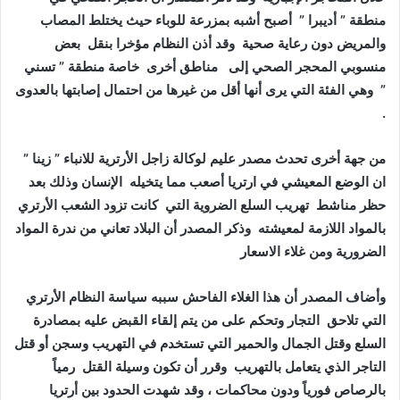
منطقة ” أديبرا ” أصبح أشبه بمزرعة للوباء حيث يختلط المصاب
والمريض دون رعاية صحية وقد أذن النظام مؤخرا بنقل بعض
منسوبي المحجر الصحي إلى مناطق أخرى خاصة منطقة ” تسني
” وهي الفئة التي يرى أنها أقل من غيرها من احتمال إصابتها بالعدوى
.
من جهة أخرى تحدث مصدر عليم لوكالة زاجل الأرترية للانباء ” زينا ”
ان الوضع المعيشي في ارتريا أصعب مما يتخيله الإنسان وذلك بعد
حظر مناشط تهريب السلع الضروية التي كانت تزود الشعب الأرتري
بالمواد اللازمة لمعيشته وذكر المصدر أن البلاد تعاني من ندرة المواد
الضرورية ومن غلاء الاسعار
وأضاف المصدر أن هذا الغلاء الفاحش سببه سياسة النظام الأرتري
التي تلاحق التجار وتحكم على من يتم إلقاء القبض عليه بمصادرة
السلع وقتل الجمال والحمير التي تستخدم في التهريب وسجن أو قتل
التاجر الذي يتعامل بالتهريب وقرر أن تكون وسيلة القتل رمياً
بالرصاص فورياً ودون محاكمات ، وقد شهدت الحدود بين أرتريا