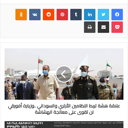
فيسبوك
تويتر
لينكدإن
‏Tumblr
بينتيريست
‏Reddit
‏VKontakte
Odnoklassniki
بوكيت
مشاركة عبر البريد
طباعة
علاقة هشة تربط النظامين الأرتري والسوداني ..وزيارة أفورقي
لن تقوى على معالجة الهشاشة