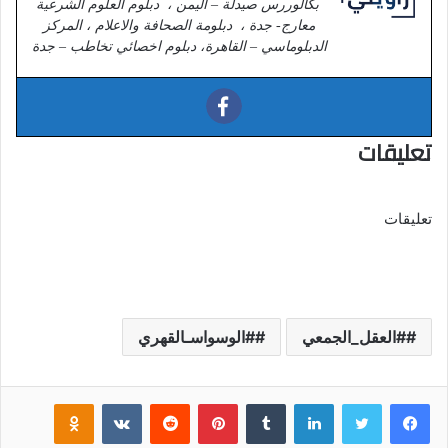
بكالوررس صيدلة – اليمن ، دبلوم العلوم الشرعية
معارج- جدة ، دبلومة الصحافة والاعلام ، المركز
الدبلوماسي – القاهرة، دبلوم اخصائي تخاطب – جدة
تعليقات
تعليقات
#العقل_الجمعي
#الوسواسـالقهري
فيسبوك
تويتر
لينكدإن
‏Tumblr
بينتيريست
‏Reddit
‏VKontakte
Odnoklassniki