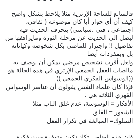
فالمتابع للساحة الإرترية مثلا يلاحظ بشكل واضح
كيف أن أي حوار أيا كان موضوعه ( ثقافي،
اجتماعي ، فني ،سياسي) ينحرف الحديث فيه
ليصل الى الحديث عن مرحلة الثورة ومايرافقها من
تفاصيل !! واجترار للماضي بكل شخوصه وكياناته
بل وبمفرداته أيضا
ولعل أقرب تشخيص مرضي يمكن أن يوصف به
مااصاب العقل الجمعي الإرتري في هذه الحالة هو
((الوسواس الفكري الجمعي ))
فإذا كان علماء النفس يقولون أن عناصر الوسواس
القهري الثلاثة هي :
الأفكار = الوسوسة، عدم غلق الباب مثلا
الشعور = القلق
السلوك= المبالغة في تكرار الفعل
فإن هذه العناصر تكاد تكون متوفرة حيث فكرة