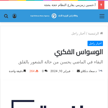
أ.حسين زمزمي يقارع النظام حجة بحجة
القائمة
تسجيل
بح
الدخول
عن
الرئيسية
/
أخبار زاجل
أخبار زاجل
الوسواس الفكري
البقاء في الماضي يحسن من حالة الشعور بالقلق
د.سعاد دنكلاي
أ
فبراير 10, 2024
0
264
دقيقة واحدة
ر
س
ل
ب
ر
ي