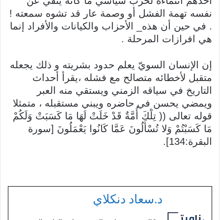
أحدهم انتماءه لحزب سياسي ما كأنه ينفي عن
نفسه تهمة الفشل أو وصمة عار قد تشوه سمعته !
. في حين أن هذه_ الأحزاب والكيانات والأفراد إنما
هي افرازات المرحلة .
إن الإنسان السويّ يعلم حدود بشريته و ذلك يجعله
متقبل لأخطائه متصالح مع فشله ،يقرأ أحداث
التاريخ في سياقه الزمني ويستقي منه العبر
ويمضي يحسن في حاضره ويبني مستقبله ، متمثلا
قوله تعالى (( تِلْكَ أُمَّةٌ قَدْ خَلَتْ لَهَا مَا كَسَبَتْ وَلَكُمْ
مَا كَسَبْتُمْ وَلا تُسْأَلُونَ عَمَّا كَانُوا يَعْمَلُونَ [سورة
البقرة:134].
د.سعاد دنكلاي