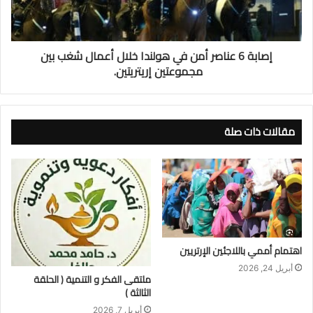
إصابة 6 عناصر أمن في هولندا خلال أعمال شغب بين
مجموعتين إريتريتين.
مقالات ذات صلة
اهتمام أممي باللاجئين الإرتريين
أبريل 24, 2026
ملتقى الفكر و التنمية ( الحلقة
الثالثة )
أبريل 7, 2026