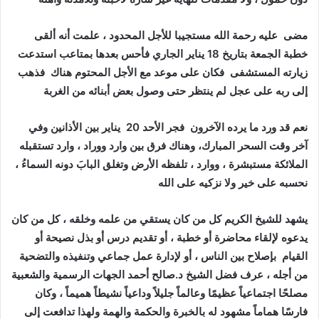
مضى عليه رحمة الله مستجيبا للأجل المحدود ، علمت أنه ألقى
خطبة الجمعة بتاريخ 18 يناير الجاري فأحس بعدها بمتاعب استدعت
زيارته المستشفى فكان على موعد مع الأجل المحتوم هناك فذهب
إلى ربه على عجل لم ينتظر حتى وصول بعض أبنائه من الغربة
نعم قد ورد ما يرده الآخرون فجر الأحد 20 يناير بين الأذانين وفي
آخر وقت السحر المبارك، وهناك فرق بين وارد ووراد ، وارد تستقبله
الملائكة مستبشرة ، ووارد ، تلفظه الأرض وتغلق البابَ دونه السماءُ ،
نحسبه على خير ولا نزكيه على الله
يشهد للشيخ الكريم كل من كان يستقي من علمه وخلقه ، كل من كان
يدعوه لإلقاء محاضرة أو خطبة ، أو تقديم درس أو بذل نصيحة أو
القيام بإصلاح بين الناس ، أو لإدارة عمل جماعي وتنفيذه والتضحية
من أجله ، عرف فضل الشيخ د.صالح أحمد الجهات الرسمية والشعبية
مصلحًا اجتماعياً عظيمًا وعالماً جليلاً وداعياً نشيطاً هميماً ، وكان
فارسًا هماماً مشهود له بالخبرة والحكمة والهمة ولهذا تدافعت إلى