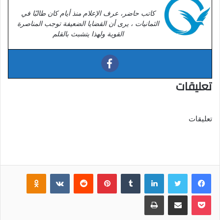
كاتب حاضر، عرف الإعلام منذ أيام كان طالبًا في
الثمانيات ، يرى أن القضايا الضعيفة توجب المناصرة
القوية ولهذا يتشبث بالقلم
تعليقات
تعليقات
فيسبوك
تويتر
لينكدإن
‏Tumblr
بينتيريست
‏Reddit
‏VKontakte
Odnoklassniki
بوكيت
مشاركة عبر البريد
طباعة