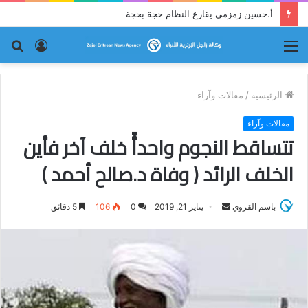
أ.حسين زمزمي يقارع النظام حجة بحجة
القائمة
تسجيل
بح
الدخول
عن
الرئيسية
/
مقالات وآراء
مقالات وآراء
تتساقط النجوم واحدأً خلف آخر فأين
الخلف الرائد ( وفاة د.صالح أحمد )
باسم القروي
أ
يناير 21, 2019
0
106
5 دقائق
ر
س
ل
ب
ر
ي