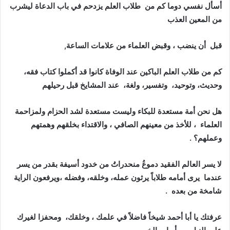
أسأل نفسي دوما كم من طلاب العلم يزدحم في باب الدعاة ليشرب
من المعين العذب
قبل أن ينضب ، وقبض العلماء من علامات الساعة,
كم من طلاب العلم الباكين عند الوفاة كانوا قد أكملوا كتاب فقه،
وحديث، وتوحيد، وتفسير، ولغة، عند المشايخ قبل رحيلهم
هل نحن أمة مستعدة للبكاء وليست مستعدة لشد الحزام ولمزاحمة
العلماء ، للأخذ من معينهم الصافي ، والاقتداء بخلقهم وهمتهم
وعملهم؟ .
لا يسر العالم الفقيد دموعُ منحدراتُ من خدود أسيفة بقدر من يسر
عندما يرى أمامه طلاباً يرثون عمله، وخلقه، وفضله ،ويرفعون الراية
شامخة من بعده .
عرفتك يا أبا أحمد شيخاً فاضلاً في علمك ، وخلقك، ومحفزا لغيرك