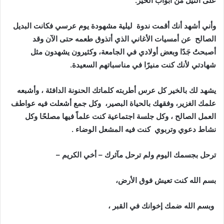
على النيل من أبواب الخير.
وأني أشهد أنك أقمت ندوة ليلية مشهودة يوم عرسي فكانت البديل
الصالح عن أمسيات الأغاني الذي أتذوق طعمه حتى الآن وقد
أصبحتُ جَدًا وبعض أولادي في الجامعة، وكثيرون يشهدون مثل
شهادتي لأنك كنت منيرًا في مناسباتهم السعيدة.
يشهد لك بالخير كل عرس أطربته كلماتك الحنونة الدافئة ، وأشبعه
علمك الغزير، وفقهك بالحياة البصير، وكل جمع أشعلت فيه عواطف
العمل الصالح ، وكل جلسة اجتماعية كنت علماً فيها مصلحًا وكل
نشاط دعوي وتربوي كنت فيه المشعل الوضاء .
ترحل بجسمك اليوم ولم ترحل مآثرك – أخي الكريم –
بسم الله كنت تعيش فوق الأرض،
وبسم الله ضمك إخوانك في القبر ،