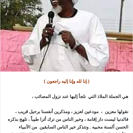
د
ا
إ
ل
ك
ت
ر
و
ن
ي
ا
( إنا لله وإنا إليه راجعون )
هي الجملة الملاذ التي نلجأ إليها عند نزول المصائب ،
نقولها معزين ، مودعين لعزيز ، ومذكرين أنفسنا برحيل قريب ،
فالدنيا ليست دار إقامة ، وخير الناس من ترك أثرا طيباً ، تلهج بذكره
الحسن ألسنة محبيه . ونتذكر خير الناس السابقين من الأنبياء