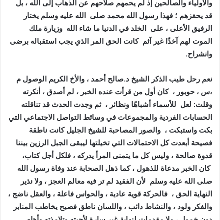
والأولياء والصالحين إذ لم يحمهم صلاحهم عن الذهاب إلى الله ، بل
قد يحفزهم ؛ فهذا رسول الله محمد صلى الله عليه وسلم يختار
الرفيق الأعلى ، على الخلد في الدنيا ما شاء الله وزيارة ملك
الموت لهم آخذًا غير آثم كانت الحق المر الذي يجب استقباله برضى
وانشراح.
نعم رحل طيب الذكر الشيخ د.صالح أحمد ، والأخ الكريم الوصول م
،س ، حوبور ، كان أول من قرأت عنده الخبر ، لم أصدق ، أنكرته
وقلت: لعل للأسماء أشباهًا ونظائر ، ثم وجدت الحدث قد تناقلته
الحسابات الفردية والمجموعات في وسائط التواصل الاجتماعي التي
بكت واستبكت ، والصور المصاحبة للشيخ الجليل كانت ناطقة
فصيحة أبعدت كل الاحتمالات التي تخيلتها ليبقى الجبل الرزين بيننا
قدوة صالحة ، وليس كل ما يتمنى المرأ يدركه ، فلكل أجل كتاب،
كان الخبر مدعاة للذهول ، كما ذهل الصحابة عند وفاة رسول الله
صلى الله عليه وسلم لأن الفقيد لم تر فيه معالم العجز ، ولا نذير
النهاية الحق ، فالحركة قوية عادية ، والحواس فاعلة ، والعقل ناضج ،
والفكر ولود ، والنشاط دائب ، واللسان ناطق فصيح يخاطب المنابر
دون خمول ، ولا مقدمات لنهاية غير سارة لأحبته وتلامذته وأهله