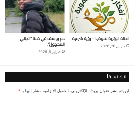
الحالة الإرترية نموذجا – رؤية شرعية
​دم يوسف في ذمة “الجاني
المجهول”.
مارس 26, 2026
فبراير 6, 2026
اترك تعليقاً
لن يتم نشر عنوان بريدك الإلكتروني.
الحقول الإلزامية مشار إليها بـ
*
ا
ل
ت
ع