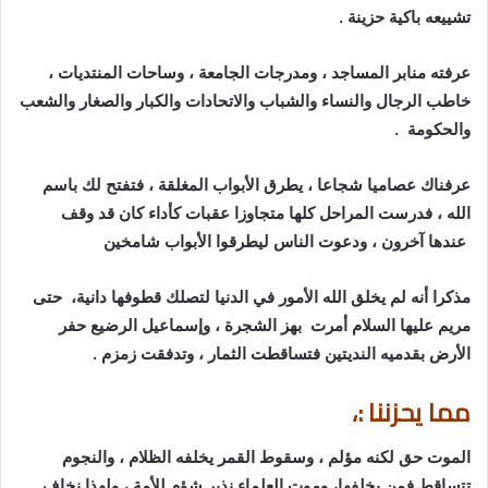
تشييعه باكية حزينة .
عرفته منابر المساجد ، ومدرجات الجامعة ، وساحات المنتديات ،
خاطب الرجال والنساء والشباب والاتحادات والكبار والصغار والشعب
والحكومة .
عرفناك عصاميا شجاعا ، يطرق الأبواب المغلقة ، فتفتح لك باسم
الله ، فدرست المراحل كلها متجاوزا عقبات كأداء كان قد وقف
عندها آخرون ، ودعوت الناس ليطرقوا الأبواب شامخين
مذكرا أنه لم يخلق الله الأمور في الدنيا لتصلك قطوفها دانية، حتى
مريم عليها السلام أمرت بهز الشجرة ، وإسماعيل الرضيع حفر
الأرض بقدميه النديتين فتساقطت الثمار ، وتدفقت زمزم .
مما يحزننا :،
الموت حق لكنه مؤلم ، وسقوط القمر يخلفه الظلام ، والنجوم
تتساقط فمن يخلفها، وموت العلماء نذير شؤم للأمة ، ولهذا نخاف