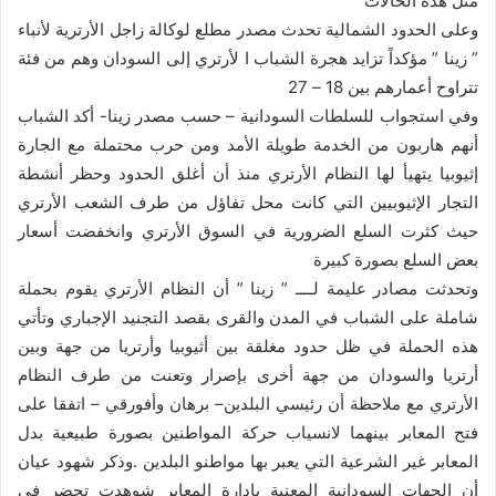
مثل هذه الحالات
وعلى الحدود الشمالية تحدث مصدر مطلع لوكالة زاجل الأرترية لأنباء
” زينا ” مؤكداً تزايد هجرة الشباب ا لأرتري إلى السودان وهم من فئة
تتراوح أعمارهم بين 18 – 27
وفي استجواب للسلطات السودانية – حسب مصدر زينا- أكد الشباب
أنهم هاربون من الخدمة طويلة الأمد ومن حرب محتملة مع الجارة
إثيوبيا يتهيأ لها النظام الأرتري منذ أن أغلق الحدود وحظر أنشطة
التجار الإثيوبيين التي كانت محل تفاؤل من طرف الشعب الأرتري
حيث كثرت السلع الضرورية في السوق الأرتري وانخفضت أسعار
بعض السلع بصورة كبيرة
وتحدثت مصادر عليمة لــــ ” زينا ” أن النظام الأرتري يقوم بحملة
شاملة على الشباب في المدن والقرى بقصد التجنيد الإجباري وتأتي
هذه الحملة في ظل حدود مغلقة بين أثيوبيا وأرتريا من جهة وبين
أرتريا والسودان من جهة أخرى بإصرار وتعنت من طرف النظام
الأرتري مع ملاحظة أن رئيسي البلدين– برهان وأفورقي – اتفقا على
فتح المعابر بينهما لانسياب حركة المواطنين بصورة طبيعية بدل
المعابر غير الشرعية التي يعبر بها مواطنو البلدين .وذكر شهود عيان
أن الجهات السودانية المعنية بإدارة المعابر شوهدت تحضر في