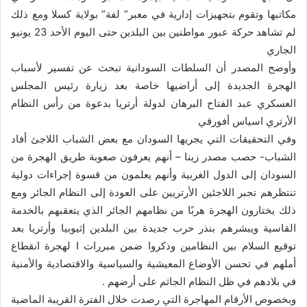
مكاتبها وتقوم بتجهيزات إدارية في معبر” لفة” بولاية كسلا ومع ذلك
لم تشاهد حركة عبور مواطنين بين البلدين حتى اليوم الأحد 23 يونيو
الجاري
وأوضح المصدر أن السلطات السودانية تبحث عن تفسير لأسباب
الهجرة الجديدة إلى أراضيها خاصة بعد زيارة رئيس المجلس
العسكري عبد الفتاح البرهان لدولة أرتريا بدعوة من رأس النظام
الأرتري اسياس أفورقي
وفي التحقيقات التي يجريها السودان مع بعض الشباب اللاجئ أفاد
الشباب- حصب مصدر زينا – أنهم يعرفون صعوبة طريق الهجرة من
السودان إلى الدول الغربية وأنهم يعلمون من قسوة إجراءات دولية
تنتظرهم تجبر اللاجئين الأرتريين على العودة إلى النظام الجائر ومع
ذلك يختارون الهجرة هربًا من نظامهم الجائر الذي يتعقبهم بالخدمة
القاسية ويبشرهم بنذر حرب جديدة بين البلدين إثيوبيا وأرتريا بعد
توقيع السلام بين النظامين وذكروا ضمن مبررات ا لهجرة انقطاع
أملهم في تحسن الأوضاع المعيشية والسياسية والاقتصادية والأمنية
في بلادهم في ظل النظام الجاثم على أرضهم .
وبخصوص الأرقام المهاجرة التي رصدت خلال الفترة القريبة الماضية