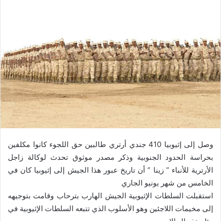
ل
ب
ر
ي
د
ا
إ
ل
ك
ت
ر
و
ن
وصل إلى إثيوبيا 410 جندي أرتري طالبين حق اللجوء كانوا مكلفين
ي
بحراسة الحدود الجنوبية وذكر مصدر موثوق تحدث لوكالة زاجل
ا
الأرترية للأنباء ” زينا ” أن تاريخ عبور هذا الجيش إلى إثيوبيا كان في
الخامس من شهر يونيو الجاري
استقبلت السلطات الإثيوبية الجيش الهارب بترحاب وقامت بتوجيهه
إلى مخيمات اللاجئين وهو الأسلوب الذي تتبعه السلطات الإثيوبية في