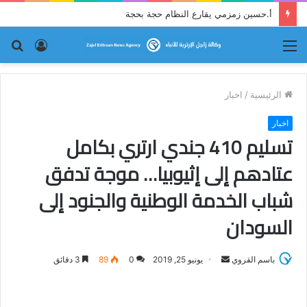
أ.حسين زمزمي يقارع النظام حجة بحجة
القائمة
تسجيل
بح
الدخول
عن
الرئيسية
/
اخبار
اخبار
تسليم 410 جندي ارتري بكامل
عتادهم إلى إثيوبيا… موجة تدفق
شباب الخدمة الوطنية والجنود إلى
السودان
باسم القروي
أ
يونيو 25, 2019
0
89
3 دقائق
ر
س