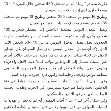
ذكرت مصادر ” زينا ” أنه تم تسجيل 450 شخص خلال الفترة 9 – 13
يونيو الجاري لدى إدارة اللاجئين بالسودان
وبتاريخ 16 يونيو تم تسجيل 250 شخص وبتاريخ 18 يونيو تم تسجيل
185 شخص وتضم هذه الإحصائيات الفتيات والفتيان
ويصل المعدل اليومي لتسجيل اللاجئين إلى معسكر شجراب 100
شخص يأتون إليه مباشرة – حسب المصدر – وبمنطقة حامدايت
الحدودية يصل معدل الدخول اليومي ما بين 40 -50 شخص الأمر
الذي يؤكد أن مجمل المعدل اليومي الذي يصل السودان بكل المعابر
لا يقل عن 450 شباب أرتري هارب من وطنه إلى جانب حالات أخرى
غير مسجلة تتسلل إلى المواطنين بولاية كسلا حيث الأهل والأقرباء
وسوق العمل . وأكد المصدر أن معابر وصول المهاجرين الجدد هي
منطقة عواض وقرقف وحامدايت وكلهن قرى حدودية بولاية كسلا.
وفي سؤال لـــ ” زينا ” أجاب المصدر أنه لا يوجد ضباط في فئة
اللاجئين الجدد وإنما هم جنود متمرسون في الحرب وطلاب الخدمة
الوطنية الذين هم قيد التدريب العسكري
وفي سؤال آخر لـــ ” زينا ” أجاب المصدر أنه لم تلاحظ أي تهديدات
للشباب المهاجر من قبل إثيوبيا ولا من قبل السودان بإعادة اللاجئين