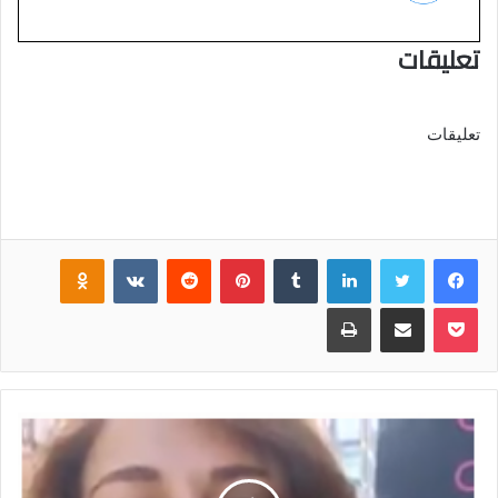
تعليقات
تعليقات
فيسبوك
تويتر
لينكدإن
‏Tumblr
بينتيريست
‏Reddit
‏VKontakte
Odnoklassniki
بوكيت
مشاركة عبر البريد
طباعة