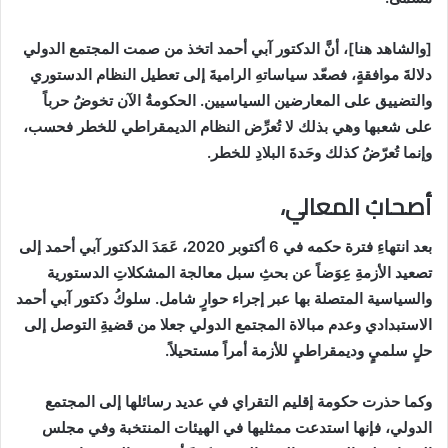
[
والشاهد هنا]، أنَّ الدكتور آبي أحمد اتخذ من صمت المجتمع الدولي
دلالةَ موافقةٍ، فصعّد سياساتهِ الراميةَ إلى تعطيل النظام الدستوري
والتضييق على المعارضين السياسيين. الحكومةُ الآن تخوضُ حرباً
على شعبها وهي بذلك لا تُعرِّض النظام الديمقراطي للخطر فحسب،
وإنما تُعرّضُ كذلك وحَدةَ البلادِ للخطر
.
أصحابُ المعالي،
بعد انتهاءِ فترة حكمه في 6 أكتوبر 2020، عَمَدَ الدكتور آبي أحمد إلى
تصعيد الأزمةِ عِوَضاً عن بحثِ سبل معالجة المشكلاتِ الدستورية
والسياسية المتصلة بها عبر إجراء حوارٍ شامل. سلوكُ دكتور آبي أحمد
الاستبدادي وعدم مبالاة المجتمع الدولي جعلا من قضيةِ التوصل إلى
حلٍ سلميٍ وديمقراطيٍ للأزمة أمراً مستحيلاً
.
وكما حذرت حكومة إقليم التقراي في عديد رسائلها إلى المجتمع
الدولي، فإنها استدعت ممثليها في الهيئات المنتخبة وفي مجلس