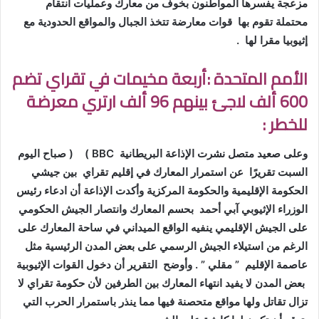
مزعجة يفسرها المواطنون بخوف من معارك وعمليات انتقام
محتملة تقوم بها قوات معارضة تتخذ الجبال والمواقع الحدودية مع
إثيوبيا مقرا لها .
الأمم المتحدة :أربعة مخيمات في تقراي تضم
600 ألف لاجئ بينهم 96 ألف ارتري معرضة
للخطر :
وعلى صعيد متصل نشرت الإذاعة البريطانية
BBC )
(
صباح اليوم
السبت تقريرًا عن استمرار المعارك في إقليم تقراي بين جيشي
الحكومة الإقليمية والحكومة المركزية وأكدت الإذاعة أن ادعاء رئيس
الوزراء الإثيوبي آبي أحمد بحسم المعارك وانتصار الجيش الحكومي
على الجيش الإقليمي ينفيه الواقع الميداني في ساحة المعارك على
الرغم من استيلاء الجيش الرسمي على بعض المدن الرئيسية مثل
عاصمة الإقليم ” مقلي ” . وأوضح التقرير أن دخول القوات الإثيوبية
بعض المدن لا يفيد انتهاء المعارك بين الطرفين لأن حكومة تقراي لا
تزال تقاتل ولها مواقع متحصنة فيها مما ينذر باستمرار الحرب التي