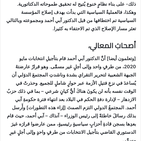
ذلك- على بناء نظامٍ خنوع يُتيح له تحقيق طموحاته الدكتاتورية.
وهكذا، فالعمليةُ السياسية التي بدأت بهدف إصلاح المؤسسة
السياسية تم اختطافها من قبل الدكتور آبي أحمد ومجموعته وبالتالي
تعثر مسار الإصلاح الذي تم الاحتفاء به كثيرا
.
أصحابُ المعالي،
[
وتعلمون أيضا] أنَّ الدكتور آبي أحمد قام بتأجيلِ انتخابات مايو
2020، من طرفٍ واحد وإلى أجلٍ غير مسمَّى. وهو قرارٌ عارضتهُ
الجبهة الشعبية لتحرير التقراي بشدة وناشدتِ المجتمعَ الدوَلي أن
يُساعدَ في نزعِ فتيلِ الأزمة عبر حوارٍ شاملٍ للجميع. وحذرتْ في
الوقت نفسه بأنه لن يكونَ هناكَ أيُّ كيانٍ شرعي – بما في ذلك حزبُ
الازدهار – لإدارة دفةِ الحكم في البلاد بعد انتهاء فترة حكومةِ آبي
أحمد. المجتمعُ الدولي التزم الصمتَ [إزاء هذه التطورات] وأَرسل
بذلك رسائلَ خاطئةً إلى رئيس الوزراء – آنذاك – آبي أحمد، حيث قام
بعدِها بسجن قادةِ أحزابٍ سياسيةٍ رئيسيةٍ، ممن عارضوا قرارَه غيرَ
الدستوري القاضي بتأجيل الانتخابات من طرفٍ واحدٍ وإلى أجلٍ غيرِ
مسمَّى
.