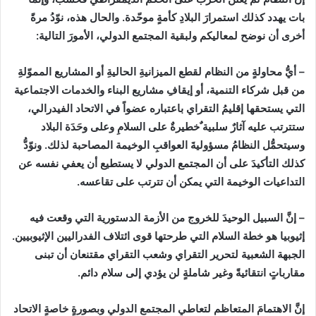
بات يهدد كذلك استمرارَ البلادِ كأمةٍ موحّدة. والحال هذه، نوّدُ مرةً
أخرى أن نوضح لمعاليكم ولبقية المجتمع الدولي، الأمورَ التالية
:
–
أيُّ محاولةٍ من النظام لقطع الميزانيةِ الحاليةِ أو المشاريع المموّلةِ
من قبل شركاء التنمية، أو إيقافِ مشاريع البناء والخدمات الاجتماعية
التي يستحقها إقليمُ التقراي باعتباره عضواً في الاتحاد الفيدرالي،
ستترتب عليه آثارٌ سلبية ٌخطيرةٌ على السلامِ وعلى وحَدَة البلاد
وسيتحمُّل النظامُ مسؤوليةَ العواقبِ الوخيمة المصاحبة لذلك. ونوّدُّ
كذلك التأكيدَ على أن المجتمع الدولي لا يستطيع أن يعفي نفسه عن
التداعيات الوخيمة التي يمكن أن تترتب على تقاعسه
.
–
إنَّ السبيل الوحيدَ للخروج من الأزمة الدستورية التي وقعت فيه
إثيوبيا هو خطة السلام التي طرحتها قوى ائتلاف الفدراليين الإثيوبيين.
الجبهة الشعبية لتحرير التقراي وشعب التقراي مقتنعان أن تبنى
مقارباتٍ انتقائيةً وغير شاملةٍ لن يؤدي إلى سلام دائم
.
إنَّ الاهتمامَ المتعاظم لتعاطي المجتمع الدولي وبصورةٍ خاصةٍ الاتحاد