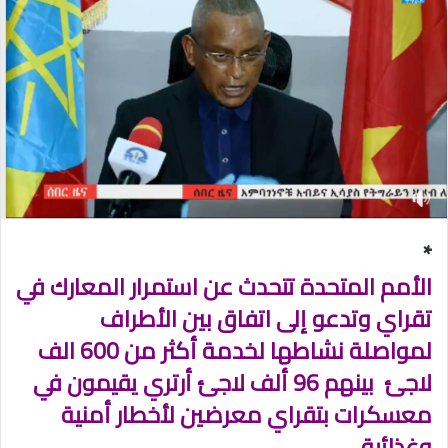
ل
ب
ر
ي
د
ا
إ
ل
ك
ت
*
ر
و
الأمم المتحدة تتحدث عن استمرار المعارك في
ن
تقراي وتدعو إلى اتفاق بين الأطراف
ي
لمواصلة نشاطها لخدمة أكثر من 600 الف
ا
لاجئ بينهم 96 ألف لاجئ أرتري يقيمون في
معسكرات بتقراي معرضين لأخطار أمنية
وغذائية .