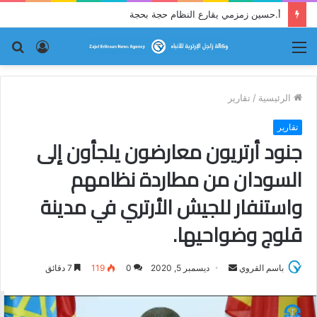
أ.حسين زمزمي يقارع النظام حجة بحجة
القائمة
تسجيل
بح
الدخول
عن
الرئيسية
/
تقارير
تقارير
جنود أرتريون معارضون يلجأون إلى
السودان من مطاردة نظامهم
واستنفار للجيش الأرتري في مدينة
قلوج وضواحيها.
باسم القروي
أ
ديسمبر 5, 2020
0
119
7 دقائق
ر
س