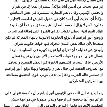
وفي اتصال لإذاعة البي بي سي تحدث الصحفي الإثيوبي أنور
إبراهيم تحدث من أديس أبابا مؤكداً استمرار المعارك بين تقراي
والجيش الإثيوبي وقال : نعم المعارك مستمرة في بعض المناطق
مؤكداً أن حديث أبي أحمد كان عن دخول الجيش لعاصمة الإقليم ”
مقلي” لكن لا يزال الحسم للمعارك غير محقق موضحاً ان طبيعة
البلاد الجغرافية تعطي لقوات تقراي القدرة على إطالة امد الحرب
واوضح أنور إبراهيم أن توقع الحكومة الإثيوبية بانتهاء المعركة لم يكن
صحيحا .لأن هناك بعض المدن تتحرك فيها قوات حكومة تقراي
وأوضح في تحليله : أن تقراي لها تجربة كبيرة في المقاومة منوها
بنضال تقراي لمواجهة قوات الاستعمار الأجنبي وأن تجربة نضال
الأربعين عامًا للتحرير اكسبتهم الخبرة في العمل المسلح والتعامل
مع الظروف الصعبة في جبال تقراي وكهوفها ولهذا توقع أنور إبراهيم
ان تستمر حالة الحرب ودعا إلى تدخل دولي قوي لتحقيق مصالحة
بين الطرفين المتعاركين .
ربما يعزز تحليل الصحفي الإثيوبي أنور إبراهيم أن حكومة تقراي على
الرغم من أنها تتحصن في ارضها وتبدي صمودا في مواجهة جيش
الحكومة الاتحادية فإنها راغبة في التوصل إلى اتفاق ينهي أزمتها