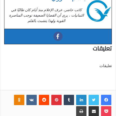
كاتب حاضر، عرف الإعلام منذ أيام كان طالبًا في
الثمانيات ، يرى أن القضايا الضعيفة توجب المناصرة
القوية ولهذا يتشبث بالقلم
تعليقات
تعليقات
فيسبوك
تويتر
لينكدإن
‏Tumblr
بينتيريست
‏Reddit
‏VKontakte
Odnoklassniki
بوكيت
مشاركة عبر البريد
طباعة