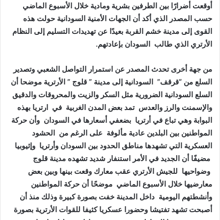
أوقعت أضرارًا بين الطرفين بشرية ومادية خلال الأسبوع الماضي
حسب المصدر الذي أكد أن الجهات الأمنية السودانية حولت هذه
القوى إلى مدينة خشم القربة بعيدًا عن تهديدات التسليم إلى النظام
الأرتري الذي طالب السودان بإعادتهم.
من جهة أخرى تحدث المصدر عن استمرار التواصل الشعبي وتصدير
السلع من “قرقف” السودانية إلى مدينة ” قلوج ” الأرترية موضحا أن
السلع السودانية الضرورية مثل السكر والزيت والمحروقات والدقيق
والإسمنت والرز والعدس تمد بعض المدن الغربية في ارتريا بهذه
البوابة وهي تباع في أرتريا بضعفي أسعارها في السودان وأن حركة
المواطنين بين البلدين عادية مألوفة على الرغم من الحشود
العسكرية التي تشهدها مناطق الحدود بين السودان وأرتريا وإثيوبيا
مضيفًا أن الجديد في الأمر استنفار شديد تشهده مدينة قلوج
وضواحيها للجيش الأرتري عقب معارك وقعت بينها وبين بعض
معارضيها خلال الأسبوع الماضي موضحًا أن حركة المواطنين
وأنشطتهم اليومية داخل المدينة خفت بصورة كبيرة وذلك منذ أن
أصبحت تشهد تفتيشا وحضورا عسكريا كثيفا للقوات الأرترية بصورة