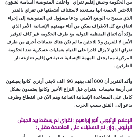
بين الحكومة وجيش إقليم تقراي وأعلنت المفوضية السامية لشؤون
اللاجئين الجمعة انها مستعدة لاستئناف أنشطتها في تقراي بالقدر
الذي يسمح به الوضع الامني ودعا مسؤول في المفوضية إلى إجراء
اتفاق مع كل الاطراف يمكن من أداء مهمتهم الإنسانية الأمر الذي
يؤكد أن اتفاق المنظمة الدولية مع طرف الحكومة غير كاف لتوفير
الأمن لا للفريق ولا للاجئين ما لم تكن هناك ضمانات أخرى من طرف
تقراي الذي لا يزال قادرا على القيام بعمليات عسكرية ضد الحكومة
المركزية مما يجعل المهمة الإنسانية صعبة في إقليم تتنازعه نار
الطرفين . .
وأكد التقرير أن 600 ألف بينهم 96 الف لاجئي أرتري كانوا يعيشون
في أربعة مخيمات بتقراي قبل النزاع الأخير وكانوا يعتمدون بشكل
كامل على المساعدة الإنسانية الغذائية وهم الآن في انقطاع وظرف
يدعو إلى القلق بسبب الحرب .
الإعلام الإثيوبي أنور إبراهيم : تقراي لم يسقط بيد الجيش
الإثيوبي وإن تم الاستيلاء على العاصمة مقلي :