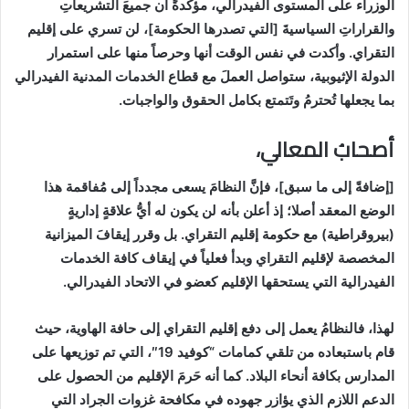
الوزراء على المستوى الفيدرالي، مؤكدةً أن جميعَ التشريعاتِ
والقراراتِ السياسيةَ [التي تصدرها الحكومة]، لن تسري على إقليم
التقراي. وأكدت في نفس الوقت أنها وحرصاً منها على استمرار
الدولة الإثيوبية، ستواصل العملَ مع قطاع الخدمات المدنية الفيدرالي
بما يجعلها تُحترمُ وتَتمتع بكامل الحقوق والواجبات
.
أصحابُ المعالي،
[
إضافةً إلى ما سبق]، فإنَّ النظامَ يسعى مجدداً إلى مُفاقمة هذا
الوضع المعقد أصلا؛ إذ أعلن بأنه لن يكون له أيُّ علاقةٍ إداريةٍ
(بيروقراطية) مع حكومة إقليم التقراي. بل وقرر إيقافَ الميزانية
المخصصة لإقليم التقراي وبدأ فعلياً في إيقاف كافة الخدمات
الفيدرالية التي يستحقها الإقليم كعضو في الاتحاد الفيدرالي
.
لهذا، فالنظامُ يعمل إلى دفع إقليم التقراي إلى حافة الهاوية، حيث
قام باستبعاده من تلقي كمامات “كوفيد 19″، التي تم توزيعها على
المدارس بكافة أنحاء البلاد. كما أنه حَرمَ الإقليم من الحصول على
الدعم اللازم الذي يؤازر جهوده في مكافحة غزوات الجراد التي