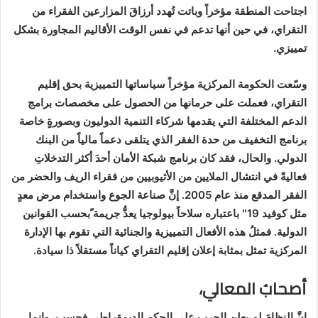
اجتاحت المنطقة مؤخراً وباتت تُهدد أرزاقَ المزارعين الفقراء من
التقراي، في حين أنها تدعم في نفس الوقت الأقاليم المجاورة بشكل
تمييزي
.
وسّعت الحكومة المركزية مؤخراً سياساتها التمييزية بحق إقليم
التقراي، فعملت على حرمانها من الحصول على مخصصات برامج
الدعم المختلفة التي يقدمها شركاء التنمية الدوليون وبصورةٍ خاصة
برنامج التخفيف من حدة الفقر الذي يتلقى دعماً مالياً من البنك
الدولي. والحال، فقد كان برنامج شبكة الأمان أحدَ أكثر التدخلاتِ
فعاليةً في انتشال الملايين من الأثيوبيين من فقراء الريف والحضر من
الفقر المدقع منذ عام 2005. إنَّ صناعة الجوع واستخدام مرض معدٍ
مثل كوفيد 19″ باعتباره سلاحاً بيولوجيا يعدُّ جريمة ًبحسب القوانين
الدولية. فمثلُ هذه الأفعال التمييزية والجنائية التي تقوم بها الإدارة
المركزية تمثل بمثابة إعلان إقليم التقراي كياناً مستقلاً ذا سيادة
.
أصحابُ المعالي،
إنَّ النظامَ لم يعلن الحرب على الحكم الديمقراطي فحسب، وإنما