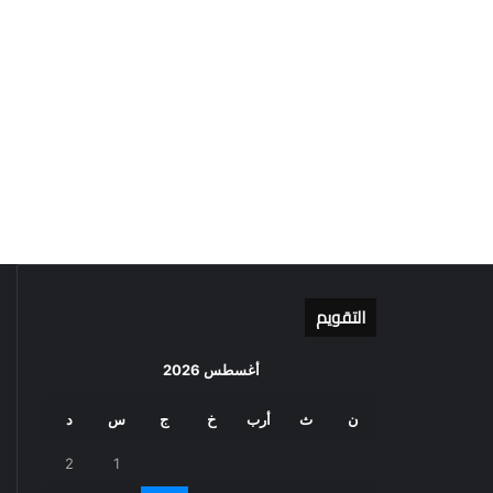
التقويم
أغسطس 2026
ن
ث
أرب
خ
ج
س
د
2
1