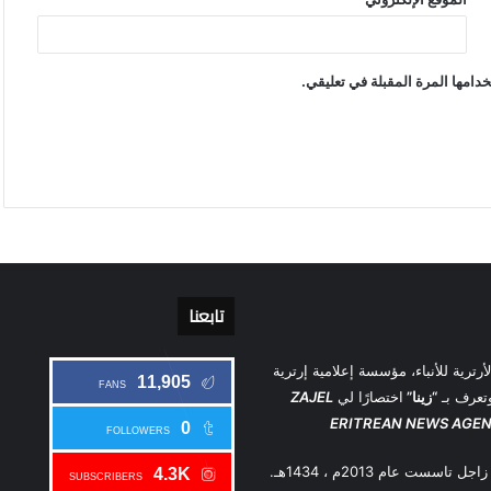
دامها المرة المقبلة في تعليقي.
تابعنا
أرترية للأنباء، مؤسسة إعلامية إرترية
11,905
FANS
تعرف بـ
“زينا”
اختصارًا لي
ZAJEL
ERITREAN NEWS AGE
0
FOLLOWERS
 تاسست عام 2013م ، 1434هـ.
4.3K
SUBSCRIBERS