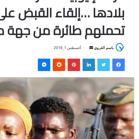
تحملهم طائرة من جهة م
باسم القروي
أ
أغسطس 1, 2018
ر
فيسبوك
تويتر
لينكدإن
بينتيريست
‏Reddit
ماسنجر
س
ل
ب
ر
ي
د
ا
إ
ل
ك
ت