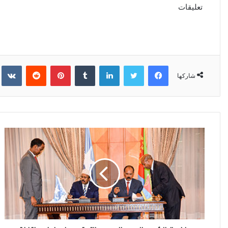
تعليقات
فيسبوك
تويتر
لينكدإن
‏Tumblr
بينتيريست
‏Reddit
‏kte
شاركها