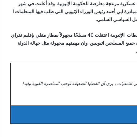
وم بعمليات عسكرية مزعجة معارضة للحكومة الإثيوبية وقد أعلنت في شهر
مبادرة ابي أحمد رئيس الوزراء الإثيوبي التي طلب فيها المنظمات ا
عمل السياسي السلمي.
وعلى صعيد آخر أفادت إذاعة بي بي سي الناطقة بالتجرنية أن السلطات الإثيوبية اعتقلت 40 مسلحًا مجهولاً بمطار مقلي بإقليم تقراي
 جميع المسلحين اثيوبيين وان مهمتهم مجهولة مثل جهالة الدولة
ي الثمانيات ، يرى أن القضايا الضعيفة توجب المناصرة القوية ولهذا