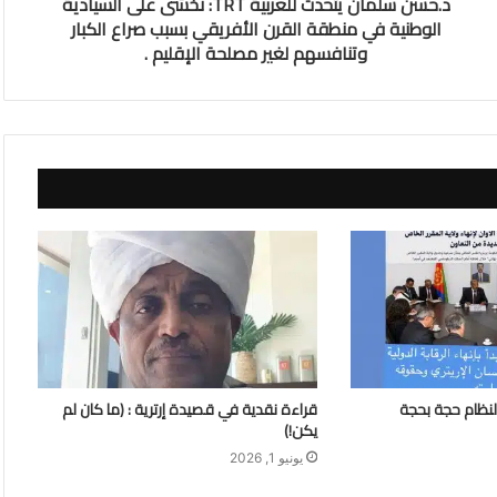
د.حسن سلمان يتحدث للعربية TRT: نخشى على السيادية
الوطنية في منطقة القرن الأفريقي بسبب صراع الكبار
وتنافسهم لغير مصلحة الإقليم .
لنظام حجة بحجة
قراءة نقدية في قصيدة إرترية : (ما كان لم
يكن!)
يونيو 1, 2026