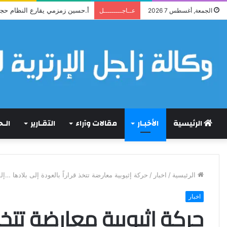
أ.حسين زمزمي يقارع النظام حج
الجمعة, أغسطس 7 2026
عــاجـــــــــل
الرئيسية
الأخبـار
مقالات وآراء
التقـارير
الـ
الرئيسية
/
اخبار
/
حركة إثيوبية معارضة تتخذ قراراً بالعودة إلى بلادها …إلقاء القبض على 40 مسلحا بمطار مقلي تح
اخبار
حركة إثيوبية معارضة تتخذ 