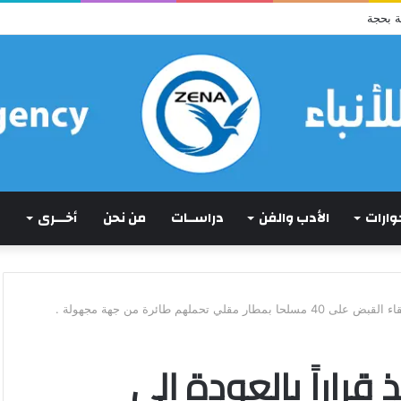
ة بحجة
حوارات
الأدب والفن
دراســات
من نحن
أخـــرى
ملهم طائرة من جهة مجهولة .
قراراً بالعودة إلى