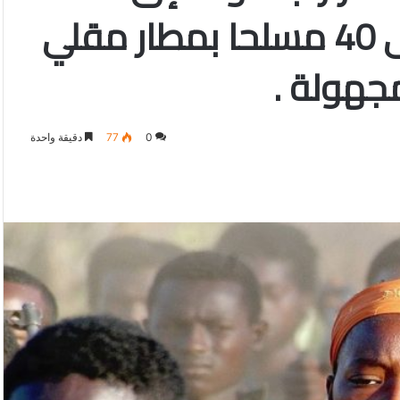
بلادها …إلقاء القبض على 40 مسلحا بمطار مقلي
جهولة .
0
77
دقيقة واحدة