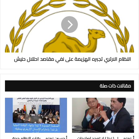
النظام الارتري تجبره الهزيمة على نفي مقاصد احتلال حنيش
مقالات ذات صلة
أ. زمزمي ل ( زينا ) لا توجد إصلاحات
أ.حسين زمزمي يقارع النظام حجة