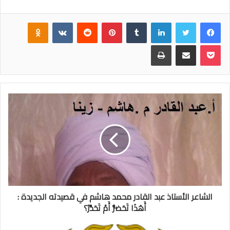
فيسبوك
تويتر
لينكدإن
‏Tumblr
بينتيريست
‏Reddit
‏VKontakte
Odnoklassniki
بوكيت
مشاركة عبر البريد
طباعة
الشاعر الأستاذ عبد القادر محمد هاشم في قصيدته الجديدة :
أَهَذَا تَحَضُّرٌ أَمْ تَحَدُّرٌ؟