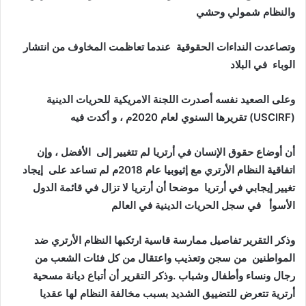
والنظام شمولي وحشي
وتصاعدت النداءات الحقوقية عندما تعاظمت المخاوف من انتشار
الوباء في البلاد
وعلى الصعيد نفسه أصدرت اللجنة الامريكية للحريات الدينية
(USCIRF) تقريرها السنوي لعام 2020م ، و أكدت فيه
أن أوضاع حقوق الإنسان في أرتريا لم تتغيير إلى الأفضل ، وإن
اتفاقية النظام الأرتري مع إثيوبيا عام 2018م لم تساعد على إيجاد
تغيير إيجابي في أرتريا موضحا أن أرتريا لا تزال في قائمة الدول
الأسوأ في سجل الحريات الدينية في العالم
وذكر التقرير تفاصيل ممارسة قاسية ارتكبها النظام الأرتري ضد
المواطنين من سجن وتعذيب واعتقال من كل فئات الشعب من
رجال ونساء وأطفال وشباب .وذكر التقرير أن أتباع ديانة مسحية
أرترية تتعرض للتضييق الشديد بسبب مخالفة النظام لها عقديا