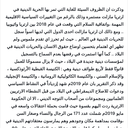
وذكرت ان الظروف السيئة للغاية التي تمر بها الحرية الدينية في
ارتريا مازلت مستمره وذلك بالرغم من التغييرات السياسية الاقليمية
المهمة ،واتفاقية السلام التي وقعت في عام 2018 بين ارتريا واثيوبيا
.. ومع ذالك ان ارتريا مازالت احدى الدول التي لديها اسوأ سجل
للحريات الدينية في العالم .. حيث لم تحرز اي تقدم ملموس ولم
تظهر اي اهتمام بتحسين اوضاع حقوق الانسان والحريات الدينية في
البلاد .. كما أنها استمرت في رفضها بعدم السماح بالتسجيل
لمؤسسات دينية جديدة في البلاد ، حيث لا يزال مسموحًا للعمل
قانونًا فقط لأربع طوائف دينية وهي : الكنيسة القبطية الأرثوذكسية ،
والإسلام السني ، والكنيسة الكاثوليكية الرومانية ، والكنيسة الإنجيلية.
وقد ذكر التقرير بان عام 2019م شهد إزدياداً في النشاط السياسي
ودعوات للاصلاح الديمقراطي في البلاد من قبل النشطاء الارتريين
العلمانيين ومجموعات من أصحاب التوجه الديني ، الا ان الحكومة
الارترية ردت اليهم بقسوة حيث قامت بحملة اعتقالات واسعه في
مايو 2019م شملت عدد 171 من الرجال والنساء وصغار السن
،وقامت بمداهمة مكان وجودهم وهم يمارسون معتقادتهم الدينية في