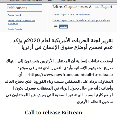
ر
ي
د
ا
إ
ل
تقرير لجنة الحريات الأمريكية لعام 2020م يؤكد
ك
عدم تحسن أوضاع حقوق الإنسان في أرتريا
ت
ر
و
أوضحت نداءات إنسانية أن المعتقلين الأرتريين يتعرضون إلى انتهاك
ن
صريح لحقوقهم الإنسانية وأبدى التقرير الذي نشر في موقع :
ي
https://www.newframe.com/call-to-release-.. أن
ا
المخاوف تزداد على المعتقلين بسبب وباء الكورونا الذي يجتاح العالم
وأضاف : أنه في حال دخول الوباء في المعتقلات فسوف يكون ا
لوضع كارثيا بسبب البيئة غير الصحية التي يعيش فيها المعتقلون في
سجون النظام ا لأرتري .