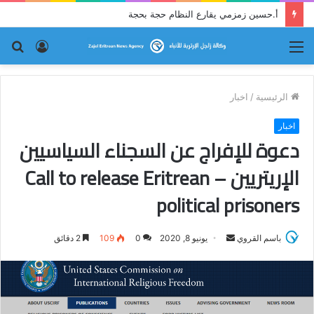
أ.حسين زمزمي يقارع النظام حجة بحجة
القائمة
تسجيل
بح
الدخول
عن
الرئيسية
/
اخبار
اخبار
دعوة للإفراج عن السجناء السياسيين
الإريتريين – Call to release Eritrean
political prisoners
باسم القروي
أ
يونيو 8, 2020
0
109
2 دقائق
ر
س
ل
ب