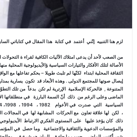
لزم هنا التنبيه إنّني أعتمد في كتابة هذا المقال في كتاباتي الساب
من الصعب لأحد أن يدعى امتلاك الآليات الكافية لقراء ة التحولات ال
الأصالة لتلك الأفكار والتيارات السياسية ؤالأيديولوجية المحلية منه
الثقافة المحلية ابتداء لكنّها لم تلبث طويلا – بحكم تفاعلها مع الو
إيصال صوتها للمجتمع الدولى . وهذه الأبعاد قد تكون يسارية بمدار
المتنوعة , فالحركة الإسلامية الإرترية لم تكن بدعاً من تلك ال
الماضى وعلى الرغم من ذلك أنّ السمة البارزة في منطلقاتها الا
، لكن لها علاقة تعاون مع الحركات المشابهة لها في المجالات الع
ذلك كان يؤخذ عليها على المستوى الفكري الارتباط الأيديولوجي 
والمؤسسات الدعوية والثقافية والاجتماعية وما حصل في المؤتم
شهر أكتوبر الماضي حسب ما جاء في البيان هو شرع في معالجة 