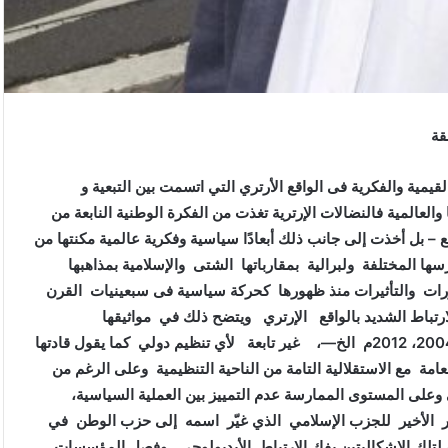
قة
قيمية والفكرية فى الواقع الأرتري التي اتسمت بين التبعية و
ا والعالمية فالنضالات الإرترية تغذت من الفكرة الوطنية النابعة من
اقع – بل أخذت إلى جانب ذلك أبعادًا سياسية وفكرية عالمية مكنتها من
سها المختلفة ولبرالية بمقارباتها الشتى والإسلامية بمذاهبها
تطوّرات والتأثيرات منذ ظهورها كحركة سياسية فى سبعينيات القرن
رتباط الشديد بالواقع الإرتري ويتضح ذلك في مواثيقها
السياسية التي صدرت في الأعوام 1982 ، 1994 ، 1998، 2004، 2012م الخ—، غير تابعة لأي تنظيم دولي كما يقول قادتها
امة مع الاستقلالية التامة من الناحية التنظيمية وعلى الرغم من
وعلى المستوى الممارسة عدم التمييز بين العملية السياسية،
ر الأخير للجزب الإسلامي الذي غيّر اسمه إلى حزب الوطن في
لتلك الإشكاليتين بفك الارتباط الأيديولوجي وفصل المؤسسات