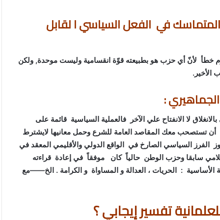
المتماسك في الفعل السياسي ا لقابل
خطأ لأنّ أي حزب هو بطبيعته قوّة انقسامية وليست موحدة, ولكن
 الأخير.
الجماهيري :
لانغلاق لا الانفتاح علي الآخر فالعملية السياسية قائمة على
 أن تستصحب معك المقاصد العامة للشرع وحمل معانيها لايشترط
ز الفرز السياسي الصارخ في الواقع الدولي والأقليمي المعقد في
امي سابقا وحزب الوطن حالياً كان موفقاً في إعادة قراءته
 الأساسية : الحريات ، العدالة و المساواة و الكرامة . الخ——مع
علمانية تفسير إيجابي ؟