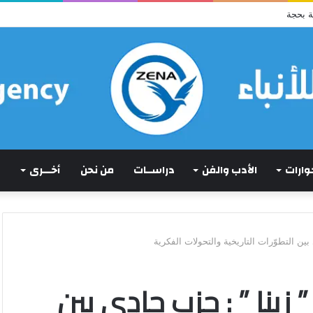
ة بحجة
حوارات
الأدب والفن
دراســات
من نحن
أخـــرى
ين التطوّرات التاريخية والتحولات الفكرية
 زينا ” : حزب حادي بين