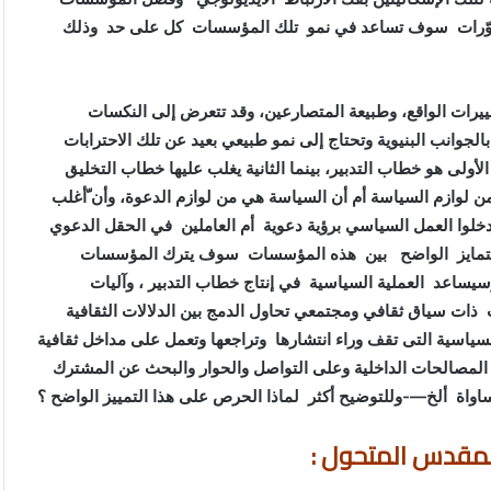
 التطوّرات سوف تساعد في نمو تلك المؤسسات كل على حد وذلك
غييرات الواقع، وطبيعة المتصارعين، وقد تتعرض إلى النكسات
بالجوانب البنيوية وتحتاج إلى نمو طبيعي بعيد عن تلك الاحترابات
ولى هو خطاب التدبير، بينما الثانية يغلب عليها خطاب التخليق
ً من لوازم السياسة أم أن السياسة هي من لوازم الدعوة، وأن ّأغلب
 دخلوا العمل السياسي برؤية دعوية أم العاملين في الحقل الدعوي
 التمايز الواضح بين هذه المؤسسات سوف يترك المؤسسات
ة وسيساعد العملية السياسية في إنتاج خطاب التدبير ، وآليات
ات سياق ثقافي ومجتمعي تحاول الدمج بين الدلالات الثقافية
لسياسية التى تقف وراء انتشارها وتراجعها وتعمل على مداخل ثقافية
 المصالحات الداخلية وعلى التواصل والحوار والبحث عن المشترك
اواة ألخ—-وللتوضيح أكثر لماذا الحرص على هذا التمييز الواضح ؟
لمقدس المتحول :