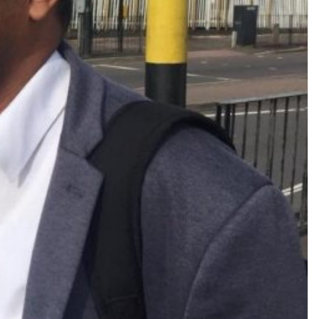
ن
ي
ا