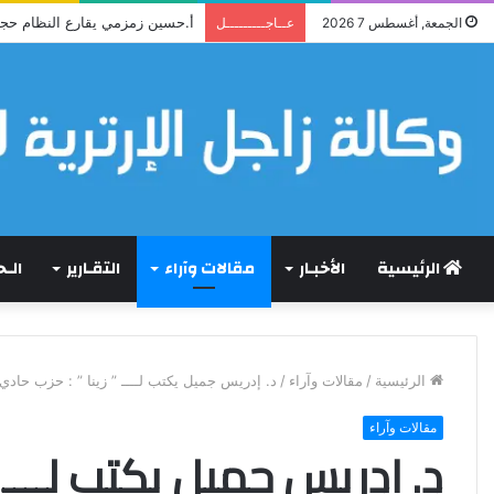
أ.حسين زمزمي يقارع النظام حج
الجمعة, أغسطس 7 2026
عــاجـــــــــل
الرئيسية
الأخبـار
مقالات وآراء
التقـارير
الـ
الرئيسية
/
مقالات وآراء
/
د. إدريس جميل يكتب لــــ ” زينا ” : حزب حادي ب
مقالات وآراء
د. إدريس جميل يكتب لــــ ”