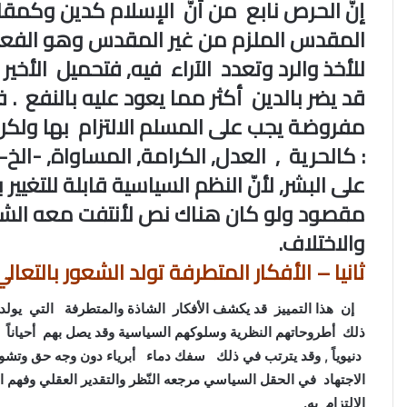
إنّ الحرص نابع من أنّ الإسلام كدين وكمق
المقدس الملزم من غير المقدس وهو الفعل ا
للأخذ والرد وتعدد الآراء فيه, فتحميل الأخي
قد يضر بالدين أكثر مما يعود عليه بالنفع . ف
مفروضة يجب على المسلم الالتزام بها ولكن
: كالحرية , العدل, الكرامة, المساواة, -ال
على البشر, لأنّ النظم السياسية قابلة للتغيير
مقصود ولو كان هناك نص لأنتفت معه الشو
والاختلاف.
ثانيا – الأفكار المتطرفة تولد الشعور بالتعالي
إن هذا التمييز قد يكشف الأفكار الشاذة والمتطرفة التي يولد من
ذلك أطروحاتهم النظرية وسلوكهم السياسية وقد يصل بهم أحياناً الي
دنيوياً , وقد يترتب في ذلك سفك دماء أبرياء دون وجه حق وتشويه 
الاجتهاد في الحقل السياسي مرجعه النّظر والتقدير العقلي وفهم 
الالتزام به.