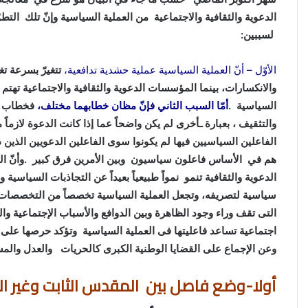
الدعوية والثقافية والاجتماعية من العملية السياسية وإنّ تلك
لسببين:
الأوّل – أنّ العملية السياسية عملية حشدية تدافعية،
تتغيرّ بسرعة ت
والانكسارات، بينما المؤسسات الدعوية والثقافية والاجتماعية تهتم 
السياسية .
أمّا السبب الثاني فإنّ مظان خطابهما مختلف،
فخطاب الأ
والتثقيف ، بعبارة ـأخرى لم يكن واضحاً عما إذا كانت الدعوة لازما
الفاعلين السياسيين فيها لم يكونوا سوى الفاعلين الدعويين الذين
هم في الأساس فاعلون سياسيون وبين الأمرين فرق كبير .وأنّ
الدعوية والثقافية تنمو نمواً طبيعياً بعيداً عن التجاذبات السياسي
سياسية لتصريفه، وتجعل العملية السياسية تخصصاً من التخصصات ذ
التى تقف وراء وجود الظاهرة وبين الدوافع والأسباب الإجتماعية وا
اجتماعية تساعد فاعليتها فى العملية السياسية وتؤكد حرصها على
وعن الإجماع على القضايا الوطنية الكبرى كالحريات والعدل والمس
أولا-وضع فاصل بين المقدس الثابت وغير ا