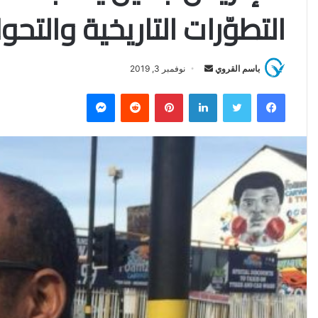
التطوّرات التاريخية والتح
باسم القروي
أ
نوفمبر 3, 2019
ر
فيسبوك
تويتر
لينكدإن
بينتيريست
‏Reddit
ماسنجر
س
ل
ب
ر
ي
د
ا
إ
ل
ك
ت
ر
و