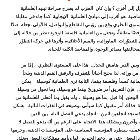
إلى أخرى ؟ وإن كان الحزب لم يصرح صراحة تبنيه العلمانية
اضية هو أقرب إلى مبادئ العلمانية الإيجابية كما جاء في مقابلة
ستوى النظري وقع بين رؤيتي التقاطع والتواصل، فالأولى تجعله ضدًا
رفضًا مطلقاً، وتجعل من العلمانية فلسفة للوجود تنظر من خلاله إلى
للتطوّرات الماورائية، والقيم الأخلاقية، وأثرها في حركة التطوّر
لفتها مصائر الوجود، والمقاصد الكلية للحياة.
بينه وبين الدين هامش للجدل. هذا على المستوى النظري ، إمّا من
 ورائه، لذا يجنح أحياناً للتطرف والرفض القيم الدينية ويلجأ
مانية كمبدأ وفلسفة بينما، الثانية ترى العلمانية كوسيلة يمكن
ة , فإن التفريق أمر ضروريّ بينما هو وسيلة، وما تحول من وسيلة
 الوطن إذا قبل بما هو وسيلة ، ولم يقبل بما أعطي للعلمانية من
اقية فذلك أمر مقبول كما سيأتى توضيحه في الفقرات التالية
.
بشكل
نجد اتجاهين اثنين : اتجاه يدعي الفصل التام بين الدين
 وآخرون
.
ومشكلة هذا الاتجاه على الرغم من أنّه يدعو للفصل لا
اسة الاّ أنه يمارس خلال 29 عاما الماضية عملية سيطرة المؤسسة السياسية على المؤسسات الدينية، وحرمها
حرم البعض حتى من دعم الخيريين لها ويأمم ممتلكات البعض ويغلق