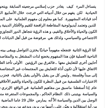
يتساءل المرء كيف يغادر حزب إسلامي مرجعيته السابقة ويتحول 
الحيادية لكن يفهم من خلال أدبياته التي خرجت خلال الأسابيع الم
أحد قياداته المشهورة. كما هو معلوم إن مفهوم العلمانية على الم
للدين وتعتمد أيديولوجية المقاطعة الرافضة للقيم والأفكار الدينية 
الكون والحياة والأخلاق والقيم، و هذه الرؤية تتجاهل الدور التجاوزي 
الاجتماعي والسياسي، ولذلك هي مرفوضة من قبل أهل الديانات لمخا
أمّا الرؤية الثانية فتجعله مفهوماً حياديّا يختزن التواصل ويبقى 
الناحية العملية فإن هذا المفهوم يخضع لذات المشتغل به والمقاصد من
أحايين أخرى للتعايش معها ـ فالفرق بين الرؤيتين الأولى تأخذ العل
الاتفاق عليها لأن تكون أداة للتعايش بين المجتمعات غير المتجانس
إلى مبدأ وفلسفة , وليس كل من يقبل بالأولى يقبل بالثانية، فحزب
الاعتبارات الفلسفية من قبيل النظرة للكون والحياة والقيم الأخل
عام إذا أسقطنا ماسبق من مفاهيم العلمانية في الواقع الإرتري فس
والسياسة ويتبنى ذلك النظام الحاكم ، والمجموعات المتفرعة منه
الوصل بين الدين والسي
من أية استقلالية و يعيّن على رأسها من يريد، ويدعم من يريد، وي