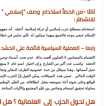
ثالثا -من الخطأ استخدام وصف “إسلامي ” 
للانشطار :
استخدام مصطلح حزب إسلامي أو حركة إسلامية أعتقد أنه مفهوم 
الإسلام عنصر موحد فالجمع بينهما سيكون له تأثير سلبي في خطاب
رابعا – العملية السياسية قائمة على الحشد 
الاهتمام بالمضامين لا العناوين أقصد بذلك عدم نحت أسماء توحي با
الحشد وكسب عدد أكبر من الشارع و إن اختيار اسم عام لا يمنع
حمل أسمائها , وهذا سيقلل من حدة خصومية الطرف المغاير وتجاو
الوقت الحالي . ضمن هذه السياقات يمكن القول إنّ الحزب الإسل
للواقع وعلى ضوئه أعاد تموضعه بجعل انطلاقاته من القيّم الوطنية
محاولة تحقيق انسجام وتجانس بين قيّم المجتمع والآليات المتاحة .
هل تحول الحزب إلى العلمانية ؟ هل لل