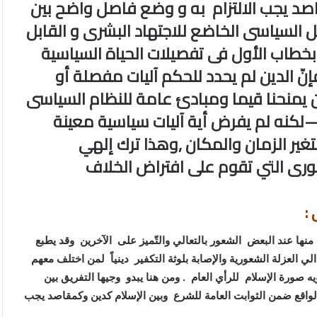
اصد يجب الالتزام به و وضع فاصل واضح بين
لسياسى الخاضع للاجتهاد البشرى و القابل
ر بخطاب الأول فى تفصيلات الحياة السياسية
إنّ الدين لم يحدد للحكم آليات مفصلة أو
 يمنحنا قيما ومبادئ عامة للنظام السياسى
خ—لكنه لم يفرض أية آليات سياسية معينة
 بتغير الزمان والمكان ,وهذا ترك إلهي
رى التي تقوم على افتراض الخلاف
 :
ها عند البعض الشعور بالتعالي والتّميز على الآخرين وقد يطبع
 العزلة الشعورية والإصابة بلوثة التكفير دينياً لمن اختلف معهم
صورة الإسلام للرأي العام . ومن هنا يبدو وجيها التفريق بين
الواقع ضمن الثوابت العامة للشرع وبين الإسلام كدين وكمقاصد يجب