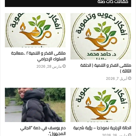
مقالات ذات صلة
ملتقى الفكر و التنمية٢ ..معالجة
السلوك الإجرامي
ملتقى الفكر و التنمية ( الحلقة
مارس 28, 2026
الثالثة )
أبريل 7, 2026
الحالة الإرترية نموذجا – رؤية شرعية
​دم يوسف في ذمة “الجاني
المجهول”.
مارس 26, 2026