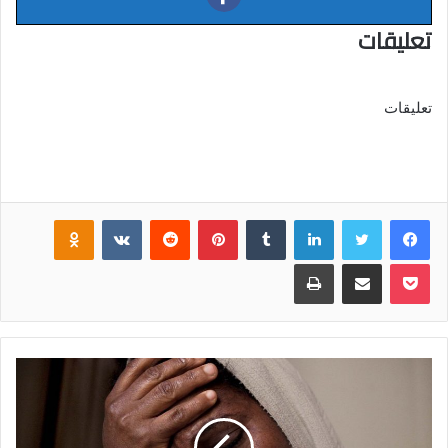
تعليقات
تعليقات
فيسبوك
تويتر
لينكدإن
‏Tumblr
بينتيريست
‏Reddit
‏VKontakte
Odnoklassniki
بوكيت
مشاركة عبر البريد
طباعة