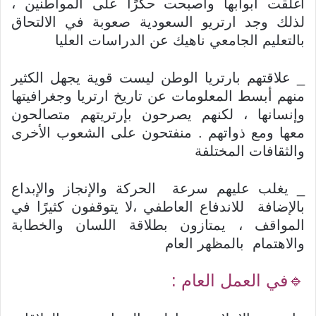
أغلقت أبوابها وأصبحت حكرًا على المواطنين ،
لذلك وجد ارتريو السعودية صعوبة في الالتحاق
بالتعليم الجامعي ناهيك عن الدراسات العليا
_ علاقتهم بارتريا الوطن ليست قوية يجهل الكثير
منهم أبسط المعلومات عن تاريخ ارتريا وجغرافيتها
وإنسانها ، لكنهم يصرحون بإرتريتهم متصالحون
معها ومع ذواتهم . منفتحون على الشعوب الأخرى
والثقافات المختلفة
_ يغلب عليهم سرعة الحركة والإنجاز والإبداع
بالإضافة للاندفاع العاطفي ،لا يتوقفون كثيرًا في
المواقف ، يمتازون بطلاقة اللسان والخطابة
والاهتمام بالمظهر العام
🔹️في العمل العام :