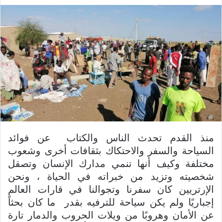
ر
س
ل
ب
ر
ي
د
ا
إ
ل
ك
ت
منذ القدم تحدث الناس والكتاب عن فوائد
ر
السياحة والسفر والاحتكاك بثقافات أخرى وشعوب
و
مختلفة وكيف أنها تنمي مدارك الإنسان وتصقل
ن
شخصيته وتزيد من خبراته في الحياة ، ونحن
ي
الإرتريين كان سفرنا وتجوالنا في قارات العالم
ا
إجباريًا ولم يكن سياحة للترفيه بقدر ما كان بحثاً
عن الأمان وهروبًا من ويلات الحروب والدمار تارة