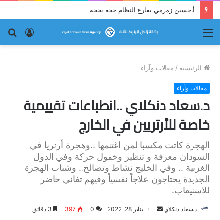
أ.حسين زمزمي يقارع النظام حجة بحجة
القائمة
تسجيل
بح
الدخول
عن
الرئيسية
/
مقالات وآراء
مقالات وآراء
د.سعاد دنكلاي ..انطباعات تقييمية
خاصة للأرتريين في الخارج
الهجرة كاتت مكسبا لمن اغتنمها ..وهجرة أرتريا في
السودان معرفة و تنظير وخمول حركة وفي الدول
الغربية .. وفي الخليج نشاط وتصالح.. وشباب الهجرة
الجديدة يحتاجون علاجاً نفسياً وفيهم تفاني حاضر
للاستيعاب.
د.سعاد دنكلاي
أ
يناير 28, 2022
0
397
3 دقائق