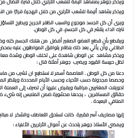
ويذكر جوهر بمشاهد أليمة للشعب الأرتري خلال فترة النضال من
ويذكر بشاهد أليمة للشعب الأرتري من خلال الهجرة فرارًا من النظ
ويرى أن كل الجسد موجوع والسبب الظفر الجريح ويطرح التساؤل
نترك الداء ينتشر في كل الجسم، في كل الوطن.
ويقطع بأن قطع العضو الصغير أفضل من هلاك الجسم كله وضيا
الطاغي وأن يأتي بعد ذلك بنظام يتوافق المواطنون عليه بمحض 
ويذكر مشاهد عن الوطن شاهدة على تخلف الوطن وشدة معاناته و
تظل حبيسة القيود ويضرب جوهر أمثلة قال :
دعنا من كل الوطن . العاصمة أسمر لا نستطيع ان تشرب من ماسو
وحصصا مجدولة حسب الأحياء وحسب الأيام المحددة وينتظر الموا
تحويلات المغتربين مراقبة ويفرض عليها أن تصرف إلى العملة ا
حقائق المسافرين ، يجدها محشورة ضمن الملابس إنه شيء ضئيل
المنافي البعيدة .
إنها مصاريف أسر فقيرة كانت تستحق التعاطف والشكر لا مبالغ 
ويمضي الأستاذ جوهر يتحدث عن أموال الأرتريين الأغنياء :