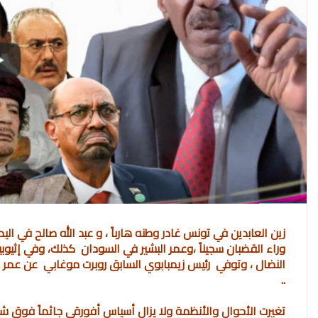
ر
و
ن
ي
ا
زين العابدين في تونس غادر وطنه هارباً ، و عبد الله صالح في ا
وراء القضبان سجيناً ،وعمر البشير في السودان كذلك، وفي إثيو
..
تغيرت الأحوال والأنظمة ولا يزال أسياس أفورقي جاثماً فوق ش