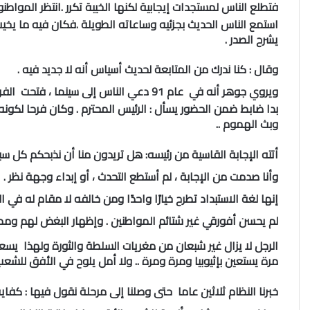
فتطلع الناس لمستجدات إيجابية لكنها الخيبة تكرر .
انتظر المواطن
استمع الناس الحديث بجزئيه وساعاته الطويلة .فكان فيه ما يخي
يشرح الصدر .
وقال : كنا ندرك من المتابعة لحديث أسياس أنه لا جديد فيه .
ويروي جوهر أنه في عام 91 دعي الناس إلى سينما ، فتحت الفرصة لجمهورها حديث الرئيس فأصغينا.
بدا ضابط ضمن الحضور يسأل : الرئيس المحترم . وكان فرحا لكونه
وبث الهموم ..
أتته الإجابة القاسية من رئيسه: هل تريدون منا أن نذبحكم كل سب
وأنا صدمت من الإجابة ، لم أستطع التحدث ، أو إبداء وجهة نظر .
إنها لغة الاستبداد تطرح خيارًا واحدًا ومن خالفه لا مقام له في ا
لم يحسن أفورقي غير شتائم المواطنين . وإظهار البغض لهم ومما
الرجل لا يزال غير شبعان من مغريات السلطة والثورة ولهذا يس
مرة يستعين بإثيوبيا ومرة ومرة .. ولا أمل يلوح في الأفق للشعب ال
خبرنا النظام ثلاثين عاما حتى وصلنا إلى مرحلة نقول فيها : كفاي