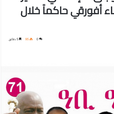
ء أفورقي حاكماً خلال
0
95
5 دقائق