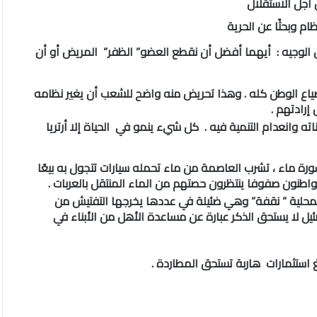
 أجل الاستقلال
ام وبحثًا عن الحرية
 الوجيه : أيهما أفضل أن نقطع العضو” الظفر” المريض أو أن
ع الوطن كله . وهذا تحريض منه واضح للشعب أن يغير نظامه
إرادتهم .
انعدام التنمية فيه . كل شيء ينمو في الحياة إلا أرتريا
رة ماء ، تشرب العاصمة من ماء تحمله سيارات تتجول به بيعًا
طنون صفوفا ينتظرون حصتهم من الماء المنتقل بالعربات .
لمحلية ” نقفة” وهي ضئيلة في عددها يخرجها التفتيش من
 لا يستحق الذكر عبارة عن مساعدة الأهل من الأبناء في
استثمارات هاربة تستحق المطاردة .