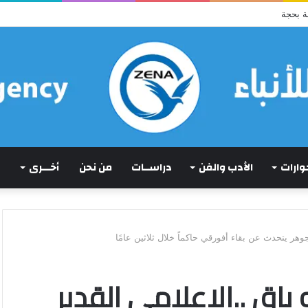
ة بحجة
حوارات
الأدب والفن
دراســات
من نحن
أخـــرى
وهر يتحدث عن بقاء أفورقي حاكماً خلال ثلاثين عامًا
باق ..الإعلامي القدير