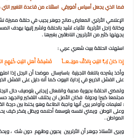
فما الذي يجعل أسياس أفورقي استثناء من قاعدة التغيير التي 
الإعلامي الأرتري المعارض صالح جوهر يجيب في حلقة مميزة نش
وكالة زاجل الأرترية للأنباء تشيد بالحلقة وتشير إليها بهدف الم
يجهلها كثير من الأرتريين الناطقين بغيرها .
استهلت الحلقة ببيت شعري عربي :
إِذا كانَ رَبُّ البَيتِ بِالدُفِّ مولِــعــاً فَشيمَةُ أَهلِ البَيتِ كُلِهِمِ ا
وأخذ يشرحه باللغة التجرنية باسترسال موضحا أن الرجل إذا امته
على الفشل الذريع في إدارة البيوت كما أنه دليل على الفشل الذري
وتمضي الحلقة بحيوية محببة وانفعال إيجابي بتوصيف حال الرج
مجتمعا كبيرا ودولة فكان الأصل ان يختلف التفكير والجهد حسب 
: تعليمات وأوامر يرى أنها واجبة الطاعة وهو يخلط بين درجة ال
وعلى الوطن ويمني نفسه بتوسعة أحلامه ويظل يفكر كيف يحمي
المواطن .
ويرى الأستاذ جوهر أن الأرتريين يحبون وطنهم دون شك ، ويحكي