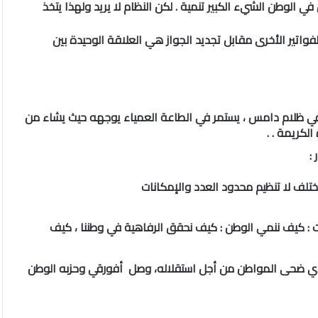
 الوطن الشيء الكبير تنمية . لكن النظام لا يريد ولهذا يتخذ
 أن يلاحق الشعب المهاجر بواجب دفع فاتورة 2% والفواتير الأخرى مقابل تجديد الجواز هي العلاقة الوحيدة بين
في ظلام دامس ، يستمر في الطاعة العمياء يوجهه حيث يشاء من
لكريمة . .
:
تلف لا تنظيم محدود العدد والإمكانات
: كيف ننمي الوطن : كيف نحقق الرفاهية في وطننا ، كيف
 الذي ضحى المواطن من أجل استقلاله، وصل أفورقي وحزبه الوطن