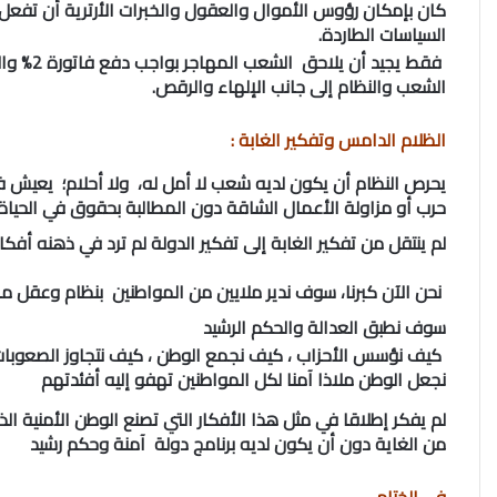
كان بإمكان رؤوس الأموال والعقول والخبرات الأرترية أن تفعل في
السياسات الطاردة.
فقط يجيد
الشعب والنظام إلى جانب الإلهاء والرقص.
الظلام الدامس وتفكير الغابة :
يحرص النظام أن يكون لديه شعب لا أمل له، ولا أحلام؛ يعيش 
حرب أو مزاولة الأعمال الشاقة دون المطالبة بحقوق في الحياة ا
لم ينتقل من تفكير الغابة إلى تفكير الدولة لم ترد في ذهنه أفكار 
نحن الآن كبرنا، سوف ندير ملايين من المواطنين بنظام وعقل مخ
سوف نطبق العدالة والحكم الرشيد
كيف نؤسس الأحزاب ، كيف نجمع الوطن ، كيف نتجاوز الصعوبات 
نجعل الوطن ملاذا آمنا لكل المواطنين تهفو إليه أفئدتهم
لم يفكر إطلاقا في مثل هذا الأفكار التي تصنع الوطن الأمنية
من الغاية دون أن يكون لديه برنامج دولة آمنة وحكم رشيد
في الختام