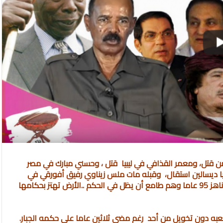
ليمن قتل، ومعمر القذافي في ليبيا قتل ، وحسني مبارك في مصر
بيا ديسالين استقال، وقبله مات ملس زيناوي رفيق أفورقي في
النضال ، وتوفي رئيس زيمبابوي السابق روبرت موغابي عن عمر ناهز 95 عاما وهم طامع أن يظل في الحكم ..الأرض تهتز بحكامها
عبه دون تخويل من أحد رغم مضي ثلاثين عاما على حكمه الجبار.