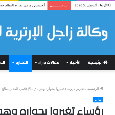
أ.حسين زمزمي يقارع النظام حج
الأربعاء, أغسطس 5 2026
عــاجـــــــــل
الرئيسية
الأخبـار
مقالات وآراء
التقـارير
الـ
الرئيسية
/
تقارير
/
رؤساء تغيروا بجواره وهو باق ..الإعلامي القدير صالح ج
تقارير
رؤساء تغيروا بجواره وهو 