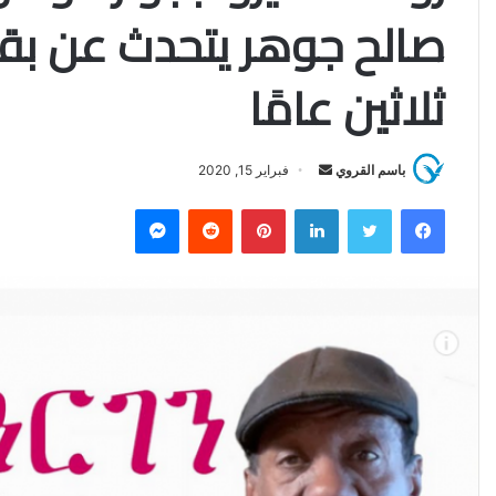
صالح جوهر يتحدث عن بقا
ثلاثين عامًا
باسم القروي
أ
فبراير 15, 2020
ر
فيسبوك
تويتر
لينكدإن
بينتيريست
‏Reddit
ماسنجر
س
ل
ب
ر
ي
د
ا
إ
ل
ك
ت