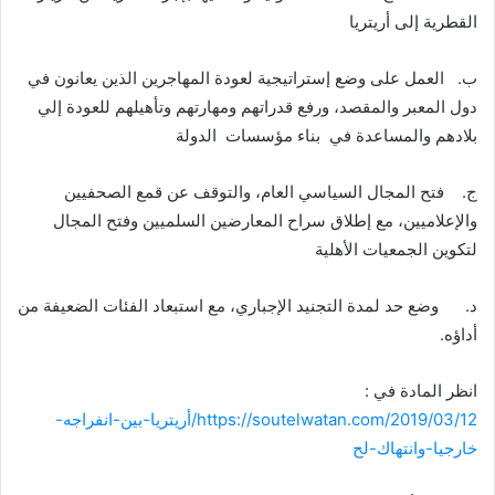
القطرية إلى أريتريا
‌ب. العمل على وضع إستراتيجية لعودة المهاجرين الذين يعانون في
دول المعبر والمقصد، ورفع قدراتهم ومهارتهم وتأهيلهم للعودة إلي
بلادهم والمساعدة في بناء مؤسسات الدولة
‌ج. فتح المجال السياسي العام، والتوقف عن قمع الصحفيين
والإعلاميين، مع إطلاق سراح المعارضين السلميين وفتح المجال
لتكوين الجمعيات الأهلية
‌د. وضع حد لمدة التجنيد الإجباري، مع استبعاد الفئات الضعيفة من
أداؤه.
انظر المادة في :
https://soutelwatan.com/2019/03/12/أريتريا-بين-انفراجه-
خارجيا-وانتهاك-لح