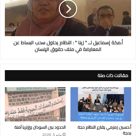
أ.مكة إسماعيل لــ " زينا " : النظام يحاول سحب البساط عن
المعارضة في ملف حقوق الإنسان
مقالات ذات صلة
أ.حسين زمزمي يقارع النظام حجة
الحدود بين السودان وإرتريا آمنة
بحجة
مايو 5, 2026