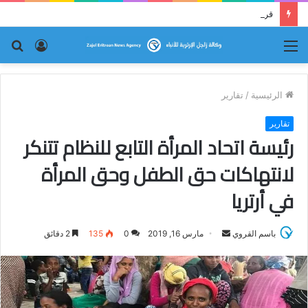
قراءة نقدية في قصيدة إرترية : (ما كان لم يكن!)
القائمة
تسجيل
بح
الدخول
عن
الرئيسية
/
تقارير
تقارير
رئيسة اتحاد المرأة التابع للنظام تتنكر
لانتهاكات حق الطفل وحق المرأة
في أرتريا
باسم القروي
أ
مارس 16, 2019
0
135
2 دقائق
ر
س
ل
ب