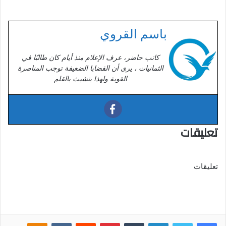
باسم القروي
كاتب حاضر، عرف الإعلام منذ أيام كان طالبًا في
الثمانيات ، يرى أن القضايا الضعيفة توجب المناصرة
القوية ولهذا يتشبث بالقلم
تعليقات
تعليقات
فيسبوك
تويتر
لينكدإن
‏Tumblr
بينتيريست
‏Reddit
‏VKontakte
Odnoklassniki