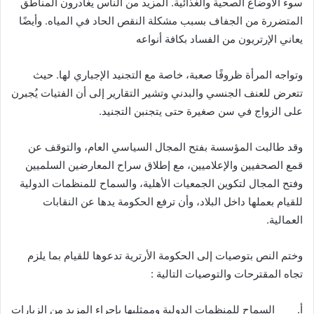
سوء الأوضاع الصحية والغذائية. المزيد من الناس يغادرون المناطق
المتضررة من الجفاف بسبب مشكلة النقص الحاد في المياه. وأيضًا
يعاني الإرتريون من الفساد بكافة أنواعه
وتواجه المرأة ظروفًا صعبة، خاصة مع التجنيد الإجباري لها. حيث
تتعرض للعنف الجنسي والبدني وتشير التقارير إلى أن الفتيات يُجبرن
على الزواج في سن صغيرة حتى يتجنبن التجنيد.
وقد طالبت المؤسسة بفتح المجال السياسي العام، والتوقف عن
قمع الصحفيين والإعلاميين، مع إطلاق سراح المعارضين السلميين
وفتح المجال لتكوين الجمعيات الأهلية، والسماح للمنظمات الدولية
للقيام بعملها داخل البلاد، وأن ترفع الحكومة يدها عن النقابات
العمالية.
وختم النص بتوصيات إلى الحكومة الأرترية تدعوها للقيام بما يلزم
تجاه المقترحات والتوصيات التالية :
‌أ. السماح للمنظمات الدولية وممثليها بإجراء المزيد من الزيارات