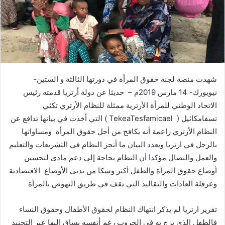
ر
ي
د
ا
إ
ل
شهدت منصة لجنة حقوق المرأة في دورتها الثالثة و الستين-
ك
ت
نيويورك- 14 مارس 2019م – حديثا عن دولة أرتريا قدمته رئيس
ر
الاتحاد الوطني للمرأة الأرترية ممثلة للنظام الأرتري تكئي
و
تسفامكائيل ( TekeaTesfamicael ) التي أخذت في بيانها تدافع عن
ن
النظام الأرتري زاعمة أنه يكافح من أجل حقوق المرأة ومساواتها
ي
بالرجل في ارتريا ويعدد البيان ما أنجز النظام في التشريعات والتعليم
ا
والعمل والنضال مؤكدا أن النظام بحاجة إلى دعم مادي لتحسين
أوضاع حقوق المرأة والطفل أكثر وشكا من تدني الأوضاع الاقتصادية
وعرقلة العادات والتقاليد التي تقف في طريق النهوض بالمرأة
تقرير ارتريا لم يذكر انتهاك النظام لحقوق الأطفال وحقوق النساء
فالطفل الذي يزج به في الحروب رغم أنفسه يساق إليها عبر التجنيد