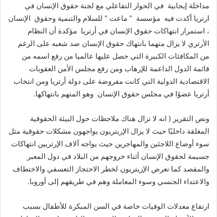
مداخلة إيجابية في الحوار التفاعلي مع لجنة حقوق الإنسان في
ارتريا أكدت فيه مؤسسة ” ماعت ” للسلام والتنمية وحقوق الإنسان
، استمرار انتهاكات حقوق الإنسان في أرتريا مؤكدة أن النظام
الأرتري لا يزال متهما بانتهاك حقوق الإنسان ضد شعبه على الرغم
من المكافئات الكبيرة التي حصل عليها عالميا من رفع اسمه من
قائمة الدول الداعمة للإرهاب ومن رفع مجلس الأمن العقوبات
الاقتصادية الدولية التي كانت مفروضة على دولة أرتريا ومن انتخاب
أرتريا عضوًا في مجلس حقوق الإنسان وهو المتهم بانتهاكها.
ونص التقرير ( انه لا تزال هناك ملاحظات حول البيئة الحقوقية
المغلقة داخليًا حيث لا يزال الإريتريون يواجهون مشكلات حقوقية مثل
سوء أوضاع اللاجئين والمهاجرين حيث يواجه آلاف الإرتريين انتهاكات
جسيمة لحقوق الإنسان أثناء خروجهم من البلاد في دول المعبر
والمقصد كما تعرض الإريتريون لخطر الاحتجاز التعسفي والاختطاف
والاعتداء الجنسي وسوء المعاملة وهم في طريقهم إلى أوروبا.
ارتفاع معدلات الوفيات خاصة في السن المبكرة للأطفال بسبب