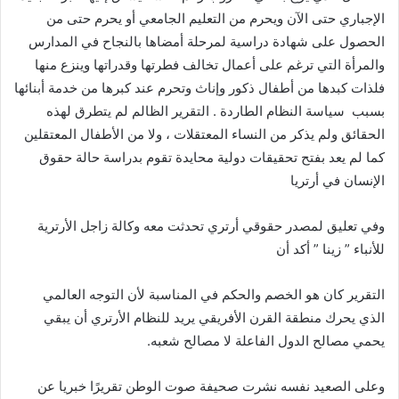
الإجباري حتى الآن ويحرم من التعليم الجامعي أو يحرم حتى من
الحصول على شهادة دراسية لمرحلة أمضاها بالنجاح في المدارس
والمرأة التي ترغم على أعمال تخالف فطرتها وقدراتها وينزع منها
فلذات كبدها من أطفال ذكور وإناث وتحرم عند كبرها من خدمة أبنائها
بسبب سياسة النظام الطاردة . التقرير الظالم لم يتطرق لهذه
الحقائق ولم يذكر من النساء المعتقلات ، ولا من الأطفال المعتقلين
كما لم يعد بفتح تحقيقات دولية محايدة تقوم بدراسة حالة حقوق
الإنسان في أرتريا
وفي تعليق لمصدر حقوقي أرتري تحدثت معه وكالة زاجل الأرترية
للأنباء ” زينا ” أكد أن
التقرير كان هو الخصم والحكم في المناسبة لأن التوجه العالمي
الذي يحرك منطقة القرن الأفريقي يريد للنظام الأرتري أن يبقي
يحمي مصالح الدول الفاعلة لا مصالح شعبه.
وعلى الصعيد نفسه نشرت صحيفة صوت الوطن تقريرًا خبريا عن