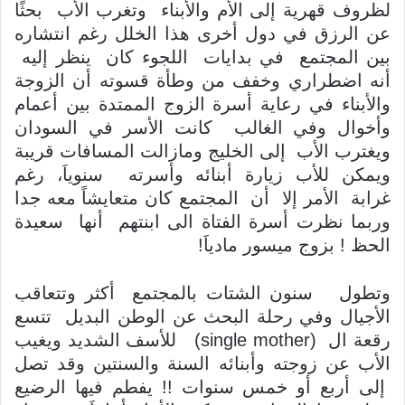
لظروف قهرية إلى الأم والأبناء وتغرب الأب بحثًا
عن الرزق في دول أخرى هذا الخلل رغم انتشاره
بين المجتمع في بدايات اللجوء كان ينظر إليه
أنه اضطراري وخفف من وطأة قسوته أن الزوجة
والأبناء في رعاية أسرة الزوج الممتدة بين أعمام
وأخوال وفي الغالب كانت الأسر في السودان
ويغترب الأب إلى الخليج ومازالت المسافات قريبة
ويمكن للأب زيارة أبنائه وأسرته سنوياَ، رغم
غرابة الأمر إلا أن المجتمع كان متعايشاً معه جدا
وربما نظرت أسرة الفتاة الى ابنتهم أنها سعيدة
الحظ ! بزوج ميسور مادياَ!
وتطول سنون الشتات بالمجتمع أكثر وتتعاقب
الأجيال وفي رحلة البحث عن الوطن البديل تتسع
رقعة ال (single mother) للأسف الشديد ويغيب
الأب عن زوجته وأبنائه السنة والسنتين وقد تصل
إلى أربع أو خمس سنوات !! يفطم فيها الرضيع