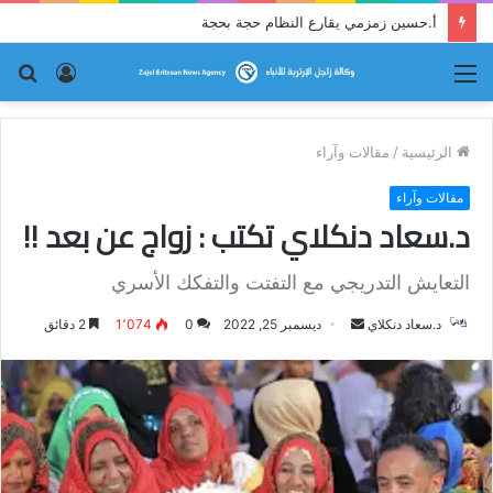
أ.حسين زمزمي يقارع النظام حجة بحجة
القائمة
تسجيل
بح
الدخول
عن
الرئيسية
/
مقالات وآراء
مقالات وآراء
د.سعاد دنكلاي تكتب : زواج عن بعد !!
التعايش التدريجي مع التفتت والتفكك الأسري
د.سعاد دنكلاي
أ
ديسمبر 25, 2022
0
1٬074
2 دقائق
ر
س
ل
ب
ر
ي