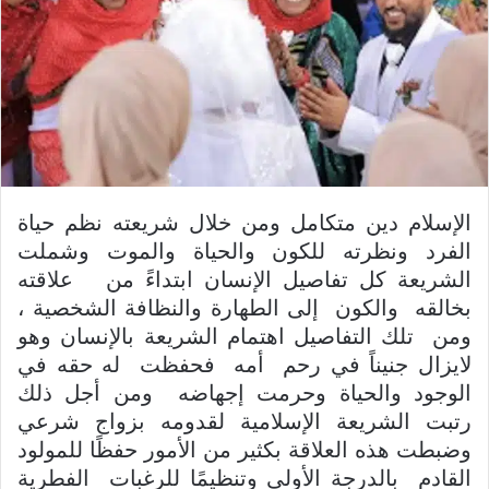
د
ا
إ
ل
ك
ت
ر
و
الإسلام دين متكامل ومن خلال شريعته نظم حياة
ن
الفرد ونظرته للكون والحياة والموت وشملت
ي
الشريعة كل تفاصيل الإنسان ابتداءً من علاقته
ا
بخالقه والكون إلى الطهارة والنظافة الشخصية ،
ومن تلك التفاصيل اهتمام الشريعة بالإنسان وهو
لايزال جنيناً في رحم أمه فحفظت له حقه في
الوجود والحياة وحرمت إجهاضه ومن أجل ذلك
رتبت الشريعة الإسلامية لقدومه بزواج شرعي
وضبطت هذه العلاقة بكثير من الأمور حفظًا للمولود
القادم بالدرجة الأولى وتنظيمًا للرغبات الفطرية