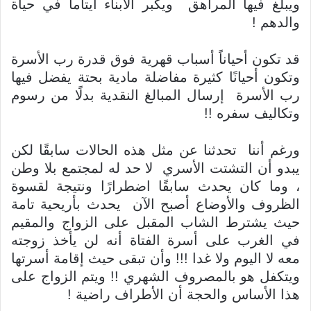
ويبلغ فيها المراهق ويكبر الأبناء أيتاماَ في حياة
والدهم !
قد تكون أحياناً أسباب قهرية فوق قدرة رب الأسرة
وتكون أحيانًا كثيرة مفاضلة مادية بحتة يفضل فيها
رب الأسرة إرسال المبالغ النقدية بدلًا من رسوم
وتكاليف سفره !!
ورغم أننا تحدثنا عن مثل هذه الحالات سابقًا لكن
يبدو أن التشتت الأسري لا حد له لمجتمع بلا وطن
، وما كان يحدث سابقًا اضطرارًا ونتيجة لقسوة
الظروف والأوضاع أصبح الآن يحدث بأريحية تامة
حيث يشترط الشاب المقبل على الزواج والمقيم
في الغرب على أسرة الفتاة أنه لن يأخذ زوجته
معه لا اليوم ولا غدا !!! وأن تبقى حيث إقامة أسرتها
ويتكفل هو بالمصروف الشهري !! ويتم الزواج على
هذا الأساس والحجة أن الأطراف راضية !