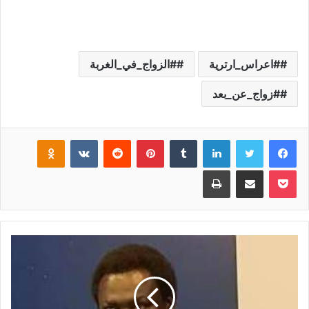
#اعراس_ارترية
#الزواج_في_الغربة
#زواج_عن_بعد
فيسبوك
تويتر
لينكدإن
‏Tumblr
بينتيريست
‏Reddit
‏VKontakte
Odnoklassniki
بوكيت
مشاركة عبر البريد
طباعة