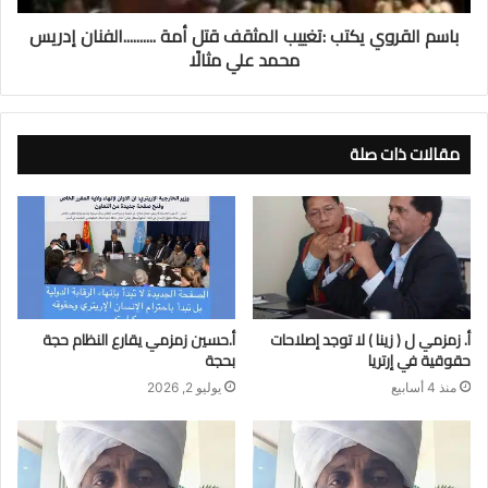
باسم القروي يكتب :تغييب المثقف قتل أمة ..........الفنان إدريس
محمد علي مثالًا
مقالات ذات صلة
أ. زمزمي ل ( زينا ) لا توجد إصلاحات
أ.حسين زمزمي يقارع النظام حجة
حقوقية في إرتريا
بحجة
منذ 4 أسابيع
يوليو 2, 2026