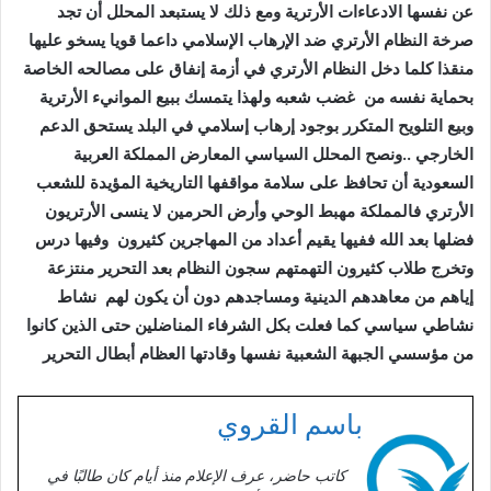
عن نفسها الادعاءات الأرترية ومع ذلك لا يستبعد المحلل أن تجد
صرخة النظام الأرتري ضد الإرهاب الإسلامي داعما قويا يسخو عليها
منقذا كلما دخل النظام الأرتري في أزمة إنفاق على مصالحه الخاصة
بحماية نفسه من غضب شعبه ولهذا يتمسك ببيع الموانيء الأرترية
وبيع التلويح المتكرر بوجود إرهاب إسلامي في البلد يستحق الدعم
الخارجي ..ونصح المحلل السياسي المعارض المملكة العربية
السعودية أن تحافظ على سلامة مواقفها التاريخية المؤيدة للشعب
الأرتري فالمملكة مهبط الوحي وأرض الحرمين لا ينسى الأرتريون
فضلها بعد الله ففيها يقيم أعداد من المهاجرين كثيرون وفيها درس
وتخرج طلاب كثيرون التهمتهم سجون النظام بعد التحرير منتزعة
إياهم من معاهدهم الدينية ومساجدهم دون أن يكون لهم نشاط
نشاطي سياسي كما فعلت بكل الشرفاء المناضلين حتى الذين كانوا
من مؤسسي الجبهة الشعبية نفسها وقادتها العظام أبطال التحرير
باسم القروي
كاتب حاضر، عرف الإعلام منذ أيام كان طالبًا في