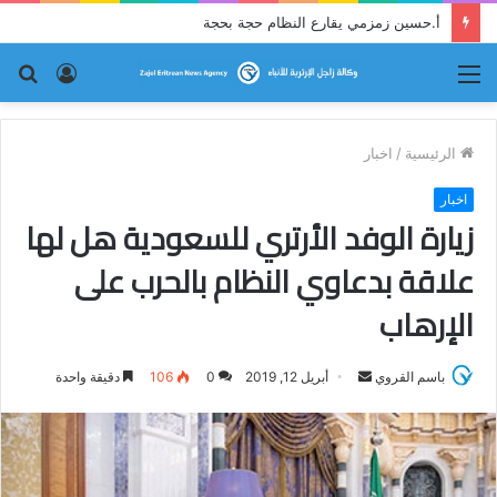
أ.حسين زمزمي يقارع النظام حجة بحجة
القائمة
تسجيل
بح
الدخول
عن
الرئيسية
/
اخبار
اخبار
زيارة الوفد الأرتري للسعودية هل لها
علاقة بدعاوي النظام بالحرب على
الإرهاب
باسم القروي
أ
أبريل 12, 2019
0
106
دقيقة واحدة
ر
س
ل
ب