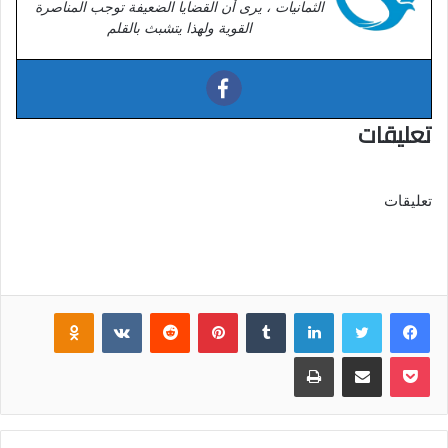
الثمانيات ، يرى أن القضايا الضعيفة توجب المناصرة
القوية ولهذا يتشبث بالقلم
تعليقات
تعليقات
فيسبوك
تويتر
لينكدإن
‏Tumblr
بينتيريست
‏Reddit
‏VKontakte
Odnoklassniki
بوكيت
مشاركة عبر البريد
طباعة