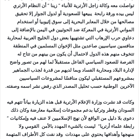
تواصلت معه وكالة زاجل الأرترية للأنباء ” زينا ” أن النظام الأرتري
ليس بيده ورقة رابحة يبيعها للسعودية أو لدول الجوار إلا تحقيق
مصالحها من خلال المعابر البحرية إلى سوق إثيوبيا أو استخدام
المواني الأرترية في المعركة ضد الحوثيين في اليمن بالإضافة إلى
دعاوي حرب الإرهاب التي تشتهيها بعض دول الخليج العربية لمحاربة
منافسين سياسيين صاعدين مثل الإخوان المسلمين في المنطقة
تتخوف منهم هذه الدول لاحتمال أن يكون من بينهم من تتاح له
الفرصة للصعود السياسي الفاعل مستقبلاً لما لهم من تصور واضح
لإدارة البلاد ومحاربة الفساد وبما لديهم من قدرة لجذب الجماهير
بمشروعهم المستقبلي ليكون منافسًا لمشروعات السياسيين
الآخرين الوطنية حسب تحليل المصدر الذي رفض نشر اسمه وصفته.
وكانت قد نشرت وزارة الإعلام الأرترية قبل هذه الزيارة بياناً تتهم فيه
السودان وقطر وتركيا بدعم مجموعات إسلامية معارضة وكان ذلك
دعوى بلا دليل من الواقع لأن نهج الإسلاميين لا عنف فيه وإمكانيات ”
رابطة علماء أرتريا” ليست بالشيء المهدد بالأمن القومي ولا
منهجها وأهدافها يحتوي على مهددات وقد نفت كل الأطراف المتهمة