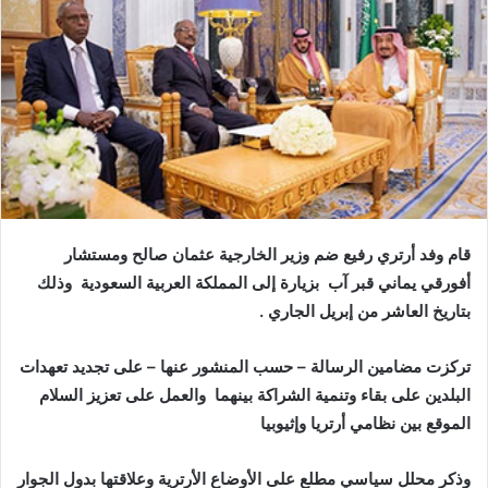
ر
ي
د
ا
إ
ل
ك
ت
ر
و
قام وفد أرتري رفيع ضم وزير الخارجية عثمان صالح ومستشار
ن
أفورقي يماني قبر آب بزيارة إلى المملكة العربية السعودية وذلك
ي
بتاريخ العاشر من إبريل الجاري .
ا
تركزت مضامين الرسالة – حسب المنشور عنها – على تجديد تعهدات
البلدين على بقاء وتنمية الشراكة بينهما والعمل على تعزيز السلام
الموقع بين نظامي أرتريا وإثيوبيا
وذكر محلل سياسي مطلع على الأوضاع الأرترية وعلاقتها بدول الجوار