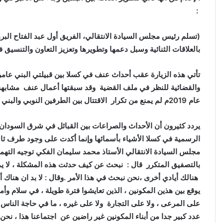
:
(تسلم رئيس مجلس السيادة الانتقالي، الفريق أول عبد الفتاح الب
بالعلاقات الثنائية وسبل دعمها وتطويرها وتعزيز التعاون والتنسيق في
تأتي هذه الزيارة عقب أحداث عنف في كسلا بين قبيلتي البني عامر
والقضائية للنظر في ملف القضية
وقد سبقتها أعمال عنف مشابهة
عام 2019م لم يمنع من تكرار الاقتتال بين الطرفين النوبي والبني عامر في كسلا.
يردد كثيرون أن الأحداث والصراعات بين القبائل في شرق السودان 
الرسمية في كسلا الأشياء بأسمائها وإنما أكدت على وجود طرف ثا
مجلس السيادة الانتقالي الأستاذ محمد سليمان الفكي توجيه الته
بالتصفيق المتكرر قال : نبحث عن كيف حدثت هذه المشكلة ، لا يمك
هنالك أيادي أخرى ،نحن نبحث في هذا الأمر .وقال : لا بد ان هناك أ
يوقع بين هذين المكونين ، الذين تعايشوا فترة طويلة ، في سلام وأم
على المرعى ، ولا على التجارة ولا على غيره ، ما في حاجة الناس ي
عدد كبير جدا من أبناء المكونين غير راضين عن اجتماعنا هذا ، نحن