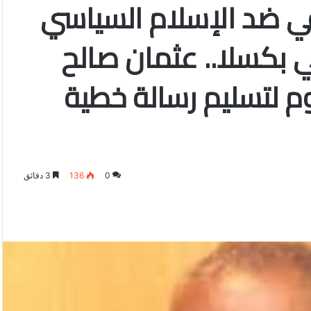
قي ضد الإسلام السياسي
ي بكسلا.. عثمان صالح
م لتسليم رسالة خطية
0
136
3 دقائق