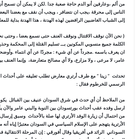
من ألم ،وعارفين أنو الدم حاجة صعبة جدا .لكن لا يمكن أن نسمح أن 
الناس إلى محرقة ،يجب ان نتضافر ، ويجب أن نقف مع بعضنا البعض
إلى الشباب الغاضبين الرافضين لهذه الهدنة ، هذا الهدنة بداية للمع
( نحن الآن نوقف الاقتتال ونوقف العنف حتى نسمع بعضا ، وحتى نحت
الكلمة جميع منسوبي المكونين بـــ تسليم القتلة إلى المحكمة وحذر
ان يعرف باسمه .مجرداً عن أي شيء : مجردًا عن أي انتماء .وأوضحت 
عامر، لا مرعى ، ولا مزارع، ولا أي مصالح متعارضة، وإنما العنف 
تحدثت ” زينا ” مع طرف أرتري معارض تطلب تعليقه على أحداث العن
الرسمي للخرطوم فقال :
من الملاحظ أن أي حدث في شرق السودان عنيف بين القبائل يكون 
ارسل وفده عقب أحداث بورتسودان بين النوبة والبني عامر والآن ي
من احتمال أن زيارة الوفد الأرتري لها صلة بالأحداث وسبق إرسا
الأرترية يتهجم على الإسلام السياسي في السودان معتبرًا إياه أنه 
السوداني الرائد في أفريقيا وقال أفورقي : إن المرحلة الانتقالي