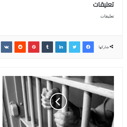
تعليقات
تعليقات
فيسبوك
تويتر
لينكدإن
‏Tumblr
بينتيريست
‏Reddit
‏kte
شاركها