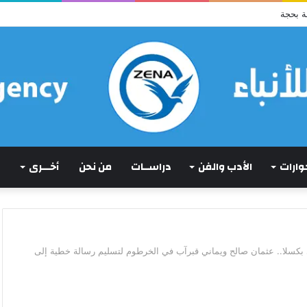
ما كان لم يكن!)
حوارات
الأدب والفن
دراســات
من نحن
أخـــرى
ي بكسلا.. عثمان صالح ويماني قبرآب في الخرطوم لتسليم رسالة خطية إلى