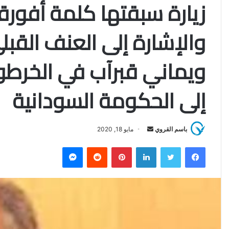
زيارة سبقتها كلمة أفور
والإشارة إلى العنف القبل
ويماني قبرآب في الخرطو
إلى الحكومة السودانية
باسم القروي
أ
مايو 18, 2020
ر
فيسبوك
تويتر
لينكدإن
بينتيريست
‏Reddit
ماسنجر
س
ل
ب
ر
ي
د
ا