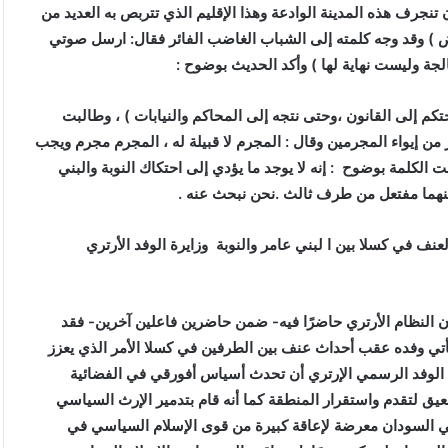
تنجرف هذه المدينة الوادعة وهذا الإقليم الذي تتربص به العديد من
 ) وقد وجه كلمته إلى الشباب الغاضب الفائر فقال: ارسل صوتي
الجة وليست نهاية لها ) وأكد الحديث بوضوح :
كم إلى القانون ،وحتى نتجه إلى المحاكم والنيابات ) ، وطالبت
 من إيواء المجرمين وقال : المجرم لا قبيلة له ، المجرم مجرم ويجب
الكلمة بوضوح : إنه لا يوجد ما يؤدي إلى احتكاك النوبة والبني
بينهما مفتعل من طرف ثالث .نحن نبحث عنه .
ف في كسلا بين ا لبني عامر والنوبة وزايرة الوفد الأرتري
النظام الأرتري حاضرًا فيه- ضمن حاضرين فاعلين آخرين- فقد
أتي وفده عقب أحداث عنف بين الطرفين في كسلا الأمر الذي يعزز
ل الوفد الرسمي الإرتري أن تحدث أسياس أفورقي في الفضائية
معيق لتقدم واستقرار المنطقة كما أنه قام بتدمير الإرث السياسي
ة في السودان معرضة لإعاقة كبيرة من قوى الإسلام السياسي في