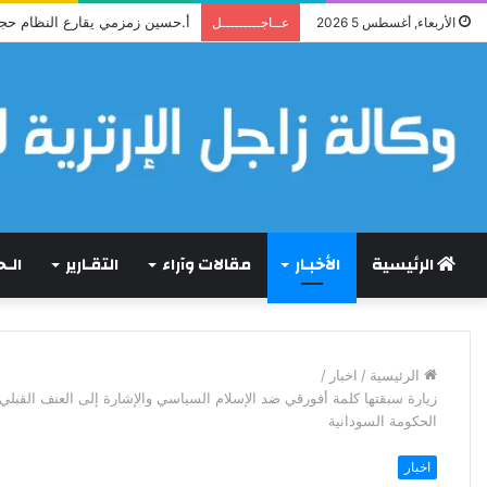
قراءة نقدية في قصيدة إرترية : (
الأربعاء, أغسطس 5 2026
عــاجـــــــــل
الرئيسية
الأخبـار
مقالات وآراء
التقـارير
الـ
الرئيسية
/
اخبار
/
زيارة سبقتها كلمة أفورقي ضد الإسلام السياسي والإشارة إلى العنف القبل
الحكومة السودانية
اخبار