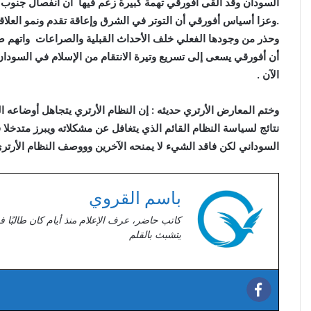
السودان وقد ألقى أفورقي تهمة كبيرة زعم فيها أن انفصال جنوب 
.وعزا أسياس أفورقي أن التوتر في الشرق وإعاقة تقدم ونمو العلا
وحذر من وجودها الفعلي خلف الأحداث القبلية والصراعات واتهم ص
أن أفورقي يسعى إلى تسريع وتيرة الانتقام من الإسلام في السودا
الآن .
وختم المعارض الأرتري حديثه : إن النظام الأرتري يتجاهل أوضاعه 
نتائج لسياسة النظام القائم الذي يتغافل عن مشكلاته ويبرز متدخ
السوداني لكن فاقد الشيء لا يمنحه الآخرين وووصف النظام الأرتري ب
باسم القروي
كاتب حاضر، عرف الإعلام منذ أيام كان طالبًا ف
يتشبث بالقلم