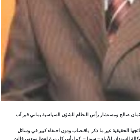
نتائجها الحقيقية غير ما ذكر باقتضاب ودون احتفاء كبير في وسائل
 وكالة السودان للأنباء – سونا – كما يأتي كل مرة لفظا ومعنى قالت