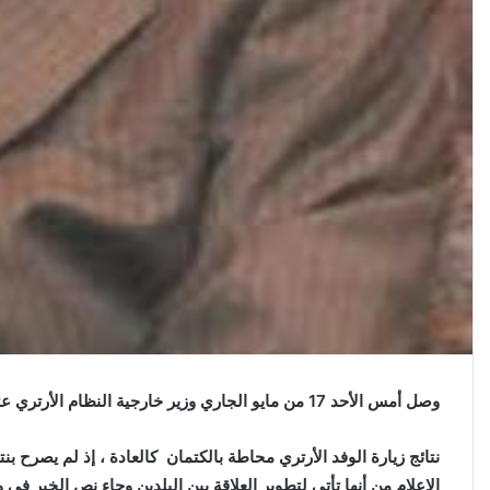
وصل أمس الأحد 17 من مايو الجاري وزير خارجية النظام الأرتري عثمان صالح ومستشار رأس النظام للشؤن السياسية يماني قبر آب
نتائج زيارة الوفد الأرتري محاطة بالكتمان كالعادة ، إذ لم يصرح ب
الإعلام من أنها تأتي لتطوير العلاقة بين البلدين وجاء نص الخبر في