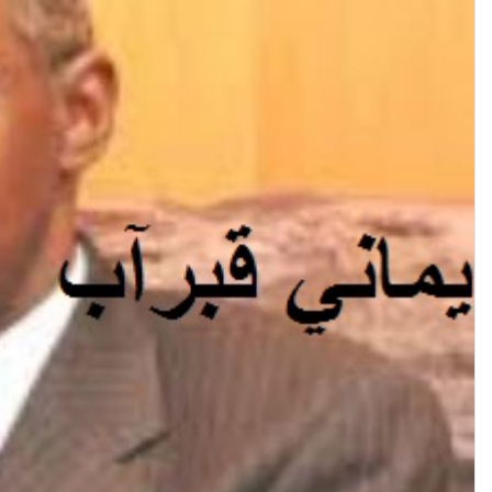
إ
ل
ك
ت
ر
و
ن
ي
ا