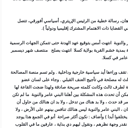
رهان، رسالة خطية من الرئيس الإريتري، أسياسي أفورقي، تتصل
 القضايا ذات الاهتمام المشترك إقليميا ودولياً ).
 والنوبة انتهت أمس بتوقيع عهد الهدنة حتى تتمكن الجهات الرسمية
 بمدية خشم القربة بولاية كسلا انتهت بصلح منتصف شهر ديسمبر
تقف وراءها أيد سياسية خارجية وداخلية . ولم تسم منصة المصالحة
لث له مصلحة في تأجيج العنف القبلي
.
وجاء على لسان عضو
مة لطرف ثالث وكانت كلمته صريحة صادقة ولهذا ضجت القاعة لها
ن أن تحدث هذه المشكلة بين أهلنا البني عامر والنوبة ما لم تكن
مر قد حدث ، ولا بد هناك من تدخل ، ولا بد ان هنالك من حاول أن
ان ، البني عامر والنوبة ليس هنالك تنافس بينهم على الأرض ، ولا
ختلفوا أبدا ) وأضاف : نكون أكثر صراحة أنو في الجمع هذا يوجد
 نقدر وجهة نظرهم ، ونقول ليهم دي بداية ، عارفين ما في القلوب