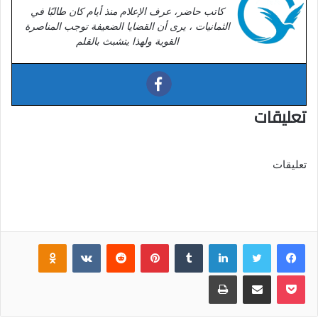
كاتب حاضر، عرف الإعلام منذ أيام كان طالبًا في
الثمانيات ، يرى أن القضايا الضعيفة توجب المناصرة
القوية ولهذا يتشبث بالقلم
تعليقات
تعليقات
فيسبوك
تويتر
لينكدإن
‏Tumblr
بينتيريست
‏Reddit
‏VKontakte
Odnoklassniki
بوكيت
مشاركة عبر البريد
طباعة