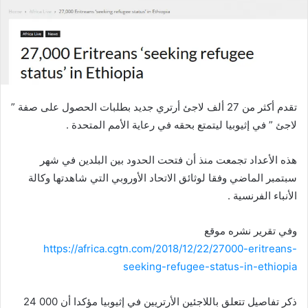
ر
ي
د
ا
إ
ل
تقدم أكثر من 27 ألف لاجئ أرتري جديد بطلبات الحصول على صفة ”
ك
لاجئ ” في إثيوبيا ليتمتع بحقه في رعاية الأمم المتحدة .
ت
ر
هذه الأعداد تجمعت منذ أن فتحت الحدود بين البلدين في شهر
و
سبتمبر الماضي وفقا لوثائق الاتحاد الأوروبي التي شاهدتها وكالة
ن
ي
الأنباء الفرنسية .
ا
وفي تقرير نشره موقع
https://africa.cgtn.com/2018/12/22/27000-eritreans-
seeking-refugee-status-in-ethiopia
ذكر تفاصيل تتعلق باللاجئين الأرتريين في إثيوبيا مؤكدا أن 000 24