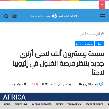
أ.حسين زمزمي يقارع النظام حجة بحجة
القائمة
تسجيل
بح
الدخول
عن
الرئيسية
/
اخبار
اخبار
ملفات الهجرة
سبعة وعشرون ألف لاجئ أرتري
جديد ينتظر فرصة القبول في إثيوبيا
لاجئاً
باسم القروي
أ
ديسمبر 26, 2018
0
273
دقيقة واحدة
ر
س
ل
ب