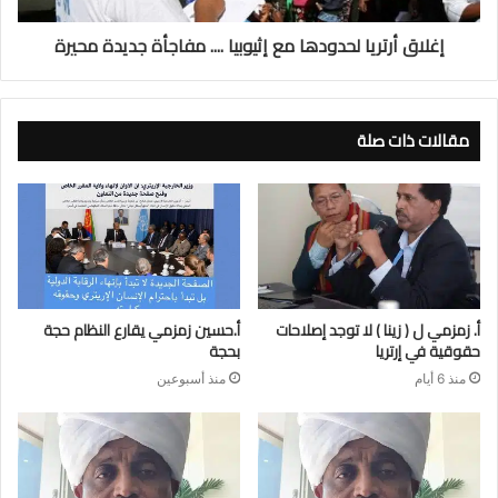
إغلاق أرتريا لحدودها مع إثيوبيا .... مفاجأة جديدة محيرة
مقالات ذات صلة
أ. زمزمي ل ( زينا ) لا توجد إصلاحات
أ.حسين زمزمي يقارع النظام حجة
حقوقية في إرتريا
بحجة
منذ 6 أيام
منذ أسبوعين