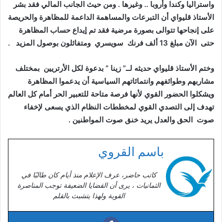
واستراليا وكندا وأروبا .. وغيرها . ومن حيث الجانب المالي فقد بشر
الأستاذ قليواي أن التبرعات والمساهمة الداعمة للمظاهرة والحريصة
على إنجاحها تتوالى بصورة مرضية فقد تم إيداع حساب المظاهرة
حتى الآن مبلغ 13 ألف فرنك سويسري ومتفائلون بوصول المزيد .
وختم الأستاذ قليواي حديثه لــ” زينا ” بدعوة لكل الأرتريين بمختلف
مشاربهم وطوائفهم وانتمائاتهم السياسية أن يدعموا المظاهرة
ويشكلوا الحضور القوي لأنها فرصة متاحة للتعبير الحر أمام كل العالم
تهدف إلى التصدي القوي لمخططات النظام الذي يسعى لإخفاء
صوت الحق والعدل يريد خنق صوت المواطنين .
باسم القروي
كاتب حاضر، عرف الإعلام منذ أيام كان طالبًا في
الثمانيات ، يرى أن القضايا الضعيفة توجب المناصرة
القوية ولهذا يتشبث بالقلم