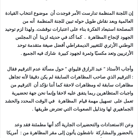
إن اللجنة المنظمة تدارست الأمر فوجدت أن موضوع انتخاب القيادة
العالمية وبعد نقاش طويل حوله تبين للجنة المنظمة أنه من
المصلحة استبعاد الفكرة بناء على اعتبارات نوقشت. ولهذا لزم توحيد
الجهود لإنجاح المظاهرة . كما أكد في حديثه لزينا أن المجلس
الوطني الأرتري للتغيير الديمقراطي أفضل صيغة متقدمة توحد
الأرتريين وتعد مكسبًا وثمرة لجهود كبيرة شارك فيه الجميع .
وأجاب الأستاذ ” عبد الرازق قليواي ” حول مسألة عدم الترقيم فقال
: الترقيم الذي صاحب المظاهرات السابقة لم يكن دقيقا لأنه تجاهل
مظاهرات سابقة له ومظاهرات لاحقة كما أننا نؤكد أن الترقيم من
واجبات المتظاهرين ربما يتفق عليه لاحقا وإنما نحن جهة تحضيرية
تعمل على تسهيل مهمة قيام المظاهرة في الوقت المحدد والحشد
الجماهيري لها وتذليل الصعوبات التي تعترض طريقها .
وعن الاستعدادات والتحضيرات الجارية أكد أنها مطمئنة فقد وعد
بالحضور والمشاركة ناشطون يأتون إلى مقر المظاهرة من : أمريكا