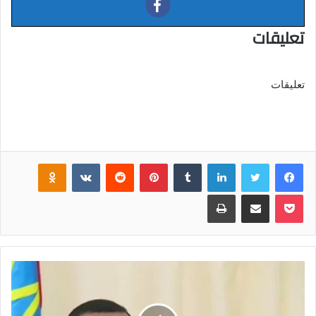
تعليقات
تعليقات
فيسبوك
تويتر
لينكدإن
‏Tumblr
بينتيريست
‏Reddit
‏VKontakte
Odnoklassniki
بوكيت
مشاركة عبر البريد
طباعة