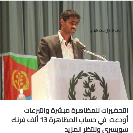
س
ل
ب
ر
ي
د
ا
إ
ل
ك
ت
ر
و
ن
ي
التحضيرات للمظاهرة مبشرة والتبرعات
ا
أودعت في حساب المظاهرة 13 ألف فرنك
سويسري وننتظر المزيد