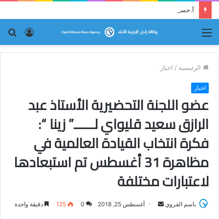
أ.حسين زمزمي يقارع النظام حجة بحجة
القائمة
تسجيل
بح
الدخول
عن
الرئيسية
/
اخبار
اخبار
عضو اللجنة التحضيرية الأستاذ عبد
الرازق سعيد قليواي لــــــ” زينا “:
فكرة انتخاب القيادة العالمية في
مظاهرة 31 أغسطس تم استبعادها
لاعتبارات مختلفة
باسم القروي
أ
أغسطس 25, 2018
0
125
دقيقة واحدة
ر