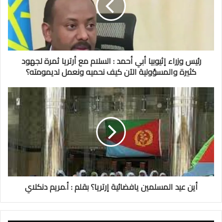
رئيس وزراء إثيوبيا أبي أحمد : السلام مع أرتريا ثمرة لجهود
كثيرة والمسؤولية الآن كيف نحميه ونعمل لديمومته؟
أين عيد المسلمين يافضائية إرتريا؟ بقلم : أ.مريم دنكلاي