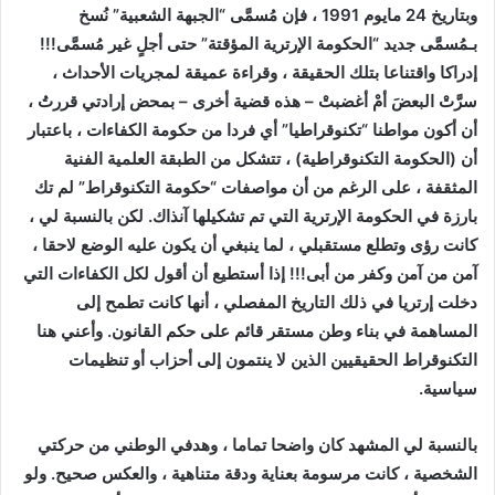
وبتاريخ 24 مايوم 1991 ، فإن مُسمَّى “الجبهة الشعبية” نُسخ
بـمُسمَّى جديد “الحكومة الإرترية المؤقتة” حتى أجلٍ غير مُسمَّى!!!
إدراكا واقتناعا بتلك الحقيقة ، وقراءة عميقة لمجريات الأحداث ،
سرَّتْ البعضَ أمْ أغضبتْ – هذه قضية أخرى – بمحض إرادتي قررتُ ،
أن أكون مواطنا “تكنوقراطيا” أي فردا من حكومة الكفاءات ، باعتبار
أن (الحكومة التكنوقراطية) ، تتشكل من الطبقة العلمية الفنية
المثقفة ، على الرغم من أن مواصفات “حكومة التكنوقراط” لم تك
بارزة في الحكومة الإرترية التي تم تشكيلها آنذاك. لكن بالنسبة لي ،
كانت رؤى وتطلع مستقبلي ، لما ينبغي أن يكون عليه الوضع لاحقا ،
آمن من آمن وكفر من أبى!!! إذا أستطيع أن أقول لكل الكفاءات التي
دخلت إرتريا في ذلك التاريخ المفصلي ، أنها كانت تطمح إلى
المساهمة في بناء وطن مستقر قائم على حكم القانون. وأعني هنا
التكنوقراط الحقيقيين الذين لا ينتمون إلى أحزاب أو تنظيمات
سياسية.
بالنسبة لي المشهد كان واضحا تماما ، وهدفي الوطني من حركتي
الشخصية ، كانت مرسومة بعناية ودقة متناهية ، والعكس صحيح. ولو