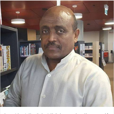
س
ل
ب
ر
ي
د
ا
إ
ل
ك
ت
ر
و
ن
ي
ا