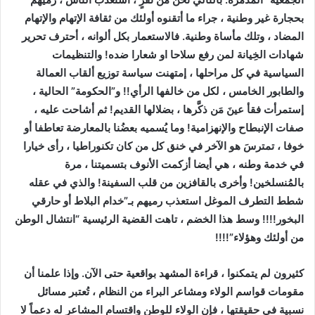
بحجارة غير وطنية ، جراء ما أتقنوه أولئك من ثقافة الإتهام والإتهام
المضاد ، وتلك مأساة وطنية. فالاستعمار بكل ألوانه ، أحترف تحرير
شهادات الخِيانة لمن رفع سلاحا او شعارا ضده! والتنظيمات
السياسية في كل مراحلها ، إمتهنت سياسة توزيع ألقاب العمالة
والطابور الخامس ، لكل من خالفها الرأي!! و”الحكومة” الحالية ،
إستمرأت فقأ عينَ مَن ذكَّرها ، بضلالها القديم! ثم أشاحت عليه ،
صفات الإنبطاح والإنهزامية! وما يُسميه بعضُنا بالمعارضة تعاطفا أو
خوفا ، تمترسَ هو الآخر في خنق كل من كان تكنوراطيا ، رأى خيارا
في خدمة وطنه ، هي أيضا أزكمت الأنوف بتسميتنا ، مرة
بالمُنسلخين! وأخرى بالقافزين من قلب السفينة! والذي في عقله
شطط التطرف الموغل استعذب رميهم بـ”خدام البلاط أو حارقي
البخور!!!! وسط هذا الخضم ، تاهت القضية الرئيسية “انتشال الوطن
من أولئك وهؤلاء”!!!!
كثيرون لم يتمكنوا ، قراءة المشهد بواقعية حتى الآن. وإذا علمنا أن
مقومات قواسم الولاء ومشاعر البراء من النظام ، تُعتبر مسائل
نسبية في حقيقتها ، فإن الولاء للوطن واقتسام المشاعر له دعماً لا