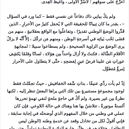
أُعرِّجَ على سوقهم ؛ لأسُرَّ الأولى ، وأغيظَ العِدى.
ولم يكُ بيانِي ذاك دفاعاً عن نفسي فقط – كما ورد في السؤال
– ، بقدر ما كان تِبيانًا للحقيقة التي لا يُحمَل كثيرٌ من الأحرارِ ، الذين
قَدَّروا الوضعَ الوطني تقديرًا ، وتفاعلُوا مع الواقع بعقلانيةٍ ، منهم من
قضَى نَحْب بَياتِه في أسرجةِ الوطن ، ومنهم مَن ترجَّل ، إلاَّ أنَّه لا يزالُ
يرى الوضعَ من الزاوية الصحيحةِ ، ولم يسطاعوا سبيلا ؛ لمجابهةِ
الأقلامِ الضَّالة ، فكنتُ ولا أزال واحداً مِن هؤلاءِ ، لسانًا وقلمًا يَكشِفِ
عوراتِ مَن علينا فرضُ عينٍ لِفضحِهِ ، حتَّى لا يتطاول على الأحرار
إمرؤٌ مُتطوِّل.
إذْ لم يأت ردِّي عنيفًا ، بذاتِ سَّفه الخفافيش ، حيثُ تجمَّلتُ فقط
لوجود مجموعةٍ مستنيرةٍ بين تلك التي يراها البعضُ تنظر إليه ، لكنها
نظرةٌ مِن غير بصيرة. ولم أكُ في حاجةٍ ملحةٍ لنفي تهمةٍ تحررها
ألسنةٌ موتورةٌ ، تتلاسَنُ بها هنا وهناك في حالة اللاوعي. فإن كان
عملي في وطني من خلال المفهوم الذي أوضحتُه في إجابة سابقة ،
فإني أقولُ لكل من تخاذل وقعد عن خدمةِ وطنه (الوطن ليس
النظام) ، هؤلاء هم في ظنِّي خارج الدائرة الوطنية تماماً ، حتى ولو