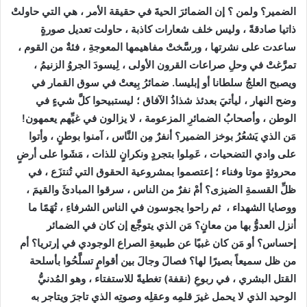
الضمير؟ ولمن ؟ إن الضمائرَ الحيةَ في حقيقة الأمر ، هي التي حاولتْ
ذاتيا صادقةً ، وليس خلف شعارات كاذبة ، حاولت تعديل صورةٍ
ساعدت على نشرتها ، ورسَّختْ مفاهيمها المعوجةِ ، فئةٌ من القوم ،
تمرَّغتْ في وحلِ صراعات القرون الأولى ، لِيسودَ الجروُ الزنيمُ ،
ويصبح العلجُ سلطانا أو إبليسا. ضمائرُ بِيعتْ في سوق القمار في
وضح النهار ، ليأتيَ بعدئذ شذاذُ الآفاق ؛ ليستبيحوا كلَّ شيءٍ في
الوطن ، وأصحابُ الضمائرِ المزعومة ، لا يزالون في غيِّهم يعمهون!
مَن الذي يَشعُرُ بوخز الضمير؟ أنفرٌ مِن النَّاس ، آمنوا بوطنٍ ، وأتوا
على وادي التضحيات ، عَمِلوا بتجردٍ ونكرانٍ للذات ، مَشَوا على أرضٍ
محروثةٍ موتا وفناء ؛ إعتصموا بمشروعية الحقوق التي تُنتزَع ، في
ظلِّ القسمةِ الضيزى؟ أمْ نفرٌ من الناس ، سرقوا المبادئَ والقيمَ ،
ووصايا الشهداء ، ثم راحوا يجوسون في الناس الشرفاءِ ، تُهَمًا ما
أنزل العدوُّ بها من معانٍ؟ مَن الذي يتوجَّع إن كان في الضمائر
إحساس؟ أو مَن كان غبيًا عن طبيعةِ الصراع الوجودي في إرتريا؟ أم
من ظل سميعاً بصيرًا لها؟ فصالَ وجالَ بين أقوامٍ تسلَّحُوا بأسلحة
القتل البشري ، في ربوعِ (نقفة) تغطيةً للاستفتاء ، وهو المُدنيُّ
الوحيد الذي لا يحمل غيرَ قلمِه وعقلِه وصوتِه الذي تاجرَ ويتاجر به