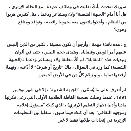
سيرتك تتحدث بأنكَ تقلبتَ في وظائف عديدة ، مع النظام الإرتري ،
هل أنا أمام “الجبهة الشعبية” ولاء ومشاعر ودعما ، مثل كثيرين هربوا
من النظام ، وأخذوا يلتقون معه بخيوط راقصة ، ونوافذ ومنافع
وهوى؟
ج : هذه نافذة مهمة ، وأرجو أن تكون مضيئة ، لكثير من الذين إلتبس
عليهم أمر الوطن وقضاياه. ويتبدى حجم اللبس ، حتى في ألوان
وتبديات هذه “المقابلة”. لم أكُ مطلقا ولاء ومشاعر ودعما لـ(الجبهة
الشعبية) كما ورد في السؤال ، ذاكَ “تاريخٌ أو شرفٌ” لا أدَّعيه ، وتهمةٌ
أرفضها تماما ، ولو زعَمَ كلُّ مَن في الأرض أجمعين.
لم أتعرف على ما يُسمَّى بـ”الجبهة الشعبية” ، إلا في شهر نوفمبر
1991 ، عندما وصلتُ بصحبة القافلة الطلابية الأولى التي رعى فكرتها
ماديا وأدبيا (جهاز التعليم الإرتري) ، الذي كنتُ “مسؤول إعلامه
وموجهه الثقافي”. بعد أن كنتُ فيما سبق ، متقلبا بين التنظيمات
الإرترية في إتحادات طلابها فقط لا غير.