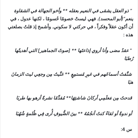
” ذو العقل يشقى في النعيم بعقله ** وأخو الجهالة في الشقاوة
ينعم”(أبو المحسد).
فهي ليستْ خصومًا حُسومًا ، لكنها عدول ، في
أن أكون عقلاً وفكراً ، في حركتي لا سكوني. وأشمخ إذ قلتُ بصلعتي
هذه :
”
عقدٌ مضى وأنا أروي إذاعتَها ** [صوتُ الجماهير] التي أهديتُها
رُطبَا
شنَّفتُ أسماعَهم في غيرِ مُستمِعٍ ** غنَّيتُ مِن وجعِي ليتَ الزمانَ
هبَا
قدحتُ مِن مَعلَمِي أركانَ شاشتِهَا** مُقدِّمًا نشرةً أزهو بها طربَا
أو ندوةً أو لقاءً كنتُ أنجُمُهُ ** بينَ الضُّيوفِ أُرى فِي ظُلمةٍ شُهُبَا
س 4: