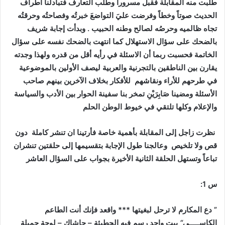
طلبت منه المقابلة فقبل مسروراً وطلب التعارف فتبادلنا أطراف
الحديث صوتاً وخطاً وفرضت عليَ التواضعَ خبرتُه وفصاحتُه وحرقتُه
تجاه ظالميه وحرصُه لصالح وطنه الحبيب . وبدأت إجابة شريف
بالضحك على سؤال الاستهلال كما انتهت بالضحك نفسه على سؤال
الخاتمة فحسبت ربما أن الاسئلة في رأيه أقل من قدره ولهذا وجدته
يقارن بين الناطقين بالتجرنية والعربية ليصف الأولين بالموضوعية
في طرحهم للأراء ونقاشهم للأفكار بخلاف الآخرين بينهم صاحب
الأسئلة ومضينا صَابِرَيْنِ تمخر بنا سفينة الحوار بين الأدب والسياسة
والإعلام وكلها تلتقي في خيوط الوطن الحلم
نظرت زاجل إلى المقابلة بأهمية خاصة فأرتينا ان تنشر كاملة دون
قص ولا تلخيص وعالجنا طول الإجابة بتقسيمها إلى حلقتين تنشران
تباعاً
وتستهل الحلقة الثانية الأخيرة بجواب على السؤال العاشر
س 1:
” دع المكارم لا ترحل لبغيتها *** واقعد فإنك أنت الطاعم
الكاســـــي
“
بيت واحد رسم فيه الحطيئة – حاشاك – لوحة جميلة