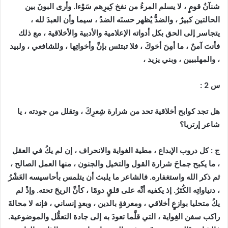
شنآنُ قومٍ ، لا يسلم المرءُ من نفخ كِيرِهم سَوْءا. وأرى البونَ بين
الحالتين كبيرٌ ، والضدُّ يُظهر حسنَه الضدُ ، سيما وأن العبدَ لله ،
يتجاسر إلى الحق بكل أدواته الإعلامية والأدبية والأخلاقية ، مع ذلك
فأنتَ آمنٌ ، ما أمِنَ أخوكَ ، فلا تبتئس بإنَّ وأخواتِها ، وللشافعي ، ولبيد
، والمهلبيين ، وبني يزيد ،
س 2 :
هل تجد كوابح أخلاقية تحد من شرارة شِعرِكَ ، وتقلل من جودته ، يا
شاعر إرتريا؟
ج : كل دروب الإبداع ، مطية الغواية والانحراف ، إن لم يكُ في العقل
، ما يكبح جماحَ شرارة القول والتخيل والجنون ، منها العمل الصالح ،
ثم ذكر الله واستغفاره. فالشاعر ما يلبث أن يتلمس بأحاسيسه العَشْرُ
، دنياواتِه الكُثرُ. إذ يكفيه أنَّه على قلقٍ دومًا ، كأنَّ الريحَ تحته. وإذْ لم
يكُ متحليا بوازعٍ أخلاقي ، ومعرفةٍ بالدين ، وبعدٍ إنساني ، فإنه لا محالةَ
راكب سفن الغِواية ، التي قلَّما تعودَ به إلى جادة التعقُّل والموضوعية.