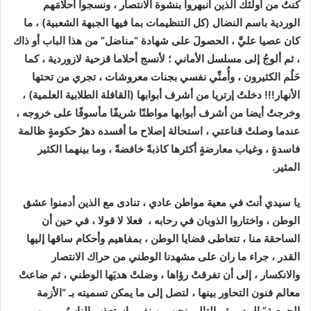
كنتُ من أولئك الذين انبهروا بنشوة الانتصار ، ونسجوا أحلامَهم
الوردية باسم النضال (كل التنظيمات بما فيها الجبهة الشعبية) ، ما
كان عصيا عليَّ ، الحصولَ على شهادة “مناضل” من هذا الباب أو ذاك
، ثم ألوجُ إلى مسلسل الأماني ؛ لأنسج أحلاما قزحية لازوردية ، كما
حَلُم الكثيرون ، وأُمنِّي نفسي بجنات معروشات ، تجري من تحتها
الأنهار!!! دخلتُ إرتريا من أشرف أبوابها (القافلة الطلابية العلمية) ،
وخرجتُ أيضا من أشرف أبوابها مواطنًا شريفًا مأسوفًا على خروجه ،
عندما وصلتْ قناعتي ، استحالة إصلاح ما أفسده دهرُ حكومةٍ ظالمة
فاسدةٍ ، وغياب معارضةٍ أكثرها كاذبةً خافضةً ، وما بينهما الكثير
المثير.
يا سيدي أنتَ في معية مواطن عادي
، تنادى مع الذين أدمنوا عشق
الوطن ، واختاروا الذوبان في رحابه ، فعلا لا قولا ، في حين أن
الساحقة منا ، تتعاطى قضايا الوطن ، بمفاهيم وأحكام ساقها إليها
القدر ، جراء ما ران على مشهدنا الوطني من حراك الانتصار
والانكسار ، إلى أن تفرقتْ رؤاها ، وضلتْ هديَها الوطني ، ثم ضاعتْ
معالم فنون التحاور بينها ، لتصل إلى ما يمكن تسميته بـ “الأزمة
الجمعية” المدمرة. بالتالي نحن من نفرٍ ، استعذب الناسُ ، رميهم