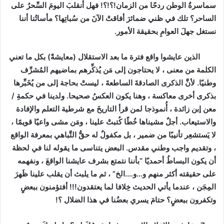
سماسرةُ الوطن ردحًا من الزمان!؟!؟! فهل أنقلبَ اليومَ السِّحرُ على
الساحر؟ تلك في ظني ضمائرَ أفاقتْ الآنَ من سُباتِها؟ مأساتُنا أننا
نستغل جهلَ العوامِ بحقيقة الأمور.
الذين عايشوا واقع فترة ما بعد الاستقلال (معايشةً) بكل ما تعني
الكلمة من معنى ، لا يحتاجون إلى مَن يُذكِّرهم بماضيهم المُشرِّف
وطنيًا. لأنَّ الذكرى الصادقةَ الساطعةَ ، ليستْ بحاجة إلى من يُخَبِّرها
بذكرى أخرى معاكسة ، وهنا يكون العكسُ صحيحا. ولدينا في حكمةِ /
معن إبن زائدة ، أُنموذجا لمن قرأ التاريخَ مع شرطية التعلم والإفادة
والاستيعاب. أجلٌ مشيناها خُطًا كُتبتْ علينا ، ومَن مشى واعيًا قويمًا ،
لا يَستشعِر تأنيبًا من ضمير ، بل مكفولٌ له حقُّ التَّباهي بمعرفة الواقع
، وتقديم واجب وطني مقدس. البعض يتناسى ما يقوله لنا في لحظة
أن يكون البساطُ أحمديًا “بأننا نتمتع بشرف عايشنا الواقعَ ، ونفهمه
على حقيقته أكثر منهم و…و….الخ” ، ثم ما يلبث أن يقلب علينا ظَهرَ
المِجَن ، عندما يأتي الحديث خِلافا لما يعتقدون!!! أفتؤمنون ببعضٍ
وتكفرون ببعضٍ؟ حتامَ يسري بعضُنا في هذا الضلال ؟!