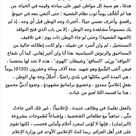
هدمًا ، هو سمة كل مواطن غيور على مبادئه وقيمه في الحياة. من
هنا لم أتلحَّف يوماً ثوب نظام الشعبية ؛ حتى ألتقي معه في خيوطٍ
راقصةٍ. وأعرف نفسي جيدًا ، أخترتُ وجه الوطن قبل أي وجه ، إذ لم
يك مسموحاً مشاهدة وجه الوطن ، إلا من باب الذي فتح النوافذ
(الجبهة الشعبية)! وحتى لو جاء الوطن ذات يوم ، في تلافيف
المستحيل ، لم ولن أتمرد عن تقبيله ، ولو كانت إطلالته خالية من
المساحيق والرتوش السياسية. هذا أنا ولن أغير إهابي. كما أن شعاع
“النوافذ” ورِبَى “المنافع” وشيطان “الهوى” ، هذه لا تجد لها متنفسا ،
فيمَن ألقى السَّمعَ وهو شهيد. ستة آلاف ومائة وعشرون (6120) يوماً
، هي المدة التي مكثتُها في بلدي راضيًا ، أُجمِّلُ وجهَ نهارِ الوطن ،
بفعلٍ إعلاميٍّ ممدودٍ ، وعضويةٍ برلمانيةٍ مشهودةٍ ، وضوءٍ أدبيٍّ محمودٍ
، هذا ما قسمه اللهُ لعبدٍ من عباده.
بالفعل تقلبتُ في وظائف عديدة ، (إعلامياً) ، غير تلك التي جاءتْ
منِّي ، تماهياً مع تطلعاتي الشخصية ، وإشباعاً لطموحات مشروعة
(البرلمان) ، فإنها لا تُؤتى لمجرد أحلام وأماني فحسب ، لكنها تقوم
على قدر أهل العزائم. ربما كنتُ الإعلامي الأوحد في وزارة الإعلام