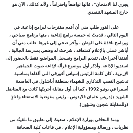
يجري لنا الامتحان” ، قالها تواضعاً واحتراماً ، ولأنه كذلك ، الآن هو
خارج المشهد التنفيذي.
على الفور طلب مني أن أقدم مقترحات لبرامج إذاعية. في
اليوم التالي ، قدمتُ له خمسة برامج إذاعية ، منها برنامج صباحي ،
وبرنامج نافذة على الوطن ، وآخر صحي إلى غيرها. طلب مني أن
أباشر عملي بالإعلام كمتعاقد ، شرحتُ له وضعي بمدرسة الجالية ،
أتفقنا آخيرا على تقديم البرامج وتسجيل المواضيع فقط بالحضور إلى
استديو الإذاعة. وأذكر أول موضوع قرأتُه لإذاعة صوت الجماهير
الإرترية ، كان كلمة الرئيس إسياس أفورقي التي ألقاها بمناسبة
تدشين النصب التذكاري للشهداء بمنطقة أباشاول في العاصمة
أسمرا في يونيو 1992 ، كما أن أول مقابلة أجريتُها كانت مع المناضل
الشهيد / إدريس عثمان قلايدوس ، رئيس مفوضية الاستفتاء وقتئذٍ
(وللمقابلة شجون وشؤون).
ومنذ التحاقي بوزارة الإعلام ، سعيتُ إلى تطبيق ما تلقيتُه من
نظريات ، ورسالة ومسؤولية الإعلام ، في قاعات كلية الصحافة