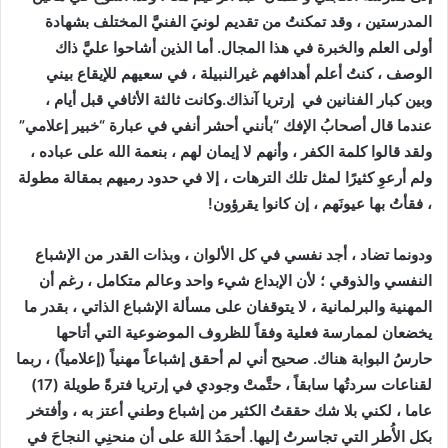
المدرستين ، وقد تمكنتُ من تقديم لونيَ الفنيَّ المختلف بشهادة
أولى العلم والخبرة في هذا المجال. أما الذين أشاحوا عليَّ ذاك
الوصف ، كنتُ أعلم أهدافهم غيرالنبيلة ، في سعيهم للإيقاع بيني
وبين كبار الفنانين في إرتريا آنذاك.وكانت ثالثة الأثافي قبل أيام ،
عندما قال أصحابُ الإفك “بأنني أحشر أنفي في عبارة “خبير إعلامي”
ولقد قالوا كلمة الكفر ، وأنهم لا إيمان لهم ، بنعمة الله على عباده ،
ولم أرعوِ كثيرًا لمثل تلك الترهات ، إلا في حدود رميهم بمقالة مطولة
، فقأتُ بها عيونَهم ، إن كانوا يقرؤون!
ودونما تضاد ، أجد نفسي في كل الألوان ، وبذات القدر من الإشباع
النفسي والذوقي ؛ لأن الإبداع شيء واحد وعالم متكامل ، رغم أن
المهنية والبرلمانية ، لا يتوقفان على مسألة الإشباع الذاتي ، بقدر ما
يخضعان لممارسة فعلية وفقاً للظروف الموضوعية التي أتاحها
حارسُ البوابة هناك. صحيح أني لم أحقق إشباعاً مهنياً (إعلامياً) ، ربما
لقناعات سردتُها سابقاً ، حتَّمتْ وجودي في إرتريا فترةً طويلة (17)
عاما ، لكني بلا شك حققتُ الكثير من إشباع وطني أعتز به ، وأفتخر
بكل الأُطر التي تجاسرتُ إليها. أحمَدُ اللهَ على أن منحنِي النجاحَ في