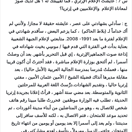
س 7 : عايشتَ الإعلام الإرتري ، فما تقييمُكَ له ؟ هل لديكَ صورٌ
لمعاناة الإعلام والإعلاميين في إرتريا؟
ج : سأدلي بشهادتي على عصر ، عايشته حقيقة لا مجازا. ولأنني لم
أك خداماً لـ (بلاط الحاكم)
، كما يزعم البعض ، سأقدم شهادتي في
الإعلام لفترة ما بعد 1991- 2008. متابعتي لإعلام الجبهة الشعبية
بعناية بدأت في الفترة التي قدم فيها / موسِي بخيت شهاداته في
إذاعة صوت الجماهيرالإرترية ، إي قبل التحرير بأشهر. بعد أن وصلتُ
أسمرا ، لم ألتحق بوزارة الإعلام مباشرة ، فقد أخترتُ أن أكون قريبا
منها ، فعملتُ مُدرسا بمدرسة الجالية العربية (الأمل حاليا) ، بعد
مقابلة مديرها آنذاك فضيلة الشيخ / الأمين عثمان الأمين ، مفتي
إرتريا حاليا ، وتقديم الشهادات.درَّستُ اللغة العربية للمرحلتين
الثانوية والمتوسطة. بعد مضي ستة أشهر ، قرأتُ إعلانا بجريدة إرتريا
الحديثة ، تطلب فيه الوزارة موظفين فحررتُ طلبا مبينا رقم هاتف
شخص للاتصال به ، وهو من المناضلين من أبناء مدينة أغوردات ، تم
تحديد موعد للامتحان ، فتم الاتصال به ، لكنه للأسف سافر إلى
مدينتنا ، ولم يعد إلى أسمرا إلا بعد يومين أو يومين من انتهاء تاريخ
الامتحان. جاءني الزميل مهرولاً ، يتأسف لعدم مشاركتي في