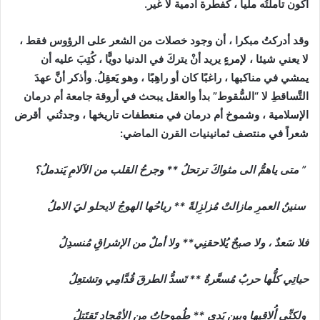
أكون تأملتُه مليا ، كفطرة آدمية لا غير.
وقد أدركتُ مبكرا ، أن وجود خصلات من الشعر على الرؤوس فقط ،
لا يعني شيئا ، لإمرءٍ يريد أنْ يتركَ في الدنيا دويًّا ، كُتِبَ عليه أن
يمشي في مناكبها ، راغبًا كان أو راهِبًا ، وهو يَعقِلُ. وأذكر أنَّ عهدَ
التَّساقطِ لا “السُّقوط” بدأ والعقل يبحث في أروقة جامعة أم درمان
الإسلامية ، وشموخ أم درمان في منعطفات تاريخها ، وجدتُني أقرض
شعراً في منتصف ثمانينيات القرن الماضي:
” متى ياهمُّ الى مثواكَ ترتحلُ ** وجرحُ القلب من الآلامِ يَندملُ؟
سنينُ العمرِ مازالتْ مُزلزِلةً ** رياحُها الهوجُ لايحلو ليَ الاملُ
فلا سَعدٌ ، ولا صبحٌ يُلاحقنِي** ولا أملٌ من الإشراقِ مُنسدِلُ
حياتِي كلُّها حربٌ مُسعَّرةٌ ** تَسدُّ الطرقَ قُدَّامِي وتشتعِلُ
ولكنِّي أُلاقِيها وبين يَدي ** طُموحاتٌ من الأمْجادِ تَقتَتِلُ