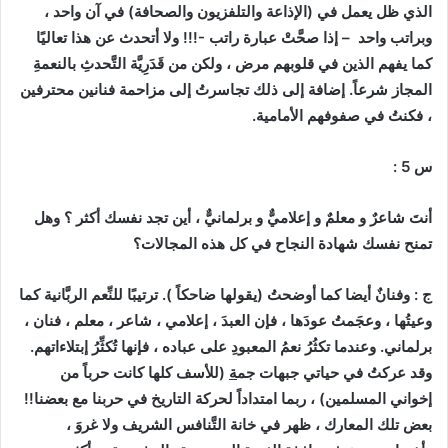
الذي ظل يعمل في (الإذاعة والتلفزيون والصحافة) في آن واحد ،
وبراتب واحد – إذا صحَّتْ عبارة راتب -!!! ولا أتحدث عن هذا تعاليًا
كما يفهم الذين في قلوبهم مرض ، ولكن من قَدَرِيَّة التَّحدثِ بالنعمةِ
المجاز شرعاً. إضافة إلى ذلك تجاسرتُ إلى مزاحمة فنانين محترفين
، فكنتُ في صفوفهم الأمامية.
س 5 :
أنتَ شاعرٌ و معلمٌ و إعلاميٌّ و برلمانيٌّ ، أين تجد نفسك أكثر ؟ وهل
تمنح نفسك شهادة النجاح في كل هذه المجالات؟
ج : وفنانٌ أيضا كما أوضحتُ (يقولها ضاحكاً ). ترتيبًا للنِّعم الربَّانية كما
وعيتُها ، وعجَمتُ عودَها ، فإن العبدَ ، إعلامي ، شاعر ، معلم ، فنان ،
برلماني. وعندما تكثُرُ نعمُ المعبودِ على عباده ، فإنها تُكثِّرُ إبتلاءاتهم.
وقد عركتُ في حياتي جبهات جم
ة
(للأسف كلها كانت حرباً من
إخواني المسلمين) ، ربما امتداداً لحركة التاريخ في حربنا مع بعضنا!!
بعض تلك المعارك ، ظهر في خانة التَّنافس الشريف ولا غروَ ،