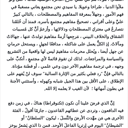
ملأوا الدنيا ، صُراخا وعويلا. يا سيدي نحن مجتمعٍ يعاني مسغبةً في
فهم الأمورِ ، وجهلاً بمعرفة المفاهيم والمصطلحات ، بالتالي كبيرٌ
عليَّ وعلى أقراني ، تصحيحُ مفاهيم مجتمعٍ بأسره. فمنذ أن خُلقَنا
نتصارعُ في معتركِ المصطلحاتِ ودلالاتِها ، وأزعمُ أنَّ كل مُسببات
الشقاق والخلاف البيني ، مَرجِعها أزمةُ مفاهيمَ تولدتْ عنها ، جهالاتٌ
ومآلاتٌ. إذِ الكلُّ يعمل على شاكتله ، مدافعًا لجهلٍ ، ويستحل حرماتٍ
عن جهل أيضا ، ويُحلل محرمات مفاهيمَ ليس لها واقعيةً من التشريع
والسياسة والمراجعات. لذلك لن تقومَ قائمةٌ لأي مجتمعٍ ، أنكبَّ على
وجهه ، في ترجمة مفاهيم الآخر دون وعي علمي ، أو فطنة مؤداة.
بالتالي فإنَّ “رد فعلي بكثير من الإثارة السالبة” سوف لنْ يُفهم على
الإطلاق ، على الأقل بين هذا الجيل شبابه وكهوله ، وأستثني الأجنةَ
في بطون أمهاتها ؛ لأن الغيب لا يعلمه إلا الله
.
إنَّ الذي فرضَ علينا أن نكون (تكنوقراطا) هناكَ ، في زمن دفع
فيه الدافعون ، وتردى عن عطائهم القاعدون ، جازمًا أقولُ ، الفئة
الأخرى هي مَن مهَّدت الأرضَ والنَّسلَ ، ليكون “السلطانُ” أو
“الشيطانُ” اليوم في إرتريا الفاعلَ الأوحد. فمن ذا الذي يَشعرُ بوخز