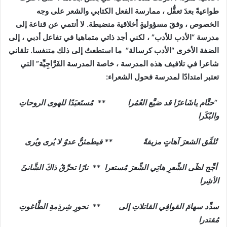
طواعيةً بعدَ تعقُّل ، ممارسة الفعل الكتابي والشعر على وجه
الخصوص ، وفقَ مسؤوليةٍ أخلاقية منضبطة. لا أنتمي عن قناعة إلى
مدرسة “الأدب للأدب” ، لكني أجد ذاتي متماهيا في تفاعل أدبي ، إلى
الضفة الأخرى “الأدب كرسالة” ما استطعتُ إلى ذلك متنفسا. تلقاني
شاعرا في تلافيف هذه المدرسة ، خاصة المدرسة الفَرَّاجِيِّة” التي
تعتبر امتدادًا لمدرسة فحول الشعراء:
“حتَّام ياشَاعرًا قد ضيَّع العُمُرا ** مُستَعبَدًا للهوى الروحاتِ
والبُكَرا
تُلفِّق الشعرَ آهاتٍ مزيفةً ** فيطمئنُّ عدوٌ لا يُرى ويُرى
أجِّج لظَى الشِّعرِ هاتِي الشِّعرَ مُستعرا ** نارًا تحرِّقُ ذاكَ الشَّانئَ
الأشِرا
سدِّد سهامَ القوافِي القاتلاتِ إلى ** نحورِ شِرذِمةِ الطَّاغوتِ
مُقتدرا