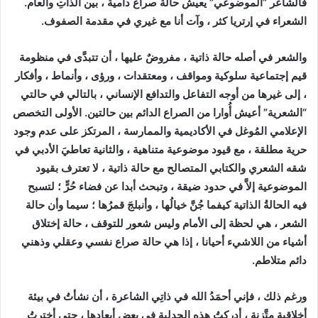
فالشاعر “الموضوعي” يعيش حالة صراع دامية ، بين الذاتِ والعام.
الشعراء في إرتريا كثر ، وآت أنا مع غيري في مقدمة الصفوف.
والشعر في أصله حالة ذاتية ، مفروضٌ عليها ، أن تتبدَّى في منظومة
قيم إجتماعية سلوكية ومواقف ، ومعتقدات ، ورؤى ، وأنماط ، وأفكار
، إلى غيرها من أوجه التفاعل والتدافع الإنساني ، بالتالي في حالتي
“الشعرية” أعيش أُوارا من الصراع الدائم بين حالتين. الأولى التخصص
الإعلامي المُوغل في الأكاديمية والممارسة ، المرتكز على عدم وجود
حرية مطلقة ، مع قيود موضوعية متناهية ، والثانية تعاطيَ الأدبي في
شقه الشعري والكتابي المتصالح مع حالة ذاتية ، لا تعترف بقيود
الموضوعية إلاَّ في حدود ضيقة ، وتبحث أبدا عن فضاء حُرٍّ ؛ لتسبح
فيه الحالةُ الذاتية كيفما جُنَّ خيالُها ، وأنبلجَ قمرُها ؛ سيما وأن حالة
الشعر ، هي لحظة إلى الأمام وليس شعور للتوقف ، حالة إختلاق
أشياء من اللاشيء أحيانا ، إذا هي حالة صراع نفسي وعقلي وذهني
دائم متلاطم.
ورغم ذلك ، فإني أحمَدُ الله في ذاتِي الشاعرة ، أن نشأتُ في بيئة
أخلاقية متَّزنة ، أدركتُ هذه الجدلية في بعض أبعادها ، حتى أخترتُ