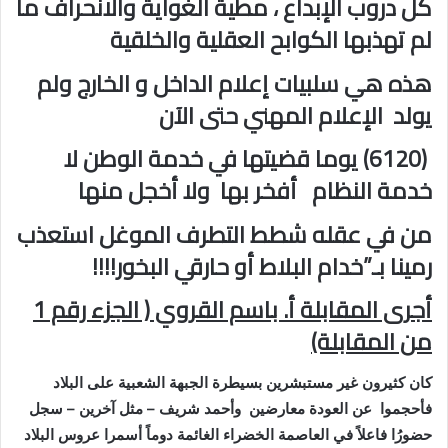
كل دروب الإبداع ، مطية الغواية والانحراف ما
لم تهذبها الكوابح العقلية والخلقية
هذه هي سلبيات إعلام الداخل و الخارج ولم
يولد الإعلام المهني حتى الآن
(6120) يوما قضيتها في خدمة الوطن لا
خدمة النظام أفخر بها ولا أخجل منها
من في عقله شطط التطرف الموغل استعذب
رمينا بـ”خدام البلاط أو حارقي البخور!!!!
أجرى المقابلة أ. باسم القروي ( الجزء رقم 1
من المقابلة)
كان كثيرون غير مستبشرين بسيطرة الجبهة الشعبية على البلاد
فأحجموا عن العودة معارضين وأحمد شريف – مثل آخرين – سجل
حضورُا فاعلاً في العاصمة الخضراء الغائمة دوماً أسمرا عروس البلاد