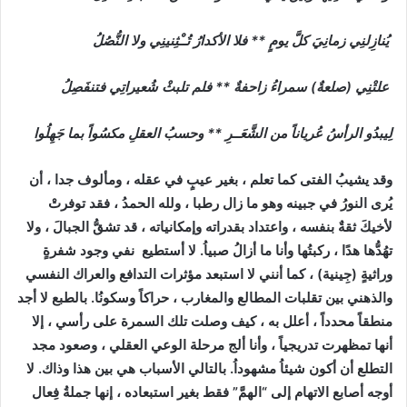
يُنازِلنِي زمانِيَ كلَّ يومٍ ** فلا الأكدارُ تُــْثِنينِي ولا النُّصُلُ
علتْنِي (صلعةٌ) سمراءُ زاحفةٌ ** فلم تلبثْ شُعيراتِي فتنفَصِلُ
لِيبدُو الرأسُ عُرياناً من الشَّعَــرِ ** وحسبُ العقلِ مكسُواً بما جَهِلُوا
وقد يشيبُ الفتى كما تعلم ، بغير عيبٍ في عقله ، ومألوف جدا ، أن
يُرى النورُ في جبينه وهو ما زال رطبا ، ولله الحمدُ ، فقد توفرتْ
لأخيكَ ثقةٌ بنفسه ، واعتداد بقدراته وإمكانياته ، قد تشقُّ الجبالَ ، ولا
تهُدُّها هدًا ، ركبتُها وأنا ما أزالُ صبياُ. لا أستطيع نفي وجود شفرةٍ
وراثيةٍ (جِينية) ، كما أنني لا استبعد مؤثرات التدافع والعراك النفسي
والذهني بين تقلبات المطالع والمغارب ، حراكاً وسكونُا. بالطبع لا أجد
منطقاً محدداً ، أعلل به ، كيف وصلت تلك السمرة على رأسي ، إلا
أنها تمظهرت تدريجياً ، وأنا ألج مرحلة الوعي العقلي ، وصعود مجد
التطلع أن أكون شيئاُ مشهوداُ. بالتالي الأسباب هي بين هذا وذاك. لا
أوجه أصابع الاتهام إلى “الهمَّ” فقط بغير استبعاده ، إنها جملةُ فِعال