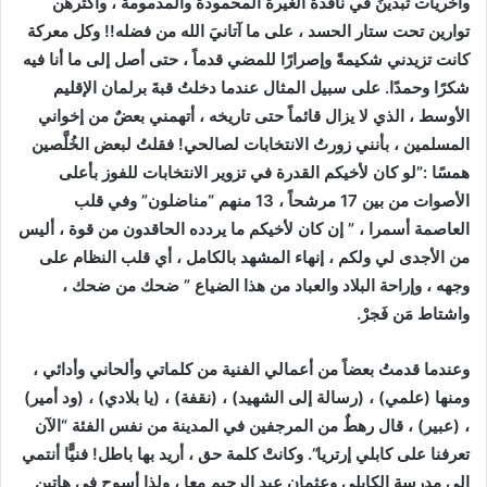
وأخريات تبدينَ في نافذة الغيرة المحمودة والمذمومة ، وأكثرهن
توارين تحت ستار الحسد ، على ما آتانيَ الله من فضله!! وكل معركة
كانت تزيدني شكيمةً وإصرارًا للمضي قدماً ، حتى أصل إلى ما أنا فيه
شكرًا وحمدًا. على سبيل المثال عندما دخلتُ قبةَ برلمان الإقليم
الأوسط ، الذي لا يزال قائماً حتى تاريخه ، أتهمني بعضٌ من إخواني
المسلمين ، بأنني زورتُ الانتخابات لصالحي! فقلتُ لبعض الخُلَّصين
همسًا :”لو كان لأخيكم القدرة في تزوير الانتخابات للفوز بأعلى
الأصوات من بين 17 مرشحاً ، 13 منهم “مناضلون” وفي قلب
العاصمة أسمرا ، ” إن كان لأخيكم ما يردده الحاقدون من قوة ، أليس
من الأجدى لي ولكم ، إنهاء المشهد بالكامل ، أي قلب النظام على
وجهه ، وإراحة البلاد والعباد من هذا الضياع ” ضحك من ضحك ،
واشتاط مَن فَجرْ.
وعندما قدمتُ بعضاً من أعمالي الفنية من كلماتي وألحاني وأدائي ،
ومنها (علمي) ، (رسالة إلى الشهيد) ، (نقفة) ، (يا بلادي) ، (ود أمير)
، (عبير) ، قال رهطٌ من المرجفين في المدينة من نفس الفئة “الآن
تعرفنا على كابلي إرتريا”. وكانتْ كلمة حق ، أريد بها باطل! فنيًّا أنتمي
إلى مدرسة الكابلي وعثمان عبد الرحيم معا ، ولذا أسوح في هاتين