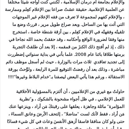
والإعلام بجامعة أم درمان الإسلامية ، لكنني كنت أواجه شيئا مختلفا
عن العلمية الإعلامية. حقيقة عشتُ صراعا بين الإعلام كعِلم وممارسة
، والإعلام كفهم لمجموعة لا تعرف من فقه الإعلام غير الموجهات
التي أتت بها من الساحل. وبعد صراع طويل مرير ، قررتُ وضع ما
تلقيتُه وفقهتُه في الإعلام كعِلم ، بين أزقة شنطة خاصة ، استخرج
منها وفقا لضرورة الواقع وأحكامه ، وقد حققتُ بحمد الله نجاحا في
ذلك ، إذ لم أفتح ذلك الكنزَ من قمقمه ، إلا بعد أن طلقتُ التجربةَ
برمتها طلاقا بائنا عام 2008. علما بأني في بداية سنواتي إضطررت
إلى تجديد تعاقدي ثلاث مرات بالوزارة ، حيث لم أسجل موظف دائم
مباشرة ، وذلك بعد أن رفضتُ التوقيع للمرة الرابعة ، ولوَّحتُ بورقة
الاستقالة ، ورغم هذا يأتي البعض ليصفنا بـ”خدام البلاط وغيرها”!!!!
حاولتُ مع غيري من الإعلاميين ، أن ألتزم بالمسؤولية الأخلاقية
للعمل الإعلامي ، في ظل أجواء مشحونة بالشكوك ، و”نظرية
المؤامرة” ماثلة وجاهزة ، يعلقها على رقبتكَ مَن أراد ، وينزعها عنك
مَن أراد ، فقط لأنك لست “مناضلا” ، إلتحف الأرضَ وعانق السماءَ ،
حتى ولو كان منافقا فاسقا أزهق الأنفسَ وعاث في كل شيء فسادًا
، قبل أن يلوذ بالميدان ، هناك حيث الصالح والطالح سواء ، وفي