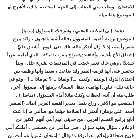
الامتحان ، وطلب مني الذهاب إلى الجهة المختصة بذلك ، لأشرح لها
الموضوع بتفاصيله.
ذهبت إلى المكتب المعني ، وشرحتُ للمسؤول (مدنيا)
الموضوع برمته. أصيب المسؤول بحالة أشبه بالجنون ، وكاد ينزع
شعر رأسه ، إذ لا أزال أتذكر حالته تلك حتى اليوم ، أشفق عليَّ
إشفاق الأخ بأخيه ، وأثناء حديثه راح يضرب المكتب الذي أمامه ضرباً
شديدًا ، وهي حالة تعبير غضب في المرتفعات لشيء جلل ، وبدأ
يتحسر على أنها فرصة العمر وقد ضاعت ، سيما وأنها وظيفة بين
أحضان الدولة الوليدة ، وكيف ….؟ ولماذا ….؟ ثم ماذا …؟ ، وهو في
حالته تلك ، تناول الهاتف ، فنقل المسألة برمتها إلى مسؤول آخر ،
طلب منه أن آتيه. لحظات وكنتُ ماثلا أمام المسؤول (مناضل) ،
استعجب هو الآخر ، وراح يتصل بمدير القسم العربي آنذاك (السفير
أحمد علي برهان) أتمنى له السلامة حيثما هو. سألني ما إذا كنتُ
أتابع برامج القسم العربي ، من حديثي عَلِم أنني أفهم الكثير عن
الإعلام ، سؤال يعقبه سؤال ، حتى سألني عن تخصصي ، أعلمتُه أنني
خريج صحافة وإعلام ، هنا توقف!! وقال ” إمتحان شنو يا عم أنتَ من