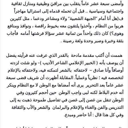
وأمضى سبعة عشر عاماً يتقلب بين مراقيَ وظيفية ومنازل ثقافية
واجتماعية وسياسية .. قبل أن تحمله قدماه إلى استراليا مهاجراً
ف(هل أنا أمام “الجبهة الشعبية” ولاء ومشاعر ودعما ، مثل كثيرين
هربوا من النظام ، وأخذوا يلتقون معه بخيوط راقصة ، ونوافذ ومنافع
وهوى؟) كان ذلك واحداً من
ثمانية عشر سؤالا فرشتها أمامه فأجاب
بثقة وخبرة وصبر وحدة ولغة رصينة .
هممت أن أكتب مقدمة مادحة بالقدر الذي عرفت عنه فرأيته يفضل
أن يوصف بأنه ( الخبير الإعلامي الشاعر الأديب )- ولو شئت لزدته
أوصافاً وأنا صادق – لاحتفائه بالشعر لتمكنه فيه، ولاحتفائه بالإعلام
لتخصصه فيه ؛ نظرياً وعملياً. المقابلة أظهرت أن شريف قضى سبعة
عشر عاماً بعد التحرير يرى أنه أمضاها مع الوطن لا مع النظام وينكر
أنه خدم البلاط لكنه لبى واجب الوطن حين أحجم كثيرون وفي
الوطن تنقل من غصن إلى غصن في تفاصيل طموحة ذهبت به إلى
التدريس والفن والغناء والإعلام والبرلمان والشعر والأب والثقافة
وفي كل هذا قال : أنا حاضر ومبدع.