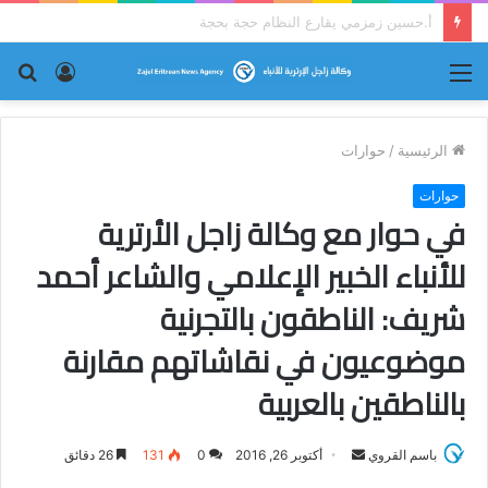
قراءة نقدية في قصيدة إرترية : (ما كان لم يكن!)
القائمة
تسجيل
بح
الدخول
عن
الرئيسية
/
حوارات
حوارات
في حوار مع وكالة زاجل الأرترية
للأنباء الخبير الإعلامي والشاعر أحمد
شريف: الناطقون بالتجرنية
موضوعيون في نقاشاتهم مقارنة
بالناطقين بالعربية
باسم القروي
أ
أكتوبر 26, 2016
0
131
26 دقائق
ر