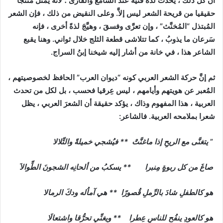
أن كل ذلك ، يُحدثُ لذةً فنيةً عند السَّامع والقارئ ؛ لأنه يمثل مُنتجا
حقيقيا من قريحة الشعر ليس إلاَّ. وعلى النقيض من ذلك ، فإن الشعر
المُبتذل “المُخنَّث” ، وإن تعرَّى وفسقَ ، وهيَّجَ لذةً أخرى ، فإنه
سَرعان ما يذوبُ ، كما تتلاشى قطعة الثلج خلال ثواني. وهنا يقبع
الشاعر هذا ، في خانة من أشار إليه شيخنا إبنُ السراج.
ثم إنَّ حركة الشعر العربي كونه “ديوان العرب” الحافظ لخصوصيتهم ،
المُعبر عن هويتهم وأيامهم ، ليس عِرقيا فحسب ، بل لكل من تحدث
العربية ، هذا المفهوم وذاك ، يؤكد حقيقة أن الشعرَ العربي ، يظل
شعرا بملامحه العربية. فالشاعر:
”
يتغنَّى مع الريحِ إذا ماغنَّتْ ** فيُشجي خميلةً والتِّلالا
صاغَ من كل ربوةٍ مِنبرا ** يسكبُ من ألحانِه الشجونَ الطِّوالاَ
هو كالطفلِ شادَ بالرِّملِ قُصورًا ** هي آماُله ودكَ الرمالا
هو كالعودِ ينفُح للناسِ عِطرا ** ويغنِّي تحرُّقا واشتعالَا