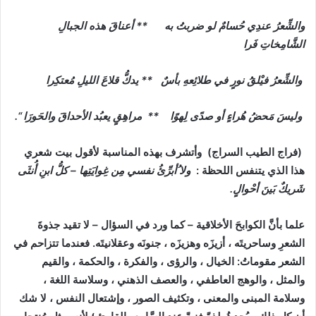
والشِّعرُ عندِي حُسامٌ لو ضربتُ به ** أعناقَ هذه الجبالِ
الشَّامِخاتِ فَرا
والشِّعرُ فيْلقُ نورٍ في طلائِعهِ بأسٌ ** يدكُّ قلاعَ الليلِ مُعتكِرا
وليسَ مَحضُ هُراءٍ أو صدًى لِهوًا ** مراهِقٍ يعبُد الأحداقَ والحَورَا “.
(فراج الطيب السراج) وأتشرف بهذه المناسبة لأقول بيت شعري
هذا الذي يتنفس اللحظة :
ولا ُأبرِّئُ نفسي مِن غِوايَتِها – كلُّ ابنِ أُنثَى
شَريكٌ بَينَ أحْوالٍ.
علما بأنَّ الكوابحَ الأخلاقية – كما ورد في السؤال – لا تقيد جذوةَ
الشعرِ وساحريتَه ، أزيزَه وهزيزَه ، جنونَه وعقلانيتَه. فعندما تتزاحم في
الشعر مقوماتُ: الخيال ، والرؤى ، والفكرة ، والحكمة ، والقيم
والمثل ، والوهج العاطفي ، والعصف الذهني ، وسلاسة اللغة ،
وسلامة المبنى والمعنى ، وتكثيف الصور ، وإشتعال النفس ، لا شك