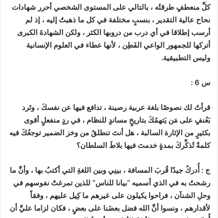
كلِّ منعطفٍ طرقتُه ، بالتالي على المستوى الشخصي أحرر شهادات
نحاح عالية التقدير ، بنسبٍ مختلفة في كل ما ذهبتُ إليه ، إذ لم
أرسب إطلاقا في أي درب من دروبها الكثر ، ولكن الشهادةَ الكبرى
أتركها للجمهور الواعي الفَطِن ، لأنها عطاء في العلوم الإنسانية
وليس التطبيقية.
س 6 :
قرأتُ لك نصوصًا بلغة عربية رصينة ، تدافع فيها عن نفسكَ ، وتَرد
بَعُنفٍ على مَن يَتهمُكَ بتاريخٍ مساندٍ للنظام ، في ردٍ منفعلٍ أقوى
بكثيرٍ من الإثارة السالبة ، هل أنتَ تنطلقُ من وخز الضمير توجعُكَ فيه
كلمةٌ تُذكِّركَ بمدةٍ خدمتَ فيها بلاطَ السلطان؟
ج : أُدركُ جيدًا قُربَ المسافة ، بينِي وبين اللغةِ التي أكتبُ بها ، وأنَّ ما
رشحتُ به في الذي أسميه “بيانا للناس” للذين تمرغتْ نفوسهم في
وحلِ الشنآن ، فراحوا يكيلون على غيرهم ما كِيل عليهم ، وفقاً
لأقدارهم ، ونسوا أنَّ الله فضل بعضَنا على بعضٍ ، فكان لزاما عليَّ أن