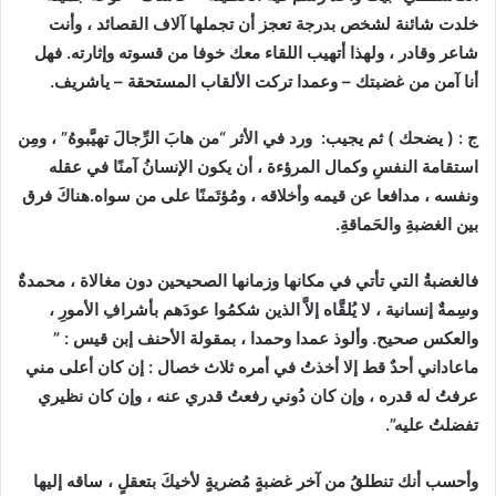
خلدت شائنة لشخص بدرجة تعجز أن تجملها آلاف القصائد ، وأنت
شاعر وقادر ، ولهذا أتهيب اللقاء معك خوفا من قسوته وإثارته. فهل
أنا آمن من غضبتك – وعمدا تركت الألقاب المستحقة – ياشريف.
ج : ( يضحك ) ثم يجيب: ورد في الأثر “من هابَ الرِّجالَ تهيَّبوهُ” ، ومِن
استقامة النفسِ وكمال المرؤءة ، أن يكون الإنسانُ آمنًا في عقله
ونفسه ، مدافعا عن قيمه وأخلاقه ، ومُؤتَمنًا على من سواه.هناكَ فرق
بين الغضبةِ والحَماقةِ.
فالغضبةُ التي تأتي في مكانها وزمانها الصحيحين دون مغالاة ، محمدةٌ
وسِمةٌ إنسانية ، لا يُلقَّاه إلاَّ الذين شكمُوا عودَهم بأشرافِ الأمورِ ،
والعكس صحيح. وألوذ عمدا وحمدا ، بمقولة الأحنف إبن قيس : ”
ماعاداني أحدٌ قط إلا أخذتُ في أمره ثلاث خصال : إن كان أعلى مني
عرفتُ له قدره ، وإن كان دُوني رفعتُ قدري عنه ، وإن كان نظيري
تفضلتُ عليه”.
وأحسب أنك تنطلقُ من آخر غضبةٍ مُضريةٍ لأخيكَ بتعقلٍ ، ساقه إليها