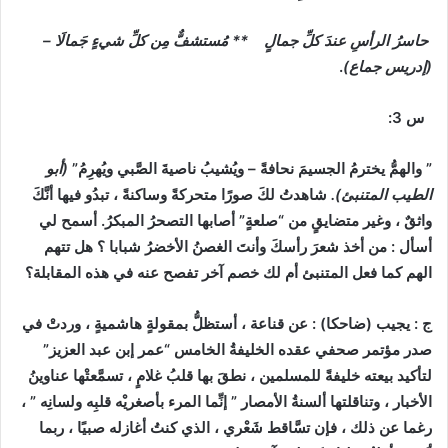
حاسرُ الرأسِ عندَ كلِّ جمالٍ ** مُستشفٌّ مِن كلِّ شيءٍ جَمالَا –
(إدريس جماع)
.
س 3:
” والهمُّ يخترمُ الجسيمَ نحافةً – ويُشيبُ ناصيةَ الصَّبي ويُهرِمُ”
(أبو
الطيب المتنبئ).
شاهدتُ لكَ صورًا متحركةً وساكنةً ، تبدُو فيها أنَّكَ
واثقٌ ، وغير متضايقٍ من “صلعةٍ” أصابها التصحرُ المبكرُ. أسمح لي
أسأل : من أخذ شعرَ رأسكَ وأنتَ الغصنُ الأخضرُ شبابا ؟ هل تتهم
الهم كما فعل المتنبئ أم لك خصم آخر تفصح عنه في هذه المقابلة؟
ج : يجيب (ضاحكا) : عن قناعة ، أستظلُّ بمقولةٍ هاشميةٍ ، وردتْ في
صدر مؤتمر صحفي عقده الخليفةُ الخامس “عمر إبن عبد العزيز”
لتأكيد بيعته خليفةً للمسلمين ، نطقَ بها قلبُ غلامٍ ، تسمَّعتْها عناوينُ
الأخبار ، وتناقلتها ألسنةُ الأمصار ” إنِّما المرء بأصغريْه قلبِه ولسانِه ” ،
رغما عن ذلك ، فإن تسَّاقط شَعْري ، الذي كنتُ أغازله صبيًا ، ربما