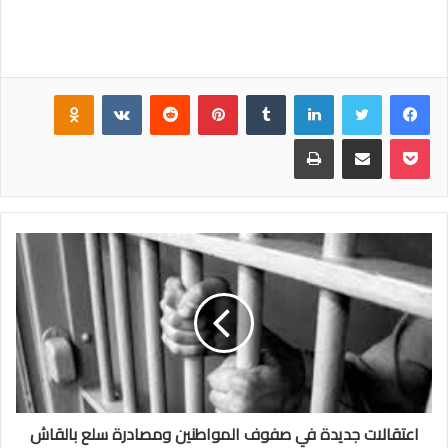
فيسبوك
تويتر
لينكدإن
‏Tumblr
بينتيريست
‏Reddit
‏VKontakte
Odnoklassniki
بوكيت
مشاركة عبر البريد
طباعة
اعتقالات جديدة في صفوف المواطنين ومصادرة سلع بالقاش