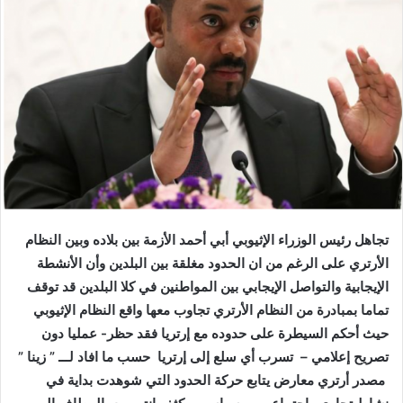
ر
ي
د
ا
إ
ل
ك
ت
ر
و
ن
تجاهل رئيس الوزراء الإثيوبي أبي أحمد الأزمة بين بلاده وبين النظام
ي
الأرتري على الرغم من ان الحدود مغلقة بين البلدين وأن الأنشطة
ا
الإيجابية والتواصل الإيجابي بين المواطنين في كلا البلدين قد توقف
تماما بمبادرة من النظام الأرتري تجاوب معها واقع النظام الإثيوبي
حيث أحكم السيطرة على حدوده مع إرتريا فقد حظر- عمليا دون
تصريح إعلامي – تسرب أي سلع إلى إرتريا حسب ما افاد لـــ ” زينا ”
مصدر أرتري معارض يتابع حركة الحدود التي شوهدت بداية في