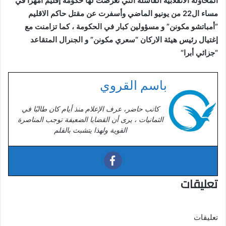
المحاولة الانقلابية الفاشلة التي تعرضت لها حكومة إقليم أمهرا في
مساء ال22 من يونيو الماضي وأسفرت عن مقتل حاكم الاقليم
“أمباتشو مكونن” و مسؤولين كبار في الحكومة ، كما تزامنت مع
إغتيال رئيس هيئة الاركان “سعري مكونن” و الجنرال المتقاعد
“جزائي أبرا
“
باسم القروي
كاتب حاضر، عرف الإعلام منذ أيام كان طالبًا في
الثمانيات ، يرى أن القضايا الضعيفة توجب المناصرة
القوية ولهذا يتشبث بالقلم
تعليقات
تعليقات