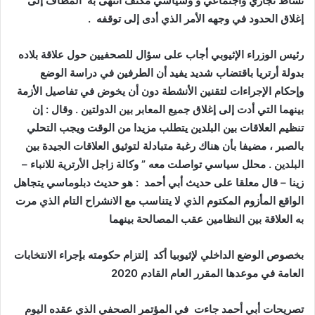
نشاط تجاري واجتماعي و وسياسي مكثف انتهى به المطاف إلى
إغلاق الحدود في وجهه الأمر الذي أدى إلى توقفه .
رئيس الوزراء الإثيوبي أجاب على سؤال للصحفيين حول علاقة بلاده
بدولة أرتريا باقتضاب شديد يفيد أن الطرفين في دراسة الوضع
وإحكام الإجراءات لتقنين الأنشطة دون أن يخوض في تفاصيل الأزمة
بينهما التي أدت إلى إغلاق جميع المعابر بين الدولتين . وقال : إن
تنظيم العلاقات بين البلدين يتطلب مزيدا من الوقت ويجب التحلي
بالصبر ، مضيفا بأن هناك رغبة متبادلة لتوثيق العلاقات الجيدة بين
البلدين . محلل سياسي تواصلت معه ” وكالة زاجل الأرترية للانباء –
زينا – قال معلقا على حديث أبي أحمد : هو حديث دبلوماسي يتجاهل
الواقع المأزوم المكتوم الذي لا يتناسب مع الانشراح التام الذي مرت
به العلاقة بين النظامين عقب المصالحة بينهما
بخصوص الوضع الداخلي لإثيوبيا أكد إلتزام حكومته بإجراء الانتخابات
العامة في موعدها المقرر العام القادم 2020
تصريحات أبي أحمد جاءت في المؤتمر الصحفي الذي عقده اليوم