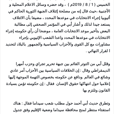
الخميس ( 1 / 8 / 2019م ) ، وقد حضره وسائل الاعلام المحلية و
الأجنبية ،حيث قال إنه من مصلحة إئتلاف الجبهة الثورية الحاكم في
أثيوبيا إجراء الانتخابات في موعدها المحدد ، مضيفا بأن الائتلاف
يستعد جيدا لذلك و أشار أبي في المؤتمر الصحفي إلى مطالبة
البعض بتأخير موعد الانتخابات العامة ، موضحا أن رأي حكومته إجراء
الانتخابات في موعدها المحدد واعدا الشعب الإثيوبي بإجراء
مشاورات مع كل القوى والأحزاب السياسية والجمهور بالبلاد لتحديد
ا لقرار النهائي .
وقلل أبي من التوتر القائم بين جبهة تحرير تجراي وحزب أمهرا
الديمقراطي وقال : إن الخلافات السياسية بين الأحزاب أمر عادي
وشائع في العالم .ودافع عن حكومته بخصوص التهمة الموجهة إليها
إعلاميا حول انتهاكها حقوق الإنسان فقال : إن حكومته تؤمن بسيادة
القانون وتلتزم بها
وتطرق حديث أبي أحمد حول مطلب شعب سيداما فقال : هناك
استفتاء منتظر لمنح محافظة سيداما وضعية الإقليم وفق جدول