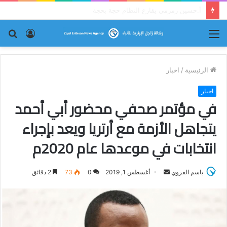
قراءة نقدية في قصيدة إرترية : (ما كان لم يكن!)
القائمة
تسجيل
بح
الدخول
عن
الرئيسية
/
اخبار
اخبار
في مؤتمر صحفي محضور أبي أحمد
يتجاهل الأزمة مع أرتريا ويعد بإجراء
انتخابات في موعدها عام 2020م
باسم القروي
أ
أغسطس 1, 2019
0
73
2 دقائق
ر
س
ل
ب