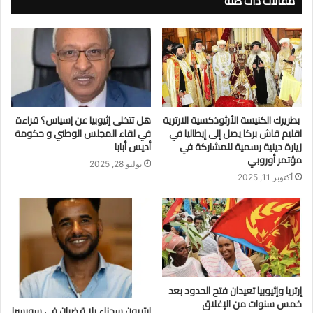
مقالات ذات صلة
بطريرك الكنيسة الأرثوذكسية الارترية
هل تتخلى إثيوبيا عن إسياس؟ قراءة
اقليم قاش بركا يصل إلى إيطاليا في
في لقاء المجلس الوطني و حكومة
زيارة دينية رسمية للمشاركة في
أديس أبابا
مؤتمر أوروبي
يوليو 28, 2025
أكتوبر 11, 2025
إرتريا وإثيوبيا تعيدان فتح الحدود بعد
خمس سنوات من الإغلاق
إرتريون سجناء بلا قضبان في سويسرا