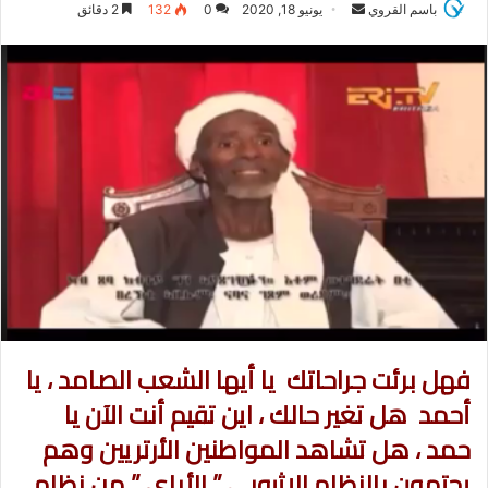
باسم القروي
أ
يونيو 18, 2020
0
132
2 دقائق
ر
س
ل
ب
ر
ي
د
ا
إ
ل
ك
ت
ر
فهل برئت جراحاتك يا أيها الشعب الصامد ، يا
و
أحمد هل تغير حالك ، اين تقيم أنت الآن يا
ن
ي
حمد ، هل تشاهد المواطنين الأرتريين وهم
ا
يحتمون بالنظام الإثيوبي ” الأباي ” من نظام