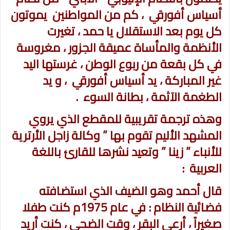
أسياس أفورقي ، كم من المواطنين يموتون
كل يوم بعد الاستقلال يا حمد ، تغيرت
الأنظمة والمأساة عميقة الجزور ، مغروسة
في كل بقعة من ربوع الوطن ، غرستها اليد
غير المباركة ، يد أسياس أفورقي ، و يد
الطغمة الآثمة ، بطانة السوء .
وهذه ترجمة تقريبية للمقطع الذي يروي
المشهد الأليم تقوم بها ” وكالة زاجل الأرترية
للأنباء ” زينا ” وتعيد نشرها للقارئ باللغة
العربية :
قال أحمد وهو الضيف الذي استضافته
فضائية النظام : في عام 1975م كنت طفلا
صغيراً ، أرعى البقر ، وقت الضحى ، كنت أريد