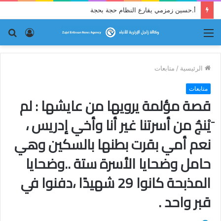
أ.حسين زمزمي يقارع النظام حجة بحجة
القائمة
تسجيل
بح
الدخول
عن
الرئيسية
/
متابعات
متابعات
قصة مؤلمة يرويها من عايشها : لم
َيْنجُ من أسرتنا غير أنا وأخي إدريس ،
نعم أمي بقرت بطنها بالسكين وهي
حامل وضحايا الأسرة ستة ..وضحايا
المذبحة كانوا 29 شهيدًا ،دفنوا في
قبر واحد .