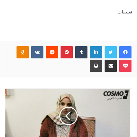
تعليقات
فيسبوك
تويتر
لينكدإن
‏Tumblr
بينتيريست
‏Reddit
‏VKontakte
Odnoklassniki
بوكيت
مشاركة عبر البريد
طباعة