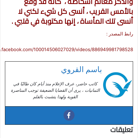
وأتذكر معالم أشخاصه ، كأنه قد وقع
بالأمس القريب ، أنسى كل شيء لكني لا
أنسى تلك المأساة ، إنها مكتوبة في قلبي .
رابط المصدر :
eb.facebook.com/100014506027029/videos/886949981798528/
باسم القروي
كاتب حاضر، عرف الإعلام منذ أيام كان طالبًا في
الثمانيات ، يرى أن القضايا الضعيفة توجب المناصرة
القوية ولهذا يتشبث بالقلم
تعليقات