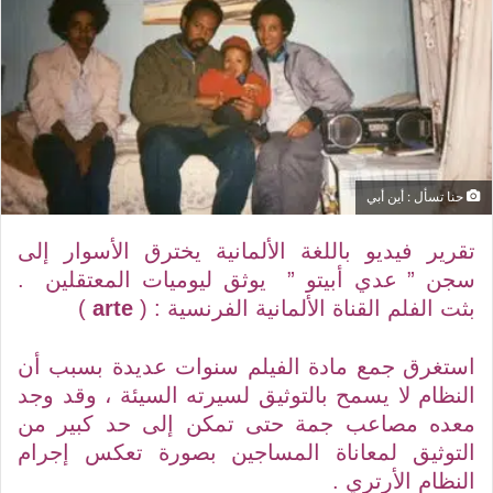
ع
ب
ل
ر
ى
ي
ت
د
و
ا
ي
إ
ت
ل
ر
ك
حنا تسأل : أين أبي
ت
تقرير فيديو باللغة الألمانية يخترق الأسوار إلى
ر
و
سجن ” عدي أبيتو ” يوثق ليوميات المعتقلين .
ن
بثت الفلم القناة الألمانية الفرنسية : (
arte
)
ي
ا
استغرق جمع مادة الفيلم سنوات عديدة بسبب أن
النظام لا يسمح بالتوثيق لسيرته السيئة ، وقد وجد
معده مصاعب جمة حتى تمكن إلى حد كبير من
التوثيق لمعاناة المساجين بصورة تعكس إجرام
النظام الأرتري .