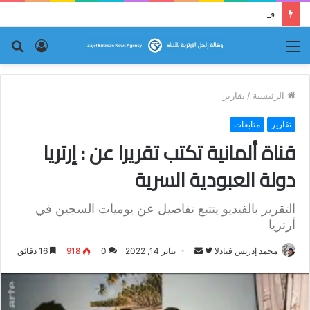
قراءة نقدية في قصيدة إرترية : (ما كان لم يكن!)
القائمة
تسجيل
بح
الدخول
عن
الرئيسية
/
تقارير
تقارير
متابعات
قناة ألمانية تكتب تقريرا عن : إرتريا
دولة العبودية السرية
التقرير بالفيديو يتتبع تفاصيل عن يوميات السجين في
أرتريا
محمد إدريس قنادلا
ت
أ
يناير 14, 2022
0
918
16 دقائق
ا
ر
ب
س
ع
ل