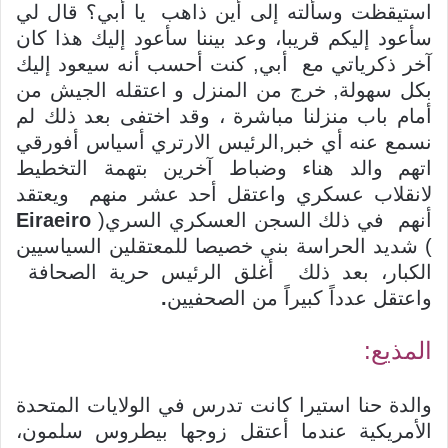
استيقظت وسألته إلى أين ذاهب يا أبي؟ قال لي
سأعود إليكم قريبا، وعد بيننا سأعود إليك هذا كان
آخر ذكرياتي مع أبي, كنت أحسب أنه سيعود إليك
بكل سهولة, خرج من المنزل و اعتقله الجيش من
أمام باب منزلنا مباشرة ، وقد اختفى بعد ذلك لم
نسمع عنه أي خبر,الرئيس الارتري أسياس أفورقي
اتهم والد هناء وضباط آخرين بتهمة التخطيط
لانقلاب عسكري واعتقل أحد عشر منهم ويعتقد
أنهم في ذلك السجن العسكري السري(
Eiraeiro
) شديد الحراسة بني خصيصا للمعتقلين السياسيين
الكبار، بعد ذلك أغلق الرئيس حرية الصحافة
واعتقل عدداً كبيراً من الصحفيين
.
المذيع:
والدة حنا استيرا كانت تدرس في الولايات المتحدة
الأمريكية عندما أعتقل زوجها بيطروس سلمون،