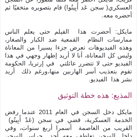
العسكري( سجن عَد أَبِيتُوا) قام بتصويره متخفيًا ثم
أحضره معه.
مايكل: أحضرت هذا الفيلم حتى يعلم الناس
ممارسات النظام القمعية ضد الكبار والصغار،
وهذه الفيديوهات تعرض جزءا يسيرا من المعاناة
وليس كل المعاناة، أنا لا أريد إظهار وجهي في هذا
الفيديو حتى لا تتضرر عائلتي في إرتريا، الحكومة
تقوم بتعذيب أسر الهاربين منها،ورغم ذلك أريد
نشر هذا الفيديو.
المذيع: هذه خطة التوثيق
مايكل دخل السجن في العام 2011 عندما رفض
الخدمة العسكرية، قضي في سجن (عَدْ أَبِيتُو)
القريب من العاصمة أسمرا أربع سنوات، وفي
داخل السجن تعاطف معه أحد حراس السجن