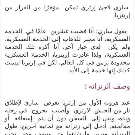
ساري لاجئ إرتري تمكن مؤخرًا من الفرار من
إريتريا.
يقول ساري: أنا قضيت عشرين عامًا في الخدمة
العسكرية، أنا مجبر للذهاب إلى الخدمة العسكرية،
ولم يكن لدي خيار آخر، أنا أكره تلك الخدمة
العسكرية، ولذا غادرت إريتريا
،
الخدمة العسكرية
محدودة بزمن في كل العالم، لكن في إرتريا ليست
كذلك إنها خدمة إلى الأبد.
وصف الزنزانة :
عند هروبه الأول من إرتريا تعرض ساري لإطلاق
نار من الجيش الارتري وأصيب بجروح في رجله
ويده، ونقل إلى السجن دون أن يتم إسعافه أو
معالجته, أدخل إلى زنزانة مع ثمانية آخرين، طول
الزنزانة مترين وارتفاعها متر ونصف وهي تحت