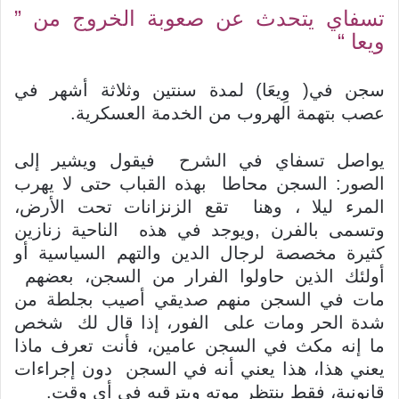
تسفاي يتحدث عن صعوبة الخروج من ”
ويعا “
سجن في( وِيعَا) لمدة سنتين وثلاثة أشهر في
عصب بتهمة الهروب من الخدمة العسكرية.
يواصل تسفاي في الشرح فيقول ويشير إلى
الصور: السجن محاطا بهذه القباب حتى لا يهرب
المرء ليلا ، وهنا تقع الزنزانات تحت الأرض،
وتسمى بالفرن ,ويوجد في هذه الناحية زنازين
كثيرة مخصصة لرجال الدين والتهم السياسية أو
أولئك الذين حاولوا الفرار من السجن، بعضهم
مات في السجن منهم صديقي أصيب بجلطة من
شدة الحر ومات على الفور، إذا قال لك شخص
ما إنه مكث في السجن عامين، فأنت تعرف ماذا
يعني هذا، هذا يعني أنه في السجن دون إجراءات
قانونية، فقط ينتظر موته ويترقبه في أي وقت.