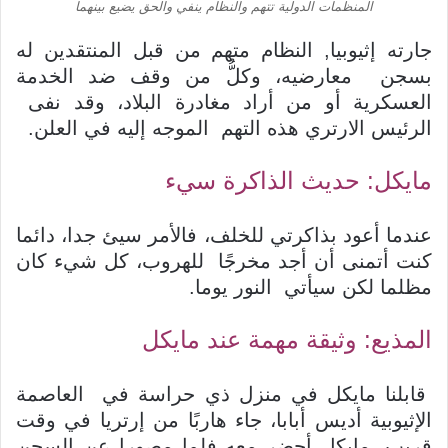
المنظمات الدولية تتهم والنظام ينفي والحق يضيع بينهما
جارته إثيوبيا, النظام متهم من قبل المنتقدين له
بسجن معارضيه، وكلُّ من وقف ضد الخدمة
العسكرية أو من أراد مغادرة البلاد، وقد نفى
الرئيس الارتري هذه التهم الموجه إليه في العلن.
مايكل: حديث الذاكرة سيء
عندما أعود بذاكرتي للخلف، فالأمر سيئ جدا، دائما
كنت أتمنى أن أجد مخرجًا للهروب، كل شيء كان
مظلما لكن سيأتي النور يوما.
المذيع: وثيقة مهمة عند مايكل
قابلنا مايكل في منزل ذي حراسة في العاصمة
الإثيوبية أديس أبابا، جاء هاربًا من إرتريا في وقت
قريب، مايكل أحضر معه فلما مصورا عن السجن