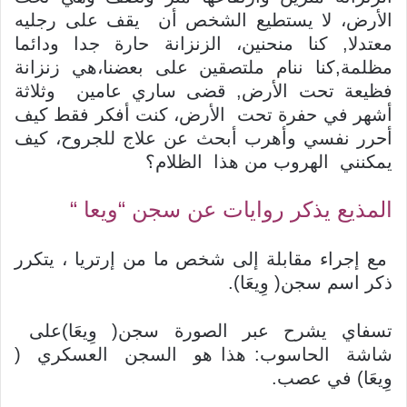
الأرض، لا يستطيع الشخص أن يقف على رجليه
معتدلا, كنا منحنين، الزنزانة حارة جدا ودائما
مظلمة,كنا ننام ملتصقين على بعضنا،هي زنزانة
فظيعة تحت الأرض, قضى ساري عامين وثلاثة
أشهر في حفرة تحت الأرض، كنت أفكر فقط كيف
أحرر نفسي وأهرب أبحث عن علاج للجروح، كيف
يمكنني الهروب من هذا الظلام؟
المذيع يذكر روايات عن سجن “ويعا “
مع إجراء مقابلة إلى شخص ما من إرتريا ، يتكرر
ذكر اسم سجن( وِيعَا).
تسفاي يشرح عبر الصورة سجن( وِيعَا)على
شاشة الحاسوب: هذا هو السجن العسكري (
وِيعَا) في عصب.