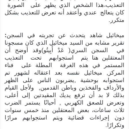
التعذيب،هذا الشخص الذي يظهر على الصورة
كان يتعالج عندي وأعتقد أنه تعرض للتعذيب بشكل
متكرر.
ميخائيل شاهد يتحدث عن تجربته في السجن
:
تقرير مشابه من السيد ميخائيل الذي كان مسجونا
في السجن السري( عَدْ أَبِيتُو)وقد أوضح أن
المعتقلين هنا يتم استجوابهم تحت التعذيب
المستمر في هذه الغرفة المطلة على فناء
المركز, ميخائيل نفسه بعد اعتقاله لشهور تم
استجوابه بوحشية ,يضربون الناس على الظهر
والأرداف والفخذين وباطن القدمين, ولأجل القيام
بذلك لا بد أن ترفع يديك المقيدتين إلى أعلى،
وتعرض للصعق الكهربي , أحيانًا يستمر الضرب
ثلاث ساعات، بعض المعتقلين منذ خمس سنوات
دون إجراءات قضائية ويتم استجوابهم مرارًا
وتكرارًا.