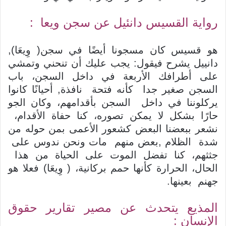
رواية القسيس دانئيل عن سجن ويعا :
هو قسيس كان مسجونا أيضًا في سجن( وِيعَا),
دانييل يشرح فيقول: يجب عليك أن تنحني وتمشي
على أطرافك الأربعة في داخل السجن، باب
السجن صغير جدا كأنه فتحة نافذة, أحيانًا كانوا
يركلوننا في داخل السجن بأقدامهم، وكان الجو
حارًا بشكل لا يمكن تصوره، كنا حفاة الأقدام،
نشعر ببعضنا البعض كشعور الأعمى بمن حوله من
شدة الظلام ,بعض منهم مات ونحن ندوس على
جثثهم، كنا تفضل الموت على الحياة من هذا
الحال، الحرارة كأنها حمم بركانية، ( وِيعَا) فعلا هو
جهنم بعينها.
المذيع يتحدث عن مصير تقارير حقوق
الإنسان :