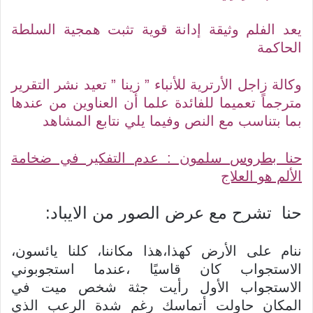
يعد الفلم وثيقة إدانة قوية تثبت همجية السلطة
الحاكمة
وكالة زاجل الأرترية للأنباء ” زينا ” تعيد نشر التقرير
مترجماً تعميما للفائدة علما أن العناوين من عندها
بما بتناسب مع النص وفيما يلي نتابع المشاهد
حنا بطروس سلمون :
عدم التفكير في ضخامة
الألم هو العلاج
حنا تشرح مع عرض الصور من الايباد:
ننام على الأرض كهذا،هذا مكاننا، كلنا يائسون،
الاستجواب كان قاسيًا ،عندما استجوبوني
الاستجواب الأول رأيت جثة شخص ميت في
المكان حاولت أتماسك رغم شدة الرعب الذي