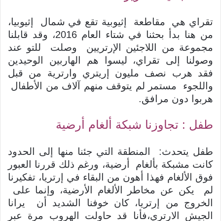
تقراي هي مقاطعة إثيوبية تقع في شمال إثيوبيا،
من هنا بدأ بحثنا في شتاء العام 2016، وقد قابلنا
مجموعة من اللاجئين الإرتريين وصلت للتو عند
وصولنا إلى تقراي، ليسوا هم الهاربين الوحيدين
فقد هرب نصف مليون إريتري وارترية من قبل
واللجوء مستمر لم يتوقف منهم آلاف من الأطفال
هربوا دون مرافق.
طفل : تجاوزنا شبكة ألغام أرضية
طفل يتحدث: المنطقة التي جئنا منها إلى الحدود
كانت مشبكة بألغام أرضية، ورغم ذلك قررنا العبور
فوق الألغام فهذا أهون من البقاء في إرتريا، تفكيرنا
لم يكن عن مخاطر الألغام الأرضية، وإنما على
الخروج من إرتريا، كان خوفنا الشديد أن يرانا
الجيش الارتري،فأنا قد حاولت الهروب مرة عبر