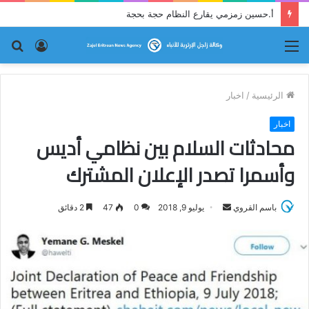
أ.حسين زمزمي يقارع النظام حجة بحجة
القائمة
تسجيل
بح
الدخول
عن
الرئيسية
/
اخبار
اخبار
محادثات السلام بين نظامي أديس
وأسمرا تصدر الإعلان المشترك
باسم القروي
أ
يوليو 9, 2018
0
47
2 دقائق
ر
س
ل
ب
ر
ي