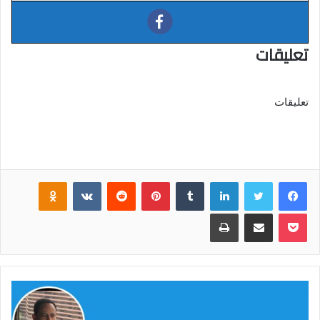
تعليقات
تعليقات
فيسبوك
تويتر
لينكدإن
‏Tumblr
بينتيريست
‏Reddit
‏VKontakte
Odnoklassniki
بوكيت
مشاركة عبر البريد
طباعة