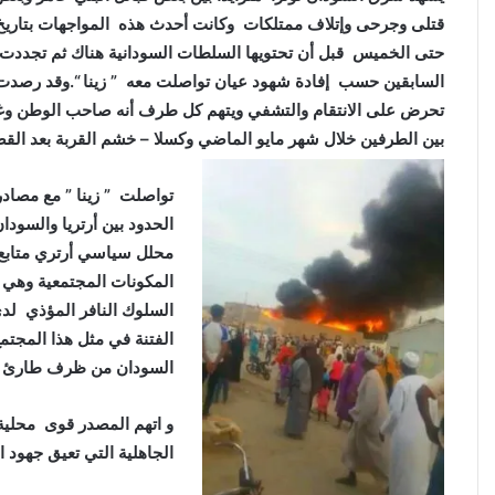
حتى الخميس قبل أن تحتويها السلطات السودانية هناك
ثم تجددت ا
السابقين حسب إفادة شهود عيان تواصلت معه ” زينا “.وقد رصدت وكا
تحرض على الانتقام والتشفي ويتهم كل طرف أنه صاحب الوطن وغ
بين الطرفين خلال شهر مايو الماضي وكسلا – خشم القربة بعد ال
تواصلت ” زينا ” مع مصاد
الحدود بين أرتريا والسودا
محلل سياسي أرتري متابع ع
المكونات المجتمعية وهي ق
السلوك النافر المؤذي لدى
الفتنة في مثل هذا المجتم
السودان من ظرف طارئ نسا
و اتهم المصدر قوى محلية
الجاهلية التي تعيق جهود ا