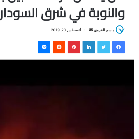
والنوبة في شرق السودان
باسم القروي
أ
أغسطس 23, 2019
ر
فيسبوك
تويتر
لينكدإن
بينتيريست
‏Reddit
ماسنجر
س
ل
ب
ر
ي
د
ا
إ
ل
ك
ت
ر
و