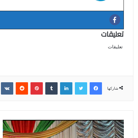
تعليقات
تعليقات
فيسبوك
تويتر
لينكدإن
‏Tumblr
بينتيريست
‏Reddit
‏kte
شاركها