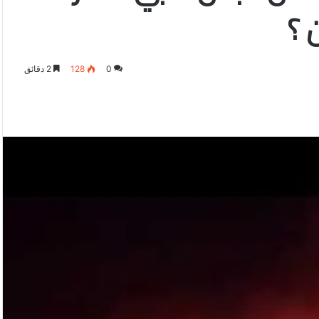
 ؟
0
128
2 دقائق