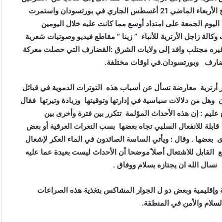
قتلى وجرحى وإتلاف ممتلكات وكانت أحدث هذه المواجهات بتاريخ الأربعاء الماضي 21 أغسطس الجاري في بورتسودان واستمرت
ليوم الجمعة على امتداد أوسع مما كانت عليه خلال اليومين
لة زاجل الأرترية للأنباء ” زينا ” مقاطع فيديو وصوتيات شعرية
يره مجتلب وافد إلى ولايات الشرق :القضارف التي حصلت معركة
قضارف وبورتسودان.في اوقات مختلفة.
ر أرترية معارضة تسأل عن أسباب هذه التوترات الدموية في قبائل
ن وهل من دلالات سياسية في إدارتها وتوقيتها وزيادة وتيرتها فقال
ليم : إن هذه الأحداث المؤلمة تتكرر بين فترة وأخرى بين
ابلة للانفعال السلبي تجاه بعضها بسب النعرات العرقية أو بعض
 بعضها . وقال : ويأتي الساسة الصائدون في الماء العكر لإشعال
ع القابل للاشتعال أصلا ًموضحا أن الأحداث ليست بعيدة عما عليه
ل الله ان يجتازه بسلام ووفاق .
 وإقليمية وبعض دو ل الجوار المشاكس بتغذية هذه الصراعات
لسلام والأمن في المنطقة.