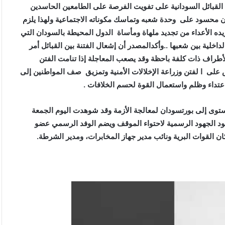
القبائل السودانية على تفويت الفرصة على الطامعين الحاسدين
ان محسود على وحدة شعبه وتماسك مكوناته الاجتماعية ولهذا يلزم
ده الأعداء من تجديد ملهاة ومأساة الدول المحيطة بالسودان التي
اخلية بين شعبها ..وأكدالمصدر أن إشعال الفتنة بين القبائل أمر
لأطراف ذات كلفة باحظة وقد يصعب المعاجلة إذا تنامت الفتن
لى ا لفتن وزراعة الإخلالات الأمنية وتمزيق صف المواطنين إلى
عتداء وظلم واستعمال القوة لحسم الخلافات .
ستوى إلى بورتسودان لمعالجة الأزمة وقد شوهدت اليوم الجمعة
ود الجهود الرسمية لاحتواء الموقف ويضم الوفد الرسمي عضو
القوات البرية ونائب مدير جهاز المخابرات، ومدير الشرطة.