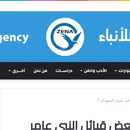
حجة
حوارات
الأدب والفن
دراســات
من نحن
أخـــرى
ة في شرق السودان ؟
عض قبائل النبي عامر