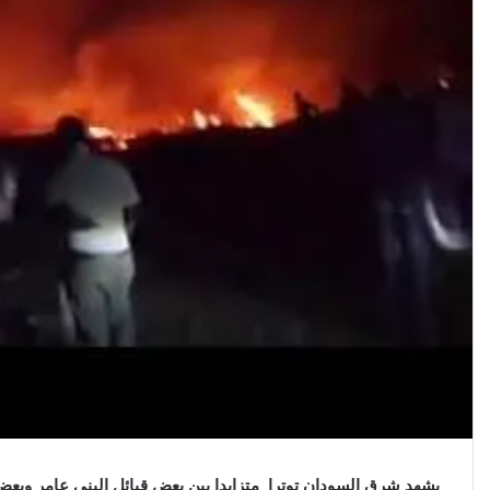
ن
ي
ا
يشهد شرق السودان توترا متزايدا بين بعض قبائل البني عامر وبع