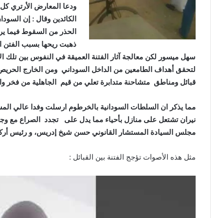
ودعا المعارض الأرتري كل 
الكائدين وقال : إن السود
الحذر من السقوط فيما يري
ذهبت ريحها بسبب الفتن الد
سهل ميسور لكن معالجة آثار الفتنة العميقة في النفوس بين تلك ا
لتحقق أهداف الطامعين من الداخل السوداني ومن الخارج الحريص ع
قبائل ومناطق متشاحنة متدابرة تعلي من قيم الجاهلية من فخر وا
مما يذكر ان السلطات السودانية بالخرطوم ارسلت وفدا عالي الم
نيران تشتعل على منازل بأحياء مما يدل على تجدد الصراع مع وج
مجلس السيادة المستشار القانوني حسن شيخ إدريس، و رئيس أركان 
مثل هذه الأصوات تؤجج الفتنة بين القبائل :