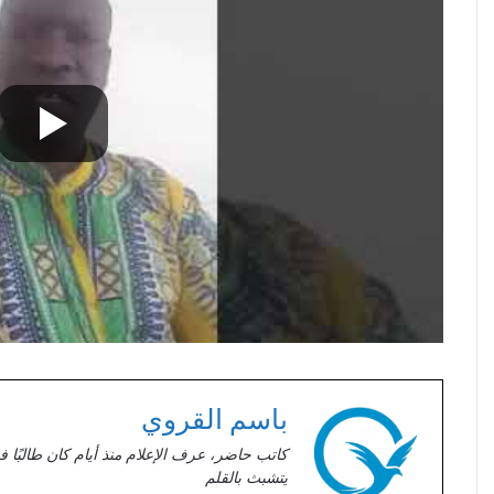
باسم القروي
كاتب حاضر، عرف الإعلام منذ أيام كان طالبًا ف
يتشبث بالقلم