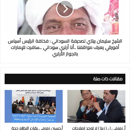
الشيخ سليمان بيتاي لصحيفة السوداني : فخافة الرئيس أسياس
أفورقي يعرف مواقفنا ..أنا أرتري سوداني ...سافرت للإمارات
بالجواز الأرتري
مقالات ذات صلة
أ. زمزمي ل ( زينا ) لا توجد إصلاحات
أ.حسين زمزمي يقارع النظام حجة