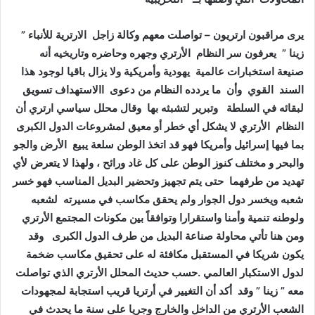
يرى مراقبون ارتريون – تواصلت معهم وكالة زاجل الارترية للأنباء ”
زينا ” يعرفون سر النظام الأرتري وجهره وحاضره وتاريخيه أنه
صنيعة استخبارات عالمية يهودية وأمريكية ولا يزال باقيا لوجود هذا
السند القوي وأن ما يردده النظام من دعوى االاستهداف تسويق
لبقائه في السلطة وتبرير لتشبثه بها وقال محلل سياسي ارتري أن
النظام الأرتري لا يشكل أي خطر أو معيق لمشروعات الدول الكبرى
بما فيها إسرائيل وأمريكا فهو قد اتخذ الوطن سلعة يبيع الأرض والجو
والبحر و مختلف كنوز الوطن على كل غاد ورائح ، ولهذا لا يتعرض لأي
تهديد من طرفهما حتى يتم تجهيز وتحضير البديل المناسب فهو خسر
شعبه ويخسر دول الجوار ولم يحقق مكاسب في مسيرته لشعبه
ولوطنه تنمية وأمنا واستقرارا وتوافقاً بين مكونات المجتمع الأرتري
ومن هنا تأتي محاولة صناعة البديل من طرف الدول الكبرى وقد
يكون شريكا في المستقبل مكافئة له على تحقيق مكاسب ضخمة
لدول الاستكبار العالمي .حسب حديث المحلل الأرتري الذي تواصلت
معه ” زينا ” وقد أكد أن التغيير في أرتريا قريب استجابة لمجهودات
الشعب الأرتري من الداخل والخارج وجريا على سنة ما يحدث في