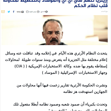
ر
ي
د
ا
إ
ل
ك
ت
ر
يتحدث النظام الأرتري هذه الأيام في إعلامه وقد تناقلت عنه وسائل
و
إعلام مختلفة مثل الجزيرة أنه يتعرض ومنذ سنوات طويلة لمحاولات
ن
إسقاطه يقوم بها ضده وكالة الاستخبارات الإمريكية (
( CIA)
ي
وجهاز الاستخبارات الإسرائيلية ( الموساد )
ا
ونشرت الحكومة الأرترية تقارير زعمت فيها أنها محاولات من
الجهازين استهدفت هز نظامه
وتحدث بكبرياء أن صمود شعبه وصمود نظامه أبطلا مفعول تلك
المحاولات التي وصفها بــ ” التخريبية ”