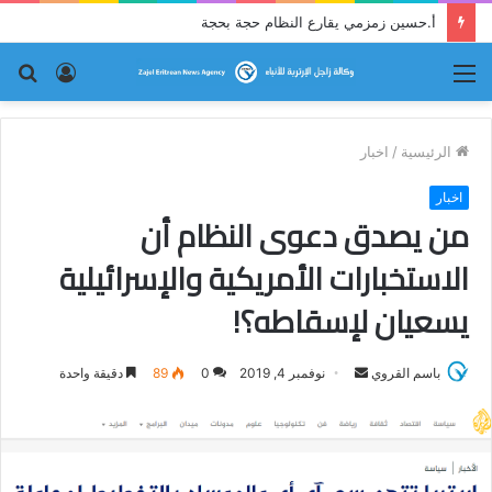
أ.حسين زمزمي يقارع النظام حجة بحجة
القائمة
تسجيل
بح
الدخول
عن
الرئيسية
/
اخبار
اخبار
من يصدق دعوى النظام أن
الاستخبارات الأمريكية والإسرائيلية
يسعيان لإسقاطه؟!
باسم القروي
أ
نوفمبر 4, 2019
0
89
دقيقة واحدة
ر
س
ل
ب