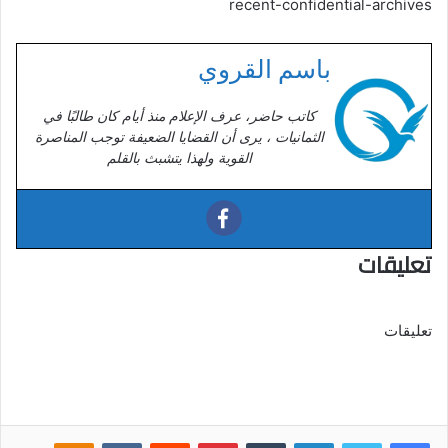
recent-confidential-archives
باسم القروي
كاتب حاضر، عرف الإعلام منذ أيام كان طالبًا في
الثمانيات ، يرى أن القضايا الضعيفة توجب المناصرة
القوية ولهذا يتشبث بالقلم
تعليقات
تعليقات
فيسبوك
تويتر
لينكدإن
‏Tumblr
بينتيريست
‏Reddit
‏VKontakte
Odnoklassniki