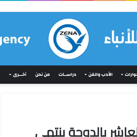
لمواجع
حوارات
الأدب والفن
دراســات
من نحن
أخـــرى
لعاشر بالدوحة ينتهي