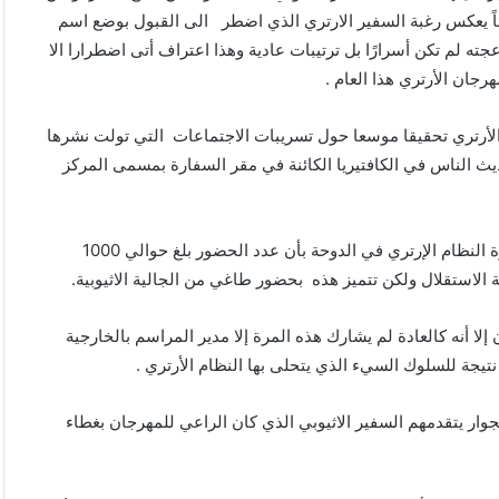
ئاً يعكس رغبة السفير الارتري الذي اضطر الى القبول بوضع اسم
جته لم تكن أسرارًا بل ترتيبات عادية وهذا اعتراف أتى اضطرارا الا
رجان الأرتري هذا العام .
 الأرتري تحقيقا موسعا حول تسريبات الاجتماعات التي تولت نشرها
ديث الناس في الكافتيريا الكائنة في مقر السفارة بمسمى المركز
وتحصلت ” زينا “من داخل صالة الحفلة الراقصة التي أقامتها سفارة النظام الإرتري في الدوحة بأن عدد الحضور بلغ حوالي 1000
استقلال ولكن تتميز هذه بحضور طاغي من الجالية الاثيوبية.
لا أنه كالعادة لم يشارك هذه المرة إلا مدير المراسم بالخارجية
نتيجة للسلوك السيء الذي يتحلى بها النظام الأرتري .
ار يتقدمهم السفير الاثيوبي الذي كان الراعي للمهرجان بغطاء