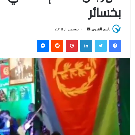
بخسائر
باسم القروي
أ
ديسمبر 1, 2018
ر
فيسبوك
تويتر
لينكدإن
بينتيريست
‏Reddit
ماسنجر
س
ل
ب
ر
ي
د
ا
إ
ل
ك
ت
ر
و