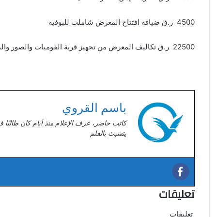
4500 ر.ق ضيافة افتتاح المعرض شاملت للبوفيه
22500 ر.ق تكاليف المعرض من تجهيز قرية القوميات والصور والملصقات
باسم القروي
كاتب حاضر، عرف الإعلام منذ أيام كان طالبًا ف
يتشبث بالقلم
تعليقات
تعليقات