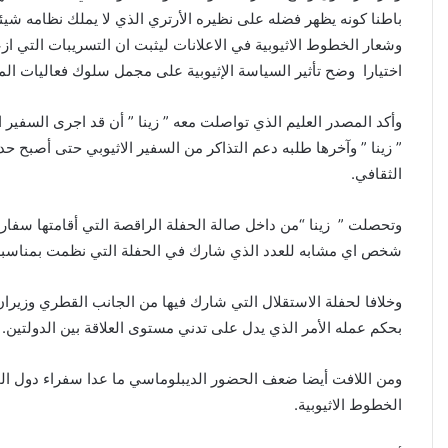
باطنا كونه يظهر فضله على نظيره الأرتري الذي لا يملك نظامه شي
وشعار الخطوط الاثيوبية في الاعلانات ليثبت ان التسريبات التي ازع
اختيارا وضح تأثير السياسة الإثيوبية على مجمل سلوك فعاليات المه
وأكد المصدر العليم الذي تواصلت معه ” زينا ” أن قد اجرى السفير
” زينا ” وآخرها طلبه دعم التذاكر من السفير الاثيوبي حتى أصبح ح
الثقافي.
شخص اي مشابه للعدد الذي شارك في الحفلة التي نظمت بمناسبة ال
وخلافا لحفلة الاستقلال التي شارك فيها من الجانب القطري وزيران إ
بحكم عمله الأمر الذي يدل على تدني مستوى العلاقة بين الدولتين. 
ومن اللافت أيضا ضعف الحضور الديبلوماسي ما عدا سفراء دول الجو
الخطوط الاثيوبية.