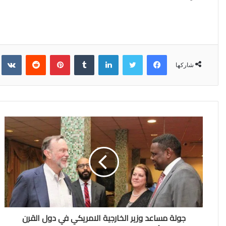
فيسبوك
تويتر
لينكدإن
‏Tumblr
بينتيريست
‏Reddit
‏kte
شاركها
جولة مساعد وزير الخارجية الامريكي في دول القرن