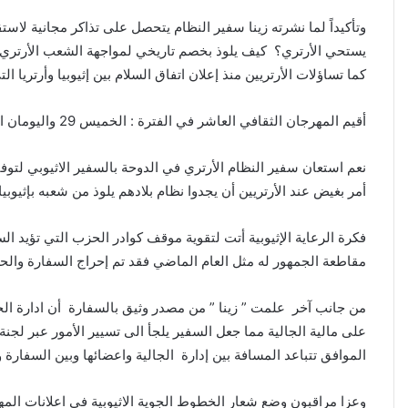
وتأكيداً لما نشرته زينا سفير النظام يتحصل على تذاكر مجانية لاستق
يستحي الأرتري؟ كيف يلوذ بخصم تاريخي لمواجهة الشعب الأرتري ؟
كما تساؤلات الأرتريين منذ إعلان اتفاق السلام بين إثيوبيا وأرتريا
أقيم المهرجان الثقافي العاشر في الفترة : الخميس 29 واليومان التاليات: الجمعة و السبت من شهر نوفمبر الجاري
نعم استعان سفير النظام الأرتري في الدوحة بالسفير الاثيوبي لتوفير
أمر بغيض عند الأرتريين أن يجدوا نظام بلادهم يلوذ من شعبه بإثيوبيا 
فكرة الرعاية الإثيوبية أتت لتقوية موقف كوادر الحزب التي تؤيد ا
مقاطعة الجمهور له مثل العام الماضي فقد تم إحراج السفارة والح
من جانب آخر علمت ” زينا ” من مصدر وثيق بالسفارة أن ادارة الجا
على مالية الجالية مما جعل السفير يلجأ الى تسيير الأمور عبر لجن
الموافق تتباعد المسافة بين إدارة الجالية واعضائها وبين السفارة و
وعزا مراقبون وضع شعار الخطوط الجوية الاثيوبية في اعلانات المه