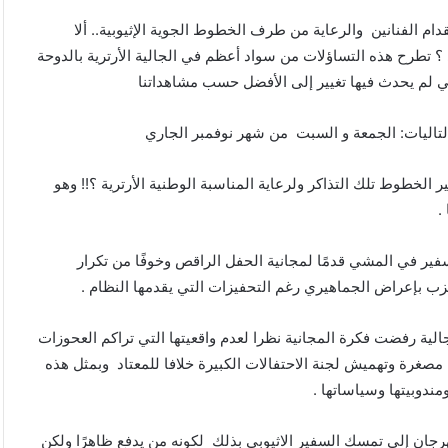
دام الفنانين والرعاية من طرف الخطوط الجوية الإثيوبية.. ألا
 تطرح هذه التساؤلات من سواد أعظم في الجالية الأرترية بالدوحة
 التي لم يحدث فيها تغيير إلى الأفضل حسب مشاهداتنا
 الخطوط تلك التذاكر ولرعاية المناسبة الوطنية الأرترية ؟!! وهو
.
لسفير في المشي قدمًا لمجانية الحفل الراقص وخوفًا من تكرار
زب بإعراض الجماهيري رغم التحفيزات التي يقدمها النظام .
لية رفضت فكرة المجانية نظرا لعدم واقعيتها التي تراكم العحوزات
ة مصغرة وتهميش لجنة الاحتفالات الكبيرة خلافا للمعتاد وبمثل هذه
مندوبيتها وسياساتها .
رجان إلى تمسك السفير الاثيوبي بذلك لكونه من يدفع ظاهرًا ولكن