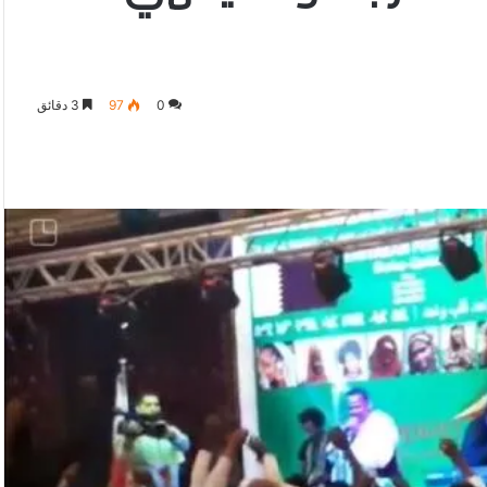
0
97
3 دقائق