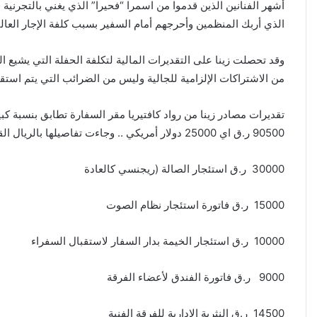
أشهر الفنانين الذين قدموا من اسمرا “فحيرا” الذي يغني بالتجرنية 
الذي أربك المنظمين وأحرجهم أمام السفير بسبب كلفة الإجار العالية
وقد تحصلت زينا على التقديرات المالية لتكلفة الحفلة التي يشيع ال
من الاشتراكات الإلزامية للجالية وليس من الضرائب التي يتم است
تقديرات مصادر زينا من رواد كافتيريا مقر السفارة تطابق بنسبة ك
90500 ر.ق اي 25000 دولار أمريكي .. وجاءت تفاصيلها بالريال القطري كالتالي:
30000 ر.ق استئجار الصالة (ريجنسي كالعادة
15000 ر.ق فاتورة استئجار نظام الصوت
10000 ر.ق استئجار الخيمة بدار السفار لاستقبال السفراء
9000 ر.ق فاتورة الفندق لأعضاء الفرقة
14500 ر.ق النثرية الإدارية للفرقة الفنية