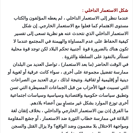
شكل الاستعمار الداخلي :
عندما ننظر إلى الاستعمار الداخلي ، لم يعطه المؤلفون والكتاب
مستوى الاهتمام كما فعلوا مع الاستعمار الخارجي. إن شكل
الاستعمار الداخلي الذي نتحدث عنه هو نظرية تسعى إلى تفسير
كيفية الحفاظ على عدم المساواة والهيمنة في المجتمع عندما لا
تكون هناك بالضرورة قوة أجنبية تحكم البلاد لكن توجد قوة محلية
تستأثر بالنفوذ على السلطة والثروة .
في الوقت الحاضر (ما بعد الاستعمار) ، تواصل العديد من البلدان
ممارسة تفضيل مجموعة على أخرى ، سواء كانت عرقية أو لغوية أو
دينية أو إقليمية أو ثقافية. ونتيجة لذلك ، نرى العديد من الصراعات
التي تسببت فيها الأحزاب من قبل الجماعات المسيطرة التي تسن
وتطبق سياسات حكومية واقتصادية وسياسية وسياسات اجتماعية
أخرى توزع الموارد بشكل غير متساوٍ بين أعضاء بلادهم.
ما الفرق إذن بين الاستعمار الخارجي والداخلي ، بخلاف إتقان لغة
البلاغة في ممارسة خطاب الثورة ضد الاستعمار ، أو جشع المقاومة
ومواجهة الاحتلال بلا مضمون وضد الواقع؟ ولا يزال القتل والسجن