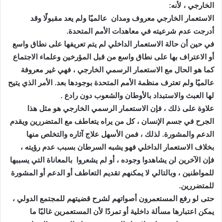
الخارجي ، لأنه
:
الاستعمار الخارجي معروف ومدان عالميًا ولم يعد مقبولًا وقد
أدرجت عدم شرعيته في معاهدات الأمم المتحدة
.
في حين أن حالة الاستعمار الداخلي لم يتم تعريفها على نطاق واسع
أو الاعتراف بها على نطاق واسع من قبل المؤرخين وعلماء الاجتماع
كما هو الحال مع الاستعمار الرسمي الخارجي ، فهي غير معروفة
عالميًا ولم تعترف منظمة الأمم المتحدة بوجودها بعد
.
الأمر الذي يتيح
لها العبث والاستبداد بالأوطان والشعوب دون رادع .
علاوة على ذلك ، فإن الاستعمار الرسمي الخارجي هو مثل هذا
الجرح في جسم الإنسان ، كل من يراه يتعاطف مع المتضررين ويقدم
الدعم والمشورة. لذلك ، فمن الأسهل علاج آثاره والتخلص منها
بخلاف الاستعمار الداخلي فهو يشبه
السرطان بسبب عدم رؤيته ،
فإن الآخرين لن يشاهدوا وجوده ، أو لم يشعروا بالمعاناة التي يسببها
للمواطنين ، وبالتالي لا يمكنهم تقديم التعاطف أو الدعم أو المشورة
للمتضررين.
حتى لو رفع المستعمرون أصواتهم لشرح قضيتهم للمجتمع الدولي ،
يمكن اعتبارها مسألة داخلية أو تمردًا لأن المستعمرين غالبًا ما