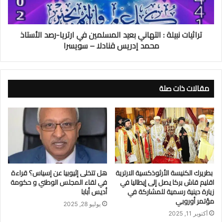
تراثيات نبيلة : التهاني بعيد المسلمين في ارتريا-رصد الأستاذ
محمد إدريس قنادلا – سويسرا
مقالات ذات صلة
بطريرك الكنيسة الأرثوذكسية الارترية
هل تتخلى إثيوبيا عن إسياس؟ قراءة
اقليم قاش بركا يصل إلى إيطاليا في
في لقاء المجلس الوطني و حكومة
زيارة دينية رسمية للمشاركة في
أديس أبابا
مؤتمر أوروبي
يوليو 28, 2025
أكتوبر 11, 2025