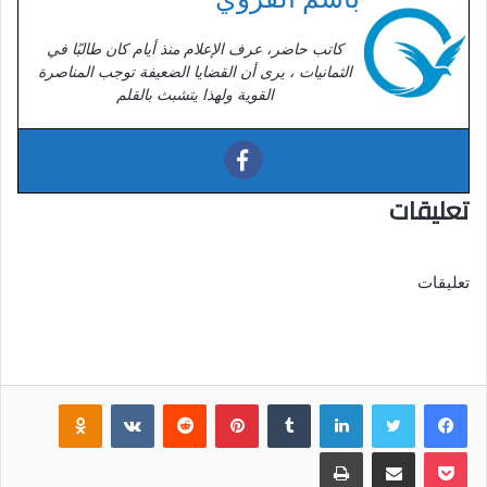
كاتب حاضر، عرف الإعلام منذ أيام كان طالبًا في
الثمانيات ، يرى أن القضايا الضعيفة توجب المناصرة
القوية ولهذا يتشبث بالقلم
تعليقات
تعليقات
فيسبوك
تويتر
لينكدإن
‏Tumblr
بينتيريست
‏Reddit
‏VKontakte
Odnoklassniki
بوكيت
مشاركة عبر البريد
طباعة