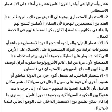
عشر وأستراليا في أواخر القرن الثامن عشر هم أمثلة على الاستعمار
الاستيطاني.
2- الاستعمار الاستعماري: وهو على النقيض من ذلك ، لم يتطلب هذا
العدد من المستعمرين للهجرة لأن السكان الأصليين يُسمح لهم
بالبقاء في مكانهم – خاصة إذا كان يمكن الضغط عليهم في الخدمة
كعمال
.
3- الاستعمار البديل: والمراد به أنتشجع القوة الاستعمارية جماعة أو
مجموعات عرقية من الدولة المستعمرة على الاستيلاء على الأرض
التي كانت تسيطر عليها سابقًا مجموعة أخرى. ويتم استخدام هذا
المصطلح لأول مرة من قبل عالم الأنثروبولوجيا سكوت أتران لوصف
البريطانيين السماح للصهيوني بالاستيطان في فلسطين
.
4- الاستعمار الداخلي: قد يستغل أقوى جزء من الدولة مناطق أو
شعوب أخرى أقل قوة. على سبيل المثال في سريلانكا ، شعر سكان
التاميل بأن الأغلبية السنهالية قمعتهم – مما أدى إلى حرب دامت
عقودًا بين الحكومة السريلانكية ومجموعة نمور التاميل ….سنرى ما
إذا كان يمكن تطبيق نوع الاستعمار الداخلي على الوضع الحالي لبلدنا
(إريتريا).