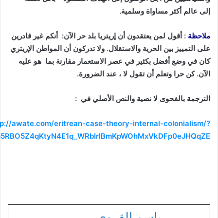
إلى عالم أكثر مساواة وسلمية
.
ملاحظة
: أقول لمن يعتقدون أن إريتريا بلد حر الآن: أنكم غير قادرين
على التمييز بين الحرية والاستقلال. ولا تدركون أن المواطن الإريتري
كان في وضع أفضل بكثير في عصر الاستعمار مقارنة بما هو عليه
الآن. كن حرا وتعلم أن تقول لا ، عند الضرورة.
الترجمة بالفحوى لا نصية والنص الأصلي في :
tp://awate.com/eritrean-case-theory-internal-colonialism/?
0I55RBO5Z4qKtyN4E1q_WRbIrIBmKpWOhMxVkDFp0eJHQqZE
باسم القروي