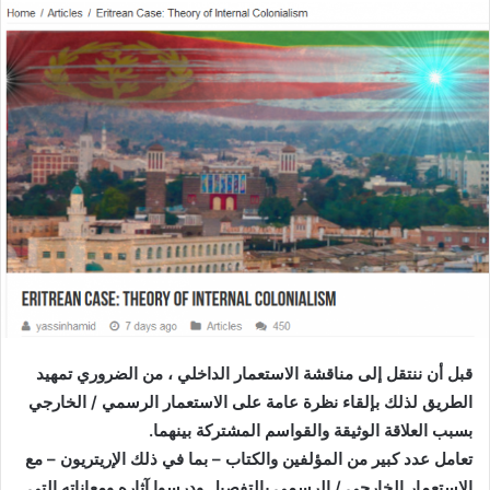
س
ل
ب
ر
ي
د
ا
إ
ل
ك
ت
ر
و
ن
قبل أن ننتقل إلى مناقشة الاستعمار الداخلي ، من الضروري تمهيد
ي
الطريق لذلك بإلقاء نظرة عامة على الاستعمار الرسمي / الخارجي
ا
بسبب العلاقة الوثيقة والقواسم المشتركة بينهما
.
تعامل عدد كبير من المؤلفين والكتاب – بما في ذلك الإريتريون – مع
الاستعمار الخارجي / الرسمي بالتفصيل ودرسوا آثاره ومعاناته التي