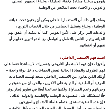
يقومون بدعاية مضادة لإخفاء الحقيقة ، وخداع الجمهور المحلي
والدولي ، والاختباء تحت الملابس من الوطنية
.
يضاف إلى ذلك أن الاستعمار الداخلي
يمكن أن يختبئ تحت عباءة
الوطنية ، وخداع وتضليل الجماهير من خلال الخطاب الثوري ،
والدعاية التي تركز على الأمن القومي. كما أنه يمكنه أن يلفق تهم
الخيانة ويتهم الناس بالتعامل والتواصل مع العدو لتبرير عقابهم أو
نفيهم أو اختفائهم
.
اهمية فهم الاستعمار الداخلي :
وأخيرًا ، فإن فهم الاستعمار التاريخي وتفسيراته لا يساعدنا فقط على
فهم الظروف والمعاناة الحالية لبعض الجماعات داخل دولة واحدة –
أولئك الذين يعانون من الاستعمار الداخلي نتيجة لهيمنة الجماعات
العرقية أو الطبقية أو الدينية على الآخرين ، والحرمان من حقوقهم
وحرياتهم وعدم المساواة. ولكنها تساعدنا أيضًا في تطوير إطار يوفر
حلًا للمشكلة على المستويات الوطنية والإقليمية والدولية. لذلك ،
فإن هذه القضية تستحق اهتمام علماء الاجتماع والمؤرخين
والسياسيين من أجل الوصول إلى الهدف المنشود – بأقل تكلفة –