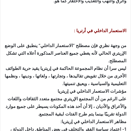
والرق والنهب والتعذيب والاحتقار كما هو
.
الاستعمار الداخلي في أرتريا :
من وجهة نظري فإن مصطلح “الاستعمار الداخلي” ينطبق على الوضع
الإريتري الحالي لأنه يغطي جميع العناصر المذكورة أعلاه التي تشكل
المصطلح
.
ليس سرا أن نظام المجموعة الحاكمة في إريتريا يقيد حرية الطوائف
الأخرى من خلال تقويض تقاليدها ، وتجارتها ، ولغاتها ، ودينها ، ونظمها
التعليمية والسياسية ، ويعيق تنميتها
.
مؤشرات الاستعمار الداخلي في إريتريا
على الرغم من أن المجتمع الإريتري مجتمع متعدد الثقافات واللغات
والأعراق والأديان ، إلا أن أحد هذه المكونات يسيطر على جميع موارد
الدولة تقريبًا بينما يتم طرح الفتات لبقية المجتمع
.
مظاهر الاستعمار الداخلي في إريتريا
:
1- اعتماد سياسة الفقر والتخلف في بعض المناطق داخل الدولة ،