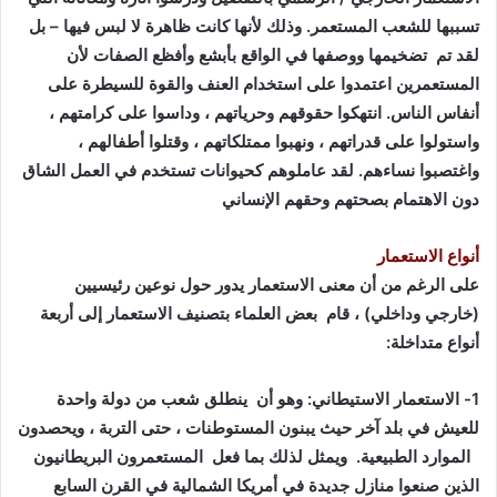
تسببها للشعب المستعمر. وذلك لأنها كانت ظاهرة لا لبس فيها – بل
لقد تم تضخيمها ووصفها في الواقع بأبشع وأفظع الصفات لأن
المستعمرين اعتمدوا على استخدام العنف والقوة للسيطرة على
أنفاس الناس. انتهكوا حقوقهم وحرياتهم ، وداسوا على كرامتهم ،
واستولوا على قدراتهم ، ونهبوا ممتلكاتهم ، وقتلوا أطفالهم ،
واغتصبوا نساءهم. لقد عاملوهم كحيوانات تستخدم في العمل الشاق
دون الاهتمام بصحتهم وحقهم الإنساني
أنواع الاستعمار
على الرغم من أن معنى الاستعمار يدور حول نوعين رئيسيين
(خارجي وداخلي) ، قام بعض العلماء بتصنيف الاستعمار إلى أربعة
أنواع متداخلة
:
1- الاستعمار الاستيطاني: وهو أن ينطلق شعب من دولة واحدة
للعيش في بلد آخر حيث يبنون المستوطنات ، حتى التربة ، ويحصدون
الموارد الطبيعية. ويمثل لذلك بما فعل المستعمرون البريطانيون
الذين صنعوا منازل جديدة في أمريكا الشمالية في القرن السابع