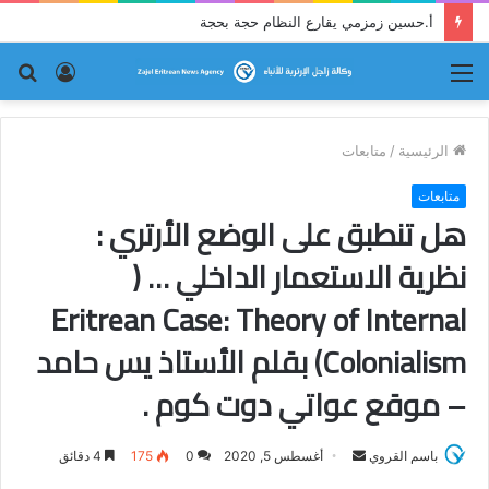
أ.حسين زمزمي يقارع النظام حجة بحجة
القائمة
تسجيل
بح
الدخول
عن
الرئيسية
/
متابعات
متابعات
هل تنطبق على الوضع الأرتري :
نظرية الاستعمار الداخلي … (
Eritrean Case: Theory of Internal
Colonialism) بقلم الأستاذ يس حامد
– موقع عواتي دوت كوم .
باسم القروي
أ
أغسطس 5, 2020
0
175
4 دقائق
ر