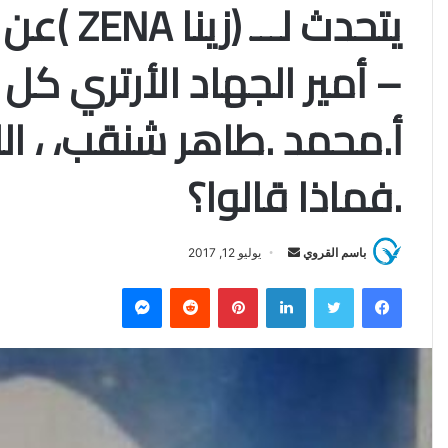
يتحدث لـ
– أمير الجهاد الأرتري كل
أ.محمد .طاهر شنقب، ، الل
.فماذا قالوا؟
باسم القروي
أ
يوليو 12, 2017
ر
فيسبوك
تويتر
لينكدإن
بينتيريست
‏Reddit
ماسنجر
س
ل
ب
ر
ي
د
ا