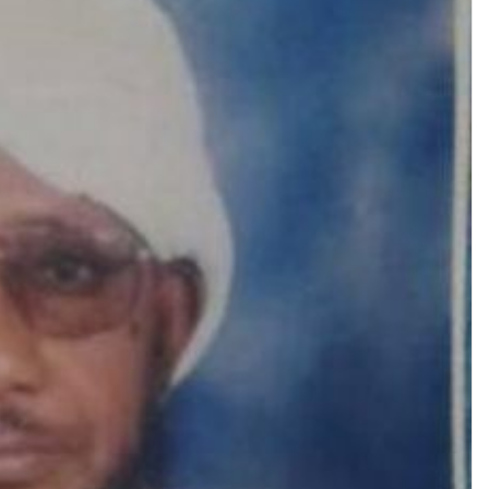
إ
ل
ك
ت
ر
و
ن
ي
ا