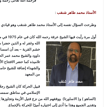
فرحمه الله تعالى رحمة و
الأستاذ محمد طاهر شنقب
:
وطرحت السؤال نفسه إلى الأستاذ محمد طاهر شنقب وهو قيادي با
أول مرة ر
الله وغفر له و الذين
حضرا من
خشم القربة – بعد أن اسسا
داوود والشيخ محمد عمر الحا
تلاميذه كما حضر الافتتاح ال
والشهداء إضافة للشيخ حامد 
من المعهد
قبيل الحركة كان الشيخ رجلا
الإسلامي في مناطق سمسم حي
(الساهو ) و( الاساورتا) ووفقهم الله من نزع فتيل الأزمة وتجاوز
وتقدير الجميع وهذا ما أدى إلى اختياره أميرًا للحركة بالإجماع.