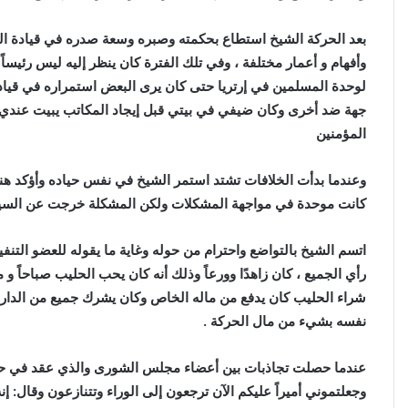
بعد الحركة الشيخ استطاع بحكمته وصبره وسعة صدره في قيادة الم
وأفهام و أعمار مختلفة ، وفي تلك الفترة كان ينظر إليه ليس رئيساً
لوحدة المسلمين في إرتريا حتى كان يرى البعض استمراره في قيادة ا
جهة ضد أخرى وكان ضيفي في بيتي قبل إيجاد المكاتب يبيت عندي ليل
المؤمنين
وعندما بدأت الخلافات تشتد استمر الشيخ في نفس حياده وأؤكد هنا
كانت موحدة في مواجهة المشكلات ولكن المشكلة خرجت عن الس
اتسم الشيخ بالتواضع واحترام من حوله وغاية ما يقوله للعضو التنفيذي 
رأي الجميع ، كان زاهدًا وورعاً وذلك أنه كان يحب الحليب صباحاً و
شراء الحليب كان يدفع من ماله الخاص وكان يشرك جميع من الدار 
نفسه بشيء من مال الحركة .
عندما حصلت تجاذبات بين أعضاء مجلس الشورى والذي عقد في حلفا الج
وجعلتموني أميراً عليكم الآن ترجعون إلى الوراء وتتنازعون وقال: إن