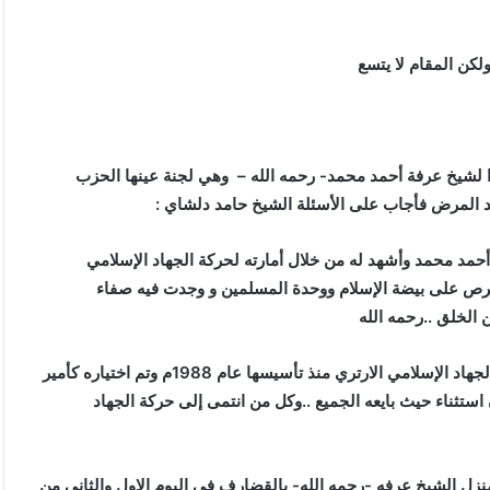
لكن المقام لا يتسع
 لشيخ عرفة أحمد محمد- رحمه الله – وهي لجنة عينها الحزب
ند المرض فأجاب على الأسئلة الشيخ حامد دلشاي
:
 أحمد محمد وأشهد له من خلال أمارته لحركة الجهاد الإسلامي
حرص على بيضة الإسلام ووحدة المسلمين و وجدت فيه صفاء
لخلق ..رحمه الله
.. 2-كان الشيخ أميراً لحركة الجهاد الإسلامي الارتري منذ تأسيسها عام 1988م وتم اختياره كأمير
ستثناء حيث بايعه الجميع ..وكل من انتمى إلى حركة الجهاد
 منزل الشيخ عرفه -رحمه الله- بالقضارف في اليوم الاول والثاني من