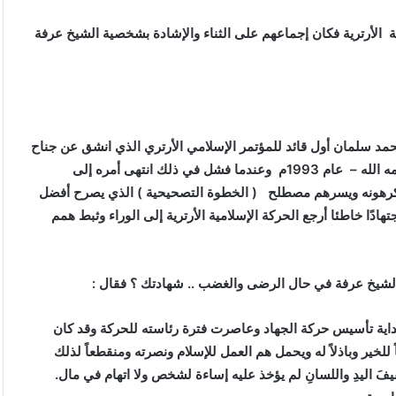
الأرترية فكان إجماعهم على الثناء والإشادة بشخصية الشيخ عرفة
سلمان أول قائد للمؤتمر الإسلامي الأرتري الذي انشق عن جناح
أبي سهيل- حفظه الله – الذي قاد الانقلاب على الشيخ عرفة – رحمه الله – عام 1993م وعندما فشل في ذلك انتهى أمره إلى
كرهونه ويسرهم مصطلح
( الخطوة التصحيحية ) الذي يصرح أفضل
جتهادًا خاطئا أرجع الحركة الإسلامية الأرترية إلى الوراء وثبط همم
الشيخ عرفة في حال الرضى والغضب .. شهادتك ؟ فقال :
اية تأسيس حركة الجهاد وعاصرت فترة رئاسته للحركة وقد كان
لخير وباذلاً له ويحمل هم العمل للإسلام ونصرته ومنقطعاً لذلك
َ اليدِ واللسانِ لم يؤخذ عليه إساءة لشخص ولا اتهام في مال.