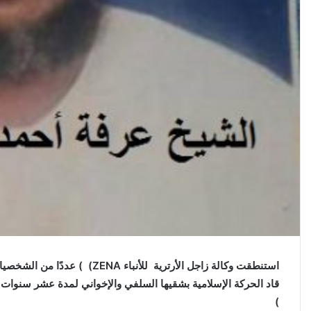
استنطقت وكالة زاجل الأرترية لل
)