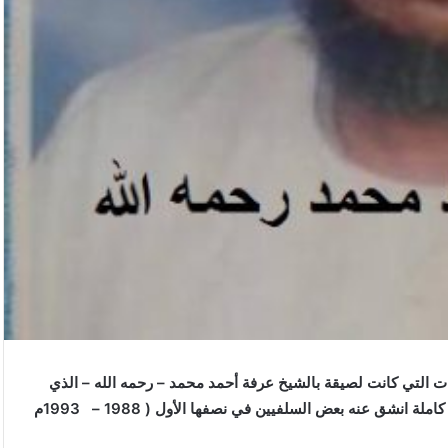
أنباء ZENA) ) عددًا من الشخصيات التي كانت لصيقة بالشيخ عرفة أحمد محمد – رحمه الله – الذي
قاد الحركة الإسلامية بشقيها السلفي والإخواني لمدة عشر سنوات كاملة انشق عنه بعض السلفيين في نصفها الأول ( 1988 – 1993م