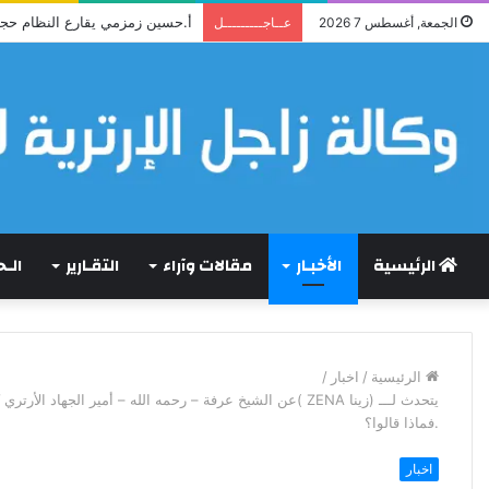
أ.حسين زمزمي يقارع النظام حج
الجمعة, أغسطس 7 2026
عــاجـــــــــل
الرئيسية
الأخبـار
مقالات وآراء
التقـارير
الـ
الرئيسية
/
اخبار
/
يتحدث لـــ (زينا ZENA )عن الشيخ عرفة – رحمه الله – أمير ا
.فماذا قالوا؟
اخبار