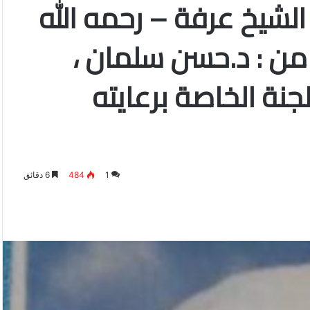
ــ (زينا ZENA )عن الشيخ عرفة – رحمه الله
 من : د.حسن سلمان ،
جنة الخاصة برعايته
1
484
6 دقائق