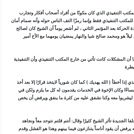
كتب التنفيذي الذي كان مكونًا من أفراد أصحاب أفكار وتجارب
 للمكتب التنفيذي فقط وإنما رمزًا التف الناس حوله وأنه صمام أمان
لحركة بعد المؤتمر الثاني ، لم أشعر يوماً أن الشيخ كان لصالح
اً هو ومحمد صالح شيا والنهار يمضيان يومهما مع الأخ أمير
 أن المشكلات كانت تأتي من خارج المكتب التنفيذي وأن التنفيذية
يطرة
إذا أخطأ ( الله يهديك ) كما كان شورياً لايتخذ قرارًا إلا بعد أخذ
 مساءًا وكان الإخوة في الخدمات يقدمون له كل ما يلزم ولكن في
ليشربوا معه وكنا نشفق عليه من كثرة ما ينفق ويرفض أن يخص
ديدة تأثر الشيخ كثيرًا وقال: أنتم قلتم نتوحد معاً ونجاهد
ه يرفض أن يقود أناساً يتنازعون فيما بينهم وهذا هو الفشل وقدم