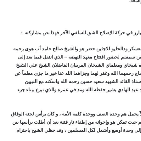
اسعة.
رز في حركة الإصلاح الشق السلفي الآخر فهذا نص مشاركته :
أيت فيها الشيخ عرفة رحمه الله كان في عام 1975 في معسكر ودالحليو للاجئين حضر هو والشيخ صالح حامد أب هوى رحمه
 سمسم لحضور افتتاح معهد النهضة – الذي انتقل فيما بعد إلى
ه شيخاي ومعلماي الشيخان المربيان الفاضلان الشيخ علي الشيخ
ج رحمهما الله وغفر لهما وجزاهما الله عنا خير ما جزى معلماً عن
أستاذ القائد الشهيد سعيد حسين رحمه الله واسكنه مع النبيين
عبد الهادي بشير حفظه الله ومد في عمره والذي تبرع ببناء جزء
ً يحمل هم وحدة الصف ووحدة كلمة الأمة ، و كان يرأس لجنة الوفاق
ث تمكن هو وإخوانه من إطفاء نار فتنة بعد أن أطلت برأسها بين
ها إلى وحدة أوسع وأشمل لكل المسلمين ، وقد حظي الشيخ باحترام