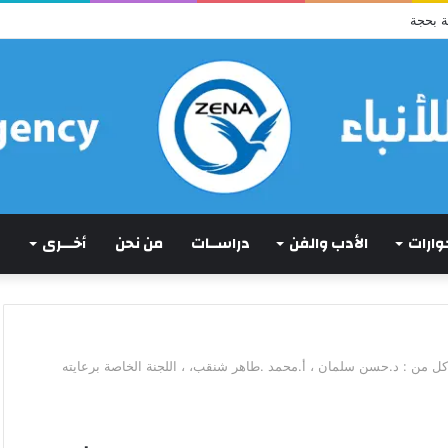
ة بحجة
حوارات
الأدب والفن
دراســات
من نحن
أخـــرى
لجهاد الأرتري كل من : د.حسن سلمان ، أ.محمد .طاهر شنقب، ، اللجنة الخاصة برعايته