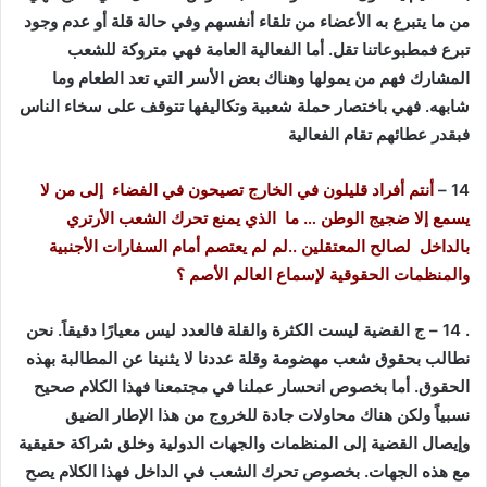
من ما يتبرع به الأعضاء من تلقاء أنفسهم وفي حالة قلة أو عدم وجود
تبرع فمطبوعاتنا تقل. أما الفعالية العامة فهي متروكة للشعب
المشارك فهم من يمولها وهناك بعض الأسر التي تعد الطعام وما
شابهه. فهي باختصار حملة شعبية وتكاليفها تتوقف على سخاء الناس
فبقدر عطائهم تقام الفعالية
14 –
أنتم أفراد قليلون في الخارج تصيحون في الفضاء إلى من لا
يسمع إلا ضجيج الوطن … ما الذي يمنع تحرك الشعب الأرتري
بالداخل لصالح المعتقلين ..لم لم يعتصم أمام السفارات الأجنبية
والمنظمات الحقوقية لإسماع العالم الأصم ؟
. 14 – ج القضية ليست الكثرة والقلة فالعدد ليس معيارًا دقيقاً. نحن
نطالب بحقوق شعب مهضومة وقلة عددنا لا يثنينا عن المطالبة بهذه
الحقوق. أما بخصوص انحسار عملنا في مجتمعنا فهذا الكلام صحيح
نسبياً ولكن هناك محاولات جادة للخروج من هذا الإطار الضيق
وإيصال القضية إلى المنظمات والجهات الدولية وخلق شراكة حقيقية
مع هذه الجهات. بخصوص تحرك الشعب في الداخل فهذا الكلام يصح