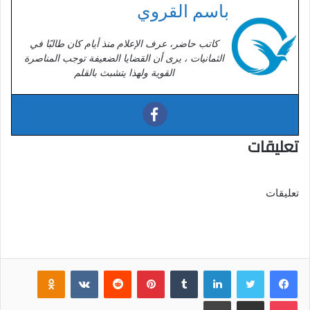
باسم القروي
كاتب حاضر، عرف الإعلام منذ أيام كان طالبًا في
الثمانيات ، يرى أن القضايا الضعيفة توجب المناصرة
القوية ولهذا يتشبث بالقلم
تعليقات
تعليقات
فيسبوك
تويتر
لينكدإن
‏Tumblr
بينتيريست
‏Reddit
‏VKontakte
Odnoklassniki
بوكيت
مشاركة عبر البريد
طباعة