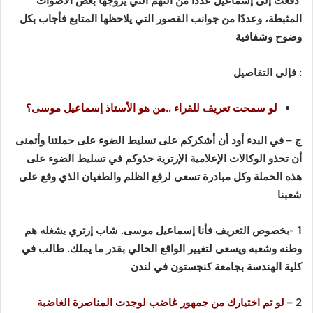
دفعت إلى إسماعيل عددًا من التهم التي يروجها بعض الأصوات
المثبطة، وعددًا من جوانب القصور التي يلاحظها المتابع فأجاب بكل
وضوح وشفافية
: فإلى التفاصيل
لو سمحت تعريف للقراء ..من هو الأستاذ إسماعيل موسى؟
ج – في البدء أود أن أشكركم على تسليط الضوء على حملتنا وأتمنى
أن تحذو الوكالات الإعلامية الإرترية حذوكم في تسليط الضوء على
هذه الحملة وكل مبادرة تسعى لرفع الظلم والطغيان الذي وقع على
شعبنا
1 -بخصوص التعريف فأنا إسماعيل موسى. شاب إرتري يشغله هم
وطنه وشعبه ويسعى لتغيير الواقع الحالي بقدر ما يملك. طالب في
كلية الهندسة بجامعة كنجستون في لندن
2 –
لو تم اختيارك من جمهور غاضب لوجدت المناصرة الغاضبة