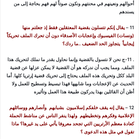
أحوالهم ونعينهم في محنتهم ونكون صوتاً لهم فهم بحاجة إلى من
يسندهم
11 –
يقال إنكم تتسلون بقضية المعتقلين فقط إذ جعلتم منها
(ونسات) الفيسبوك وإعجابات الأصدقاء دون أن تحرك الملف تحريكاً
إيجابياً يتجاوز الحد الضعيف ..ما ردك؟
. 11-ج نحن لا نتسول بالقضية وإنما نحاول بقدر ما نملك لتحريك هذا
الملف. ومما يجب أن ندركه هو أن القضية لا يمكن عزلها عن قضية
البلد ككل وتحريك هذه الملف يحتاج إلى تحريك قضية إرتريا كلها. أما
الحديث عن الإعجابات وما شابهها فهذا تبسيط وتسطيح للعمل ولا
أظن أن القائلين بهذا يدركون طبيعة هذا العمل وتأثيره
12 –
يقال إنه يقف خلفكم إسلاميون بشبابهم وأنصارهم ووسائلهم
الإعلامية وفكرهم وتخطيطهم ولهذا ينفر الناس عن مناشط الحملة
كعادة معظم الأرتريين التي تجحد معروفا يأتي على يد غيرها؟ ماذا
تقول في مثل هذه الدعوى ؟