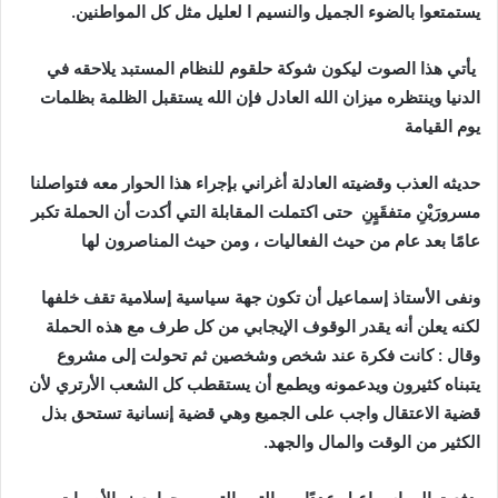
يستمتعوا بالضوء الجميل والنسيم ا لعليل مثل كل المواطنين.
يأتي هذا الصوت ليكون شوكة حلقوم للنظام المستبد يلاحقه في
الدنيا وينتظره ميزان الله العادل فإن الله يستقبل الظلمة بظلمات
يوم القيامة
حديثه العذب وقضيته العادلة أغراني بإجراء هذا الحوار معه فتواصلنا
مسرورَيْنِ متفقَيٍنِ حتى اكتملت المقابلة التي أكدت أن الحملة تكبر
عامًا بعد عام من حيث الفعاليات ، ومن حيث المناصرون لها
ونفى الأستاذ إسماعيل أن تكون جهة سياسية إسلامية تقف خلفها
لكنه يعلن أنه يقدر الوقوف الإيجابي من كل طرف مع هذه الحملة
وقال : كانت فكرة عند شخص وشخصين ثم تحولت إلى مشروع
يتبناه كثيرون ويدعمونه ويطمع أن يستقطب كل الشعب الأرتري لأن
قضية الاعتقال واجب على الجميع وهي قضية إنسانية تستحق بذل
الكثير من الوقت والمال والجهد.