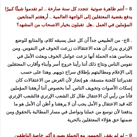
8 –
أنتم ظاهرة صوتية تتجدد كل سنة صارخة .. لم تقدموا شيئًا كبيرًا
يدفع بقضية المعتقلين إلى الواجهة العالمية .. أرهقتم المتابعين
المؤملين في العمل ..هل تقبلون بخيار الانسحاب من المشهد؟
. 8ج- من الطبيعي جداً أن كل عمل يسبقه كلام، والمتابع للوضع
الإرتري يدرك أن هذه الاعتقالات زرعت الخوف في النفوس. ومن
محاسن هذه الحملة أنها نزعت عوامل الخوف وبعثت الأمل في
نفوس الناس ونتاج ذلك أننا رأينا خروج أسر وأبناء وأقارب المعتقلين
إلى الإعلام ومطالبتهم بإطلاق سراح ذويهم. وهذا على حسب
تقديراتنا كلجنة منسقة، هو إنجاز لأن الغرض من الاعتقالات كان
إسكات الأصوات وتخويف الناس. أما بخصوص أننا أرهقنا المؤملين
فأنا من رأيي أن الاعتقال طال كل الشعب الإرتري فالشعب الإرتري
كله قيد الاعتقال و الأمل يجب أن لا يرهقنا و أظن أن الأمل هو ما
يدفعنا لأن نوسع من عملنا ونواصل في مسار المطالبة بالحقوق ومن
ضمنها حق هؤلاء المعتقلين بالحرية
9 – لم لم يقف الجمهور مع الحملة بصورة أكبر خاصة الناطقين