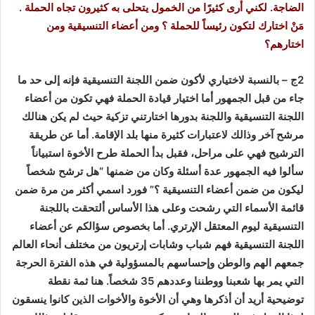
الضاجة. لكني أرى كثيرًا من الخمول يتحلى به كثيرون تجاه الحملة .
مَنْ اختارك لتكون رئيساً للحملة ؟ ومن أعضاء التنسيقية ومن
اختارهم؟
2ج – بالنسبة لاختياري لأكون ضمن اللجنة التنسيقية فإنه إلى حد ما
جاء من قبل الجمهور أما اختيار قيادة الحملة فهي تكون من أعضاء
اللجنة التنسيقية واللجنة بدورها اختارتني تزكية حيث لم يكن هنالك
مرشح آخر وذالك لاعتبارات كثيرة منها بلد الإقامة. أما عن طريقة
الترشيح فهي على مراحل، فقبل بدأ الحملة طرح الأخوة استبياناً
سألوا فيه الجمهور عدة أسئلة وكان من ضمنها “هل ترشح شخصاً
ليكون من ضمن أعضاء التنسيقية ؟” فورد اسمي أكثر من مرة ضمن
قائمة الأسماء التي رشحت وعلى هذا الأساس ألتحقت باللجنة
التنسيقية ليوم المعتقل الإرتري. أما بخصوص سؤالكم عن أعضاء
اللجنة التنسيقية فهم شباب وشابات إرتريون من مختلف أنحاء العالم
جمعهم الهم والوطن وإحساسهم بالمسؤولية في هذه الفترة الحرجة
التي يمر بها شعبنا ووطننا وعددهم 35 شخصاً. هنا ثمة نقطة
توضيحية أريد أن أذكرها وهي أن الأخوة والأخوات الذين كانوا ينسقون