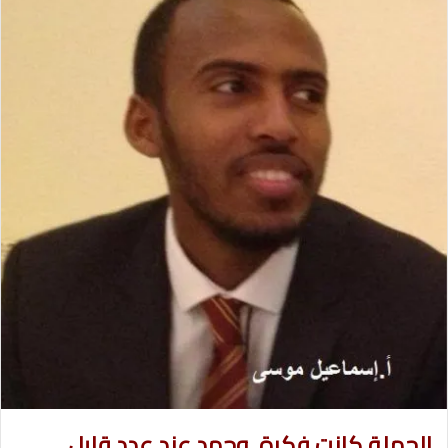
ل
ب
ر
ي
د
ا
إ
ل
ك
ت
ر
و
ن
ي
ا
الحملة كانت فكرة وجهد عند عدد قليل