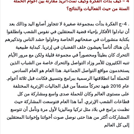
4 – كيف بدأت الفكرة وكيف نمت؟نريد مقارنة بين أعوام الحملة
الستة من حيث الفعاليات والنتائج؟
. 4-ج الفكرة بدأت بمجموعة صغيرة لا تتجاوز أصابع اليد وذالك بعد
أن تبادلوا الأفكار بإحياء قضية المعتقلين في نفوس الشعب وانطلقوا
بكتابة منشورات في صفحاتهم الخاصة وحاولوا حشد الناس وتذكيرهم
بأن هناك أناساً يعيشون خلف القضبان في إرتريا. كبداية طبيعية
التحرك كان بطيئاً ومحصوراً في مجموعة قليلة ولكن مع مرور الأيام
تنبه الكثيرون للأمر وزاد التواصل والتحرك خاصة من الشباب الذين
يستخدمون مواقع التواصل الجماعية. هذا العام هو العام السادس
للحملة أما انطلاقتها الرسمية ببرامج وتنسيق فكانت قبل ثلاثة أعوام.
عام 2016 شهد تحركاً منسقاً من قبل الجاليات الإرترية المختلفة
على مستوى العالم وكان للحملة صدى واسع ومشاركة من كل
قطاعات الشعب الإرتري. أما هذا العام فتوسعت المشاركة حيث
نظمت برامج في بلاد مثل تركيا وماليزيا لأول مرة ونأمل أن تتوسع
المشاركات أكثر من هذا حتى نوصل صوت أخواتنا وإخواننا المعتقلين
إلى كل العالم