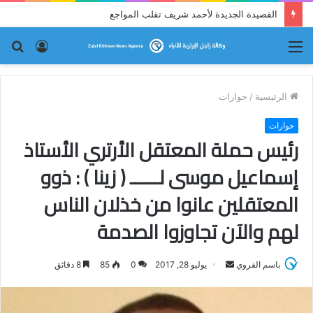
الحدود بين السودان وإرتريا آمنة
القائمة
تسجيل
بح
الدخول
عن
الرئيسية
/
حوارات
حوارات
رئيس حملة المعتقل الأرتري الأستاذ
إسماعيل موسى لــــــ ( زينا ) : ذوو
المعتقلين عانوا من خذلان الناس
لهم والآن تجاوزوا الصدمة
باسم القروي
أ
يوليو 28, 2017
0
85
8 دقائق
ر
س