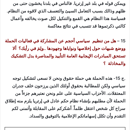
ويمكن قوله في بلد غير إرتريا. فالناس في بلدنا يخشون حتى من
ظلهم وذالك بسبب التعامل السيئ والتعسف الذي لاقوه من النظام.
فسياسة هذا النظام هي القمع والتنكيل لكل صوت يخالفه وأعمال
كالتي ذكرتموها قد تتسبب في نتائج معاكسة
15 –
هل من تنظيم سياسي أحجم عن المشاركة في فعاليات الحملة
ووضع شبهات حول إخلاصها ونواياها وجهودها ..ولِمَ في رأيك؟ ألا
تستحق المبادرات الإيجابية العامة التأييد والمناصرة بدل التشكيك
والمخاذلة ؟
.ج 15- هذه الحملة هي حملة حقوق ونحن لا نسعى لتشكيل توجه
سياسي ولكن للمطالبة بحقوق أولئك الذين يرزحون خلف جدران
المعتقلات. الأحزاب السياسية على علم ونحن نعتبرهم جزءاً من
الحملة لأن مطلبهم بإنشاء نظام حكم عادل في إرتريا يلزم منه إطلاق
سراح كل شخص اعتقل ظلماً. أشكركم على المقابلة وأتمنى لكم
التقدم وأن تكلل إسهاماتكم الإعلامية بالتوفيق والسداد.