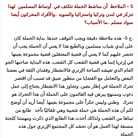
5 – الملاحظ أن مناشط الحملة تتكثف في أوساط المسلمين لهذا
تتركز في لندن وتركيا واستراليا والسويد ..والأفراد المحركون أيضا
سواد مسلم ..ما الأسباب؟
.ج 5- هذه ملاحظة دقيقة ويجب التوقف عندها. بداية الحملة كان
على أيدي شباب مسلمين وبالطبع هذا لا يعني أن الحملة يجب أن
تحصر عليهم كما لا يعني أن قضية المعتقلين قضية مجموعة بعينها
في إرتريا إنما هي قضية الشعب كل الشعب. هذه البداية صاحبها الجو
العام الذي تعيشه الساحة الإرتري فالانشطار وفقدان الثقة في بعضنا
البعض والتعامل مع القضايا من منظور ضيق قد تسبب أن اقتصر
تحرك الحملة في إطار معين. وتجاوز هذا الانشطار يحتاج إلى عمل
دءوب وممنهج يبرهن فيه القائمون على الحملة أن هذا التحرك هو
تحرك وطني وليس حكراً على مجموعة بعينها. أيضا أريد أن أوضح
لكم أن هذه الحملة هي حملة شعبية وهي تلقائيًا تأخذ طابع من
تبناها من الشعب ولذالك أخذت هذا الطابع الذي ذكرت ومهمتنا كلجنة
منسقة لهذا العمل هو أن نحشد كل المجتمع الإرتري حول هذه
الحملة