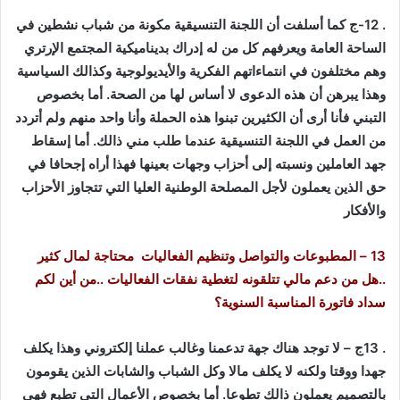
. 12-ج كما أسلفت أن اللجنة التنسيقية مكونة من شباب نشطين في
الساحة العامة ويعرفهم كل من له إدراك بديناميكية المجتمع الإرتري
وهم مختلفون في انتماءاتهم الفكرية والأيديولوجية وكذالك السياسية
وهذا يبرهن أن هذه الدعوى لا أساس لها من الصحة. أما بخصوص
التبني فأنا أرى أن الكثيرين تبنوا هذه الحملة وأنا واحد منهم ولم أتردد
من العمل في اللجنة التنسيقية عندما طلب مني ذالك. أما إسقاط
جهد العاملين ونسبته إلى أحزاب وجهات بعينها فهذا أراه إجحافا في
حق الذين يعملون لأجل المصلحة الوطنية العليا التي تتجاوز الأحزاب
والأفكار
13 – المطبوعات والتواصل وتنظيم الفعاليات محتاجة لمال كثير
..هل من دعم مالي تتلقونه لتغطية نفقات الفعاليات ..من أين لكم
سداد فاتورة المناسبة السنوية؟
. 13ج – لا توجد هناك جهة تدعمنا وغالب عملنا إلكتروني وهذا يكلف
جهدا ووقتا ولكنه لا يكلف مالا وكل الشباب والشابات الذين يقومون
بالتصميم يعملون ذالك تطوعا. أما بخصوص الأعمال التي تطبع فهي