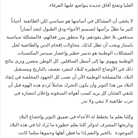
العليا وتفتح آفاق جديدة يتواضع عليها الفرقاء.
لا يخفى أن المشاكل في أساسها هو سياسي لكن الطائفية أحياناً
كثير ما تطلّ برأسها لتسميم الأجواء ودق الطبول لتجد أنصاراً
مندفعين بلا عقل يقودهم، ولا منطق يبرر فعالهم، فالمشكلة سياسية
بامتياز ويجب أن تظل كذلك. محاولات إقحام الدين والطائفية لحل
المشكلات الوطنية هو تدمير خطير وإعصار سيدمر المكتسبات
الوطنية ويهوي بها إلى أسفل السافلين. كل الوطن متضرر ونرى نتائج
ذلك في الأوضاع الخطيرة للبلاد لتنفرد تعصف بالتاريخ ومستقبل
البلاد، فالمصلحة الوطنية الآن أن تصب كل الجهود المخلصة في إنقاذ
البلاد من هذا التوتر وأن يكون التحرك شاملاً لردم هذه الهوة قبل أن
تلتقي الفئتان كل يريد كسب أهوائه المدفونة وإعلان انتصاره في
حرب طائفية لا تبقي ولا تذر.
وكلنا يعلم ما يخطط له الأعداء في تعميق التوتر وإخضاع البلاد
وتاريخها المشرف لدوائر كلنا يعلم خطورة ما يًراد لنا في هذه البلاد
الموعودة بالخير والنعم.إذا ما فطن أهلها وحموها مثلما كانت