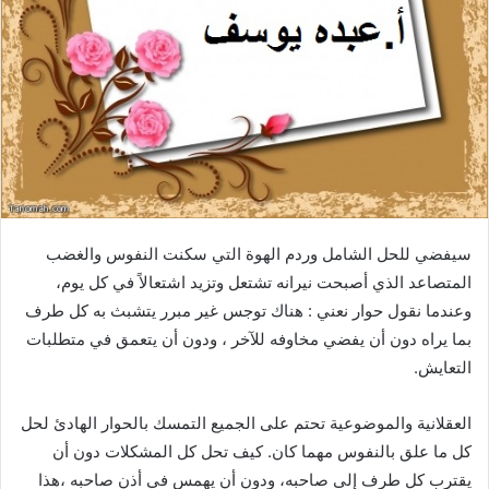
د
ا
إ
ل
ك
ت
ر
و
ن
سيفضي للحل الشامل وردم الهوة التي سكنت النفوس والغضب
ي
المتصاعد الذي أصبحت نيرانه تشتعل وتزيد اشتعالاً في كل يوم،
ا
وعندما نقول حوار نعني : هناك توجس غير مبرر يتشبث به كل طرف
بما يراه دون أن يفضي مخاوفه للآخر ، ودون أن يتعمق في متطلبات
التعايش.
العقلانية والموضوعية تحتم على الجميع التمسك بالحوار الهادئ لحل
كل ما علق بالنفوس مهما كان. كيف تحل كل المشكلات دون أن
يقترب كل طرف إلى صاحبه، ودون أن يهمس في أذن صاحبه ،هذا