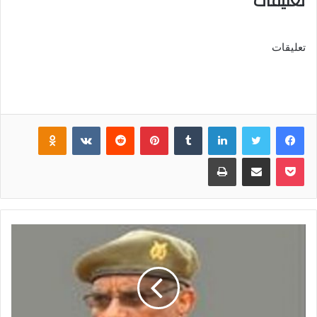
تعليقات
تعليقات
فيسبوك
تويتر
لينكدإن
‏Tumblr
بينتيريست
‏Reddit
‏VKontakte
Odnoklassniki
بوكيت
مشاركة عبر البريد
طباعة