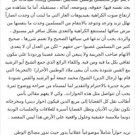
يجد نفسه فيها: حقوقه، وموضعه، آماله ، مستقبله. أما ما نشاهده من
ارتفاع صوت الكراهية بفيديوهات العار التي ما لبثت أن وجدت انصاراً
تهلل تزبد وترعد وتتوعد بالانتقام من المسلمين وجدت ما بنفسها من
مرض ساقها لمستنقع الكراهية والتعدي بشكل سافر غير مسبوق ،
والردة، يجب أن ندعها في سياقها الصحيح ولا نعمم شررها ، صحيح
كثير من المسلمين غضبوا –من حقهم – لكن من العدل أن لا يتعدى
الاتهام صاحب الجريمة ولا ينبغي أن نحشد غضبنا وردودنا على مكون
ثقافي بكل ما فيه ومن فيه. واللقاء الرائع الذي جمع الشيخ أبو الرشيد
مع القس شنودة يجب أن يبقى ملاذ الوطنين الأحرار) (التجربة) التي
قام بها (رجال الدين) الشيخ/ محمد جمعة أبو الرشيد والقس شنودة
تجربة جديرة بالاحترام والتقدير لما لمسناه من صراحة ووضوح ثمرة
يجب أن تتواصل مثل هذه الحوارات.. وكي لا يفهم مقالي بأنني
أطالب نقل كل القضايا إلى مربع الدين فيكون (حوار ديني) ومخرجاته
تكون تقارب الأديان وتظل القضايا أسيرة للعلاقات والجلسات الودية
دونما ملامسة حقيقية وحلول واقعية على الأرض.هذا ليس المقصد .
نريد حواراً شاملاً موضوعياً عقلانياً يدور حيث تدور مصالح الوطن