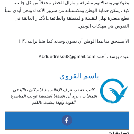
بطولاتهم ونضالاتهم مشرفة و مازال الخطر محدقاً من كل جانب.
كيف يمكن حماية الوطن ومكتسباته من شرور الأعداء ونحن أيدي سبأ
قطع مبعثرة تهلل للقبيلة والمنطقة والطائفة..الأكدار العالقة في
النفوس هي مهلكات الوطن.
الا يستحق منا هذا الوطن أن نصون وحدته كما صُنا تراتبه..؟!!!
عبده يوسف أحمد Abduedress68@gmail.com
باسم القروي
كاتب حاضر، عرف الإعلام منذ أيام كان طالبًا في
الثمانيات ، يرى أن القضايا الضعيفة توجب المناصرة
القوية ولهذا يتشبث بالقلم