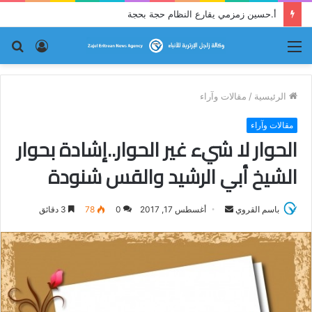
أ.حسين زمزمي يقارع النظام حجة بحجة
القائمة
تسجيل
بح
الدخول
عن
الرئيسية
/
مقالات وآراء
مقالات وآراء
الحوار لا شيء غير الحوار..إشادة بحوار
الشيخ أبي الرشيد والقس شنودة
باسم القروي
أ
أغسطس 17, 2017
0
78
3 دقائق
ر
س
ل
ب
ر
ي