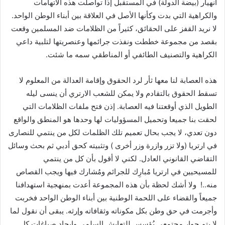
انهيار (بيضة الدولة) في المستقبل إذا تواصلت هذه الاتهامات
والكراهية التي بدت وكأنها الأصل في العلاقة بين أبناء الوطن الواحد.
لا نريد القفز على الحقائق، كثيراً من الظلامات ضد المسلمين وقعت
بقصد من مجموعة خططت ونفذت جرائمها وعنصريتها لتلبية داعي
الكراهية والتصنيف الطائفي أو المناطقي سمه ما شئت.
هذه العصابة لنا معها ثأر لرد الحقوق وإقامة العدالة من المعلوم لا
تسقط الحقوق بالتقادم ولا يمكن للشعب الارتري أن ينسى ليله
الطويل الذي أوقعتنا فيه العصابة. إذن فتح ملفات الظلامات التي
لحقت بنا جميعا وتحميل المسؤوليات لها وحدها هو المنطق والواقع
دون تعدي، لا يجب بحال تعميم تلك الظلمات لكل من ينتمي للنصارى
في ارتريا (ولا تزر وازرة وزر أخرى ) وتثبيته كحق أدبي ثم بحث وسائل
التقاضي القانوني العادل. لكني لا أقول بأن كل من ينتمي
للمسيحيين في ارتريا مُبارِك للجرائم ومُشارك فيها ويجب القصاص
منه..! ولا أشك لحظة بأن هذه المجموعة أعدت بمنهجية استهدافنا
جميعاً والقضاء على اللحمة الوطنية بين أبناء الوطن الواحد فخربت
وأجرمت في حق وطن بكل مكوناته وثقافاته وإرثه. يبقى أن نقول لما
لا يتم حوار مجتمعي يُؤسس للتعايش السلمي وإيجاد صياغات كل