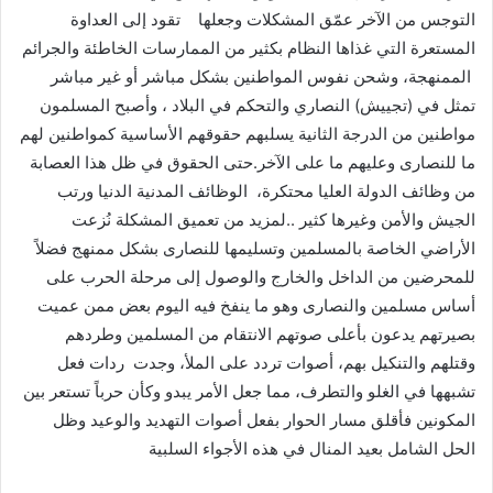
التوجس من الآخر عمّق المشكلات وجعلها تقود إلى العداوة
المستعرة التي غذاها النظام بكثير من الممارسات الخاطئة والجرائم
الممنهجة، وشحن نفوس المواطنين بشكل مباشر أو غير مباشر
تمثل في (تجييش) النصاري والتحكم في البلاد ، وأصبح المسلمون
مواطنين من الدرجة الثانية يسلبهم حقوقهم الأساسية كمواطنين لهم
ما للنصارى وعليهم ما على الآخر.حتى الحقوق في ظل هذا العصابة
من وظائف الدولة العليا محتكرة، الوظائف المدنية الدنيا ورتب
الجيش والأمن وغيرها كثير ..لمزيد من تعميق المشكلة نُزعت
الأراضي الخاصة بالمسلمين وتسليمها للنصارى بشكل ممنهج فضلاً
للمحرضين من الداخل والخارج والوصول إلى مرحلة الحرب على
أساس مسلمين والنصارى وهو ما ينفخ فيه اليوم بعض ممن عميت
بصيرتهم يدعون بأعلى صوتهم الانتقام من المسلمين وطردهم
وقتلهم والتنكيل بهم، أصوات تردد على الملأ، وجدت ردات فعل
تشبهها في الغلو والتطرف، مما جعل الأمر يبدو وكأن حرباً تستعر بين
المكونين فأقلق مسار الحوار بفعل أصوات التهديد والوعيد وظل
الحل الشامل بعيد المنال في هذه الأجواء السلبية