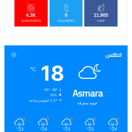
4.3K
0
11,905
SUBSCRIBERS
FOLLOWERS
FANS
الطقس
18
℃
Asmara
18º - 18º
74%
2.27 كيلومتر/ساعة
غيوم متفرقة
23
24
23
23
24
℃
℃
℃
℃
℃