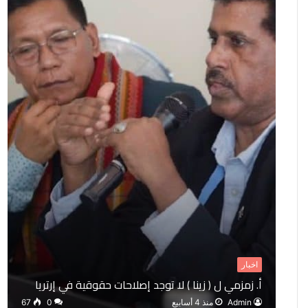
اخبار
أ. زمزمي ل ( زينا ) لا توجد إصلاحات حقوقية في إرتريا
Admin
منذ 4 أسابيع
0
67