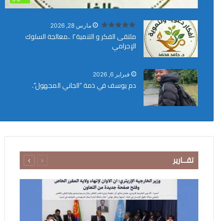
مارس 28, 2026
ملتقى الفكر و التنمية٢ ..معالجة السلوك
الإجرامي
فبراير 6, 2026
​دم يوسف في ذمة “الجاني المجهول”.
السابقة
التالية
تقــارير
الصفحة
الصفحة