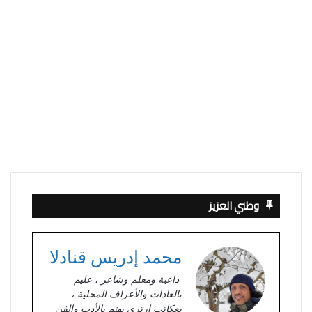
يوليو 1, 2021
مع المريض : مريض يرفض المعالجة
وطني العزيز
محمد إدريس قنادلا
داعية ومعلم وشاعر ، عليم
بالعادات والأعراف المحلية ،
يعكاتب ارتري يهتم بالأدب والفن