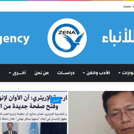
 بحجة
حوارات
الأدب والفن
دراســات
من نحن
أخـــرى
اخبار