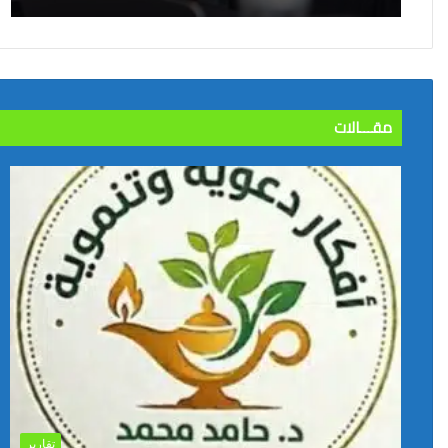
مقـــالات
تقارير