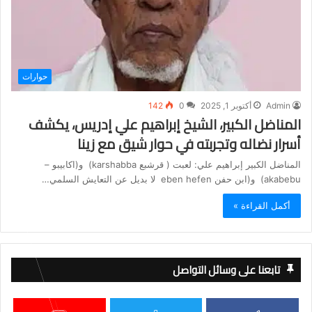
حوارات
Admin
أكتوبر 1, 2025
0
142
المناضل الكبير، الشيخ إبراهيم علي إدريس، يكشف
أسرار نضاله وتجربته في حوار شيق مع زينا
المناضل الكبير إبراهيم علي: لعبت ( قرشبع karshabba) و(اكابيبو –
akabebu) و(ابن حفن eben hefen لا بديل عن التعايش السلمي…
أكمل القراءة »
تابعنا على وسائل التواصل