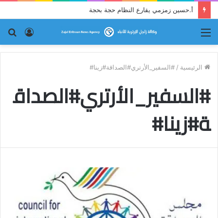
أ.حسين زمزمي يقارع النظام حجة بحجة
القائمة
تسجيل
بح
الدخول
عن
الرئيسية
/
#السفير_الأرتري#الصداقة#زينا#
#السفير_الأرتري#الصداق
ة#زينا#