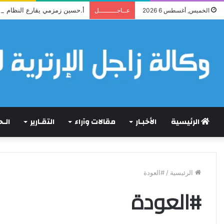
أ.حسين زمزمي يقارع النظام ح
الخميس, أغسطس 6 2026
عــاجـــــــــل
الرئيسية
الأخبـار
مقالات وآراء
التقـارير
الـ
الرئيسية
/
#العودة
#العودة