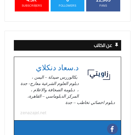
SUBSCRIBERS
FOLLOWERS
FANS
عن الكاتب
د.سعاد دنكلاي
بكالوررس صيدلة – اليمن ،
دبلوم العلوم الشرعية معارج- جدة
، دبلومة الصحافة والاعلام ،
المركز الدبلوماسي – القاهرة،
دبلوم اخصائي تخاطب – جدة
zenazajel.net