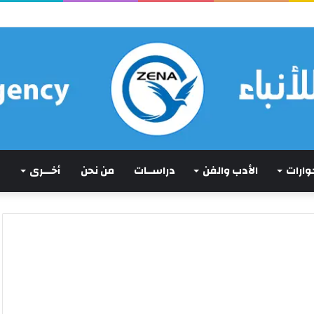
جة بحجة
حوارات
الأدب والفن
دراســات
من نحن
أخـــرى