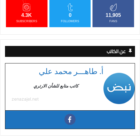
4.3K
0
11,905
SUBSCRIBERS
FOLLOWERS
FANS
عن الكاتب
أ. طاهـــر محمد علي
كاتب متابع للشأن الارتري
zenazajel.net