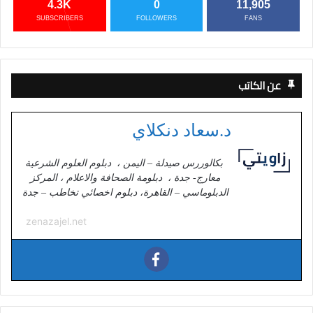
4.3K
0
11,905
SUBSCRIBERS
FOLLOWERS
FANS
عن الكاتب
د.سعاد دنكلاي
بكالوررس صيدلة – اليمن ، دبلوم العلوم الشرعية
معارج- جدة ، دبلومة الصحافة والاعلام ، المركز
الدبلوماسي – القاهرة، دبلوم اخصائي تخاطب – جدة
zenazajel.net