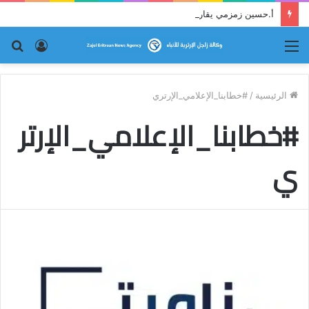
أ.حسين زمزمي يقارع النظام حجة بحجة
القائمة
تسجيل
بح
الدخول
عن
الرئيسية
/
#خطابنا_الإعلامي_الإرتري
#خطابنا_الإعلامي_الإرتر
ي