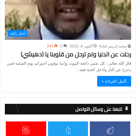
أخبار زاجل
محمد إدريس قنادلا
أكتوبر 4, 2023
0
241
رحلت عن الدنيا ولم ترحل من قلوبنا يا (دهيشي)
قال الله تعالى : كل نفس ذائقة الموت وإنما توفون أجوركم يوم القيامة فمن
زحزح عن النار وأدخل الجنة فقد…
أكمل القراءة »
تابعنا على وسائل التواصل