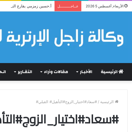
أ.حسين زمزمي يقارع النظام حج
الأربعاء, أغسطس 5 2026
عــاجـــــــــل
الرئيسية
الأخبـار
مقالات وآراء
التقـارير
الـ
الرئيسية
/
#سعاد#اختيار_الزوج#التأهيل# القبلي#
#سعاد#اختيار_الزوج#التأ