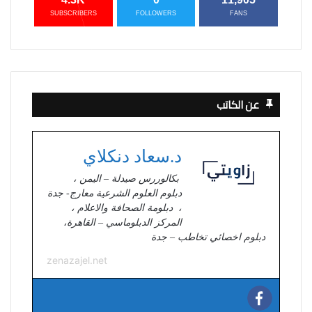
SUBSCRIBERS
FOLLOWERS
FANS
عن الكاتب
د.سعاد دنكلاي
بكالوررس صيدلة – اليمن ،
دبلوم العلوم الشرعية معارج- جدة
، دبلومة الصحافة والاعلام ،
المركز الدبلوماسي – القاهرة،
دبلوم اخصائي تخاطب – جدة
zenazajel.net