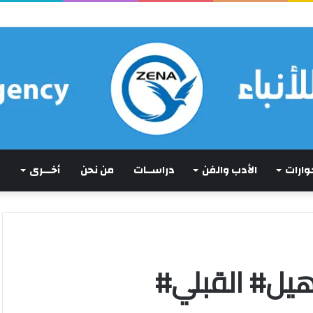
ة بحجة
حوارات
الأدب والفن
دراســات
من نحن
أخـــرى
هيل# القبلي#